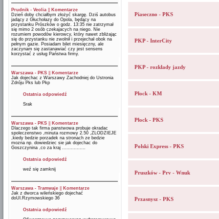
Prudnik - Veolia
||
Komentarze
Piaseczno - PKS
Dzień doby chciałbym złożyć skargę. Dziś autobus
jadący z Głuchołazy do Opola, będący na
przystanku Prószków o godz. 13:35 nie zatrzymał
się mimo 2 osób czekajacych na niego. Nie
rozumiem powodów kierowcy, który nawet zbliżając
się do przystanku nie zwolnił i przejechał obok na
PKP - InterCity
pełnym gazie. Posiadam bilet miesięczny, ale
zaczynam się zastanawiać czy jest sensens
korzystać z usług Państwa firmy.
PKP - rozkłady jazdy
Warszawa - PKS
||
Komentarze
Jak dojechac z Warszawy Zachodniej do Ustronia
Zdróju Pks lub Pkp
Płock - KM
Ostatnia odpowiedź
Srak
Płock - PKS
Warszawa - PKS
||
Komentarze
Dlaczego tak firma panstwowa probuje okradac
spoleczenstwo ,minuta rozmowy 2.50 ,ZLODZIEJE
,kiedy bedzie porzadek na stronach ze bedzie
mozna np. dowiedziec sie jak dojechac do
Polski Express - PKS
Goszczynina ,co za kraj ................
Ostatnia odpowiedź
weź się zamknij
Pruszków - Prv - Wnuk
Warszawa - Tramwaje
||
Komentarze
Jak z dworca wileńskiego dojechać
doUl.Rzymowskiego 36
Przasnysz - PKS
Ostatnia odpowiedź