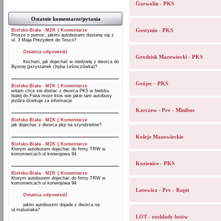
Garwolin - PKS
Ostatnie komentarze/pytania
Gostynin - PKS
Bielsko-Biała - MZK
||
Komentarze
Prosze o pomoc, jakimi autobusami dostanę się z
ul. 3 Maja Prezydent do Tesco?
Ostatnia odpowiedź
Grodzisk Mazowiecki - PKS
Kochani, jak dojechać w niedzielę z dworca do
Bystrej (przystanek chyba Leśniczówka)?
Grójec - PKS
Bielsko-Biała - MZK
||
Komentarze
witam chce sie dostac z dworca PKS w bielsku
bialej do Fiata moze ktos wie jakie tam autobusy
jezdza dziekuje za informacje
Karczew - Prv - Minibus
Bielsko-Biała - MZK
||
Komentarze
jak dojechac z dworca pkp na szyndzielnie?
Koleje Mazowieckie
Bielsko-Biała - MZK
||
Komentarze
Ktorym autobusem dojechac do firmy TRW w
komorowicach ul konwojowa 94
Kozienice - PKS
Bielsko-Biała - MZK
||
Komentarze
Ktorym autobusem dojechac do firmy TRW w
komorowicach ul konwojowa 94
Latowicz - Prv - Rapit
Ostatnia odpowiedź
jakim autobusem dojade z dworca na
ul.matusiaka?
LOT - rozkłady lotów