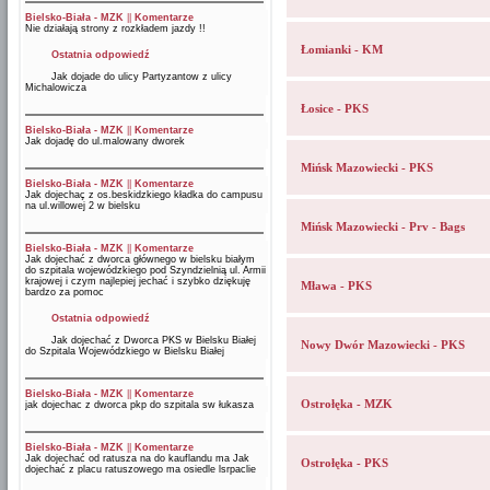
Bielsko-Biała - MZK
||
Komentarze
Nie działają strony z rozkładem jazdy !!
Łomianki - KM
Ostatnia odpowiedź
Jak dojade do ulicy Partyzantow z ulicy
Michalowicza
Łosice - PKS
Bielsko-Biała - MZK
||
Komentarze
Jak dojadę do ul.malowany dworek
Mińsk Mazowiecki - PKS
Bielsko-Biała - MZK
||
Komentarze
Jak dojechaç z os.beskidzkiego kładka do campusu
na ul.willowej 2 w bielsku
Mińsk Mazowiecki - Prv - Bags
Bielsko-Biała - MZK
||
Komentarze
Jak dojechać z dworca głównego w bielsku białym
do szpitala wojewódzkiego pod Szyndzielnią ul. Armii
krajowej i czym najlepiej jechać i szybko dziękuję
Mława - PKS
bardzo za pomoc
Ostatnia odpowiedź
Jak dojechać z Dworca PKS w Bielsku Białej
Nowy Dwór Mazowiecki - PKS
do Szpitala Wojewódzkiego w Bielsku Białej
Bielsko-Biała - MZK
||
Komentarze
Ostrołęka - MZK
jak dojechac z dworca pkp do szpitala sw łukasza
Bielsko-Biała - MZK
||
Komentarze
Jak dojechać od ratusza na do kauflandu ma Jak
Ostrołęka - PKS
dojechać z placu ratuszowego ma osiedle lsrpaclie