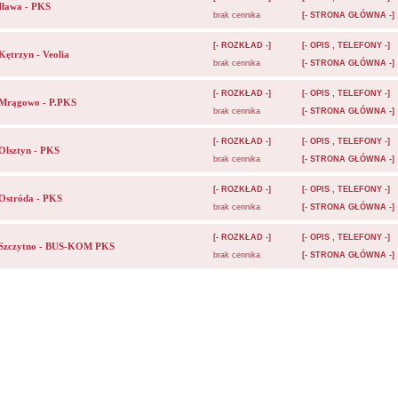
Iława - PKS
brak cennika
[- STRONA GŁÓWNA -]
[- ROZKŁAD -]
[- OPIS , TELEFONY -]
Kętrzyn - Veolia
brak cennika
[- STRONA GŁÓWNA -]
[- ROZKŁAD -]
[- OPIS , TELEFONY -]
Mrągowo - P.PKS
brak cennika
[- STRONA GŁÓWNA -]
[- ROZKŁAD -]
[- OPIS , TELEFONY -]
Olsztyn - PKS
brak cennika
[- STRONA GŁÓWNA -]
[- ROZKŁAD -]
[- OPIS , TELEFONY -]
Ostróda - PKS
brak cennika
[- STRONA GŁÓWNA -]
[- ROZKŁAD -]
[- OPIS , TELEFONY -]
Szczytno - BUS-KOM PKS
brak cennika
[- STRONA GŁÓWNA -]