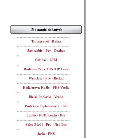
15 ostatnio dodanych
Transtravel - Kalisz
Jastrzębie - Prv - Drabas
Gdańsk - ZTM
Radom - Prv - TIP-TOP Linia
Wrocław - Prv - Beskid
Kędzierzyn-Koźle - PKS Veolia
Bielsk Podlaski - Veolia
Piotrków Trybunalski - PKS
Lublin - PUH Kewin - Prv
Solec Zdrój - Prv - Ned Bus
Jasło - PKS