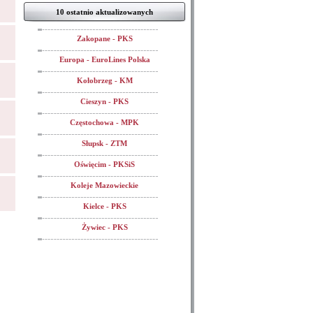
10 ostatnio aktualizowanych
Zakopane - PKS
Europa - EuroLines Polska
Kołobrzeg - KM
Cieszyn - PKS
Częstochowa - MPK
Słupsk - ZTM
Oświęcim - PKSiS
Koleje Mazowieckie
Kielce - PKS
Żywiec - PKS