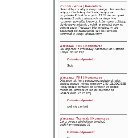
Prudnik - Veolia
||
Komentarze
Dzień doby chciałbym złożyć skargę. Dziś autobus
jadący z Głuchołazy do Opola, będący na
przystanku Prószków o godz. 13:35 nie zatrzymał
się mimo 2 osób czekajacych na niego. Nie
rozumiem powodów kierowcy, który nawet zbliżając
się do przystanku nie zwolnił i przejechał obok na
pełnym gazie. Posiadam bilet miesięczny, ale
zaczynam się zastanawiać czy jest sensens
korzystać z usług Państwa firmy.
Warszawa - PKS
||
Komentarze
Jak dojechac z Warszawy Zachodniej do Ustronia
Zdróju Pks lub Pkp
Ostatnia odpowiedź
Srak
Warszawa - PKS
||
Komentarze
Dlaczego tak firma panstwowa probuje okradac
spoleczenstwo ,minuta rozmowy 2.50 ,ZLODZIEJE
,kiedy bedzie porzadek na stronach ze bedzie
mozna np. dowiedziec sie jak dojechac do
Goszczynina ,co za kraj ................
Ostatnia odpowiedź
weź się zamknij
Warszawa - Tramwaje
||
Komentarze
Jak z dworca wileńskiego dojechać
doUl.Rzymowskiego 36
Ostatnia odpowiedź