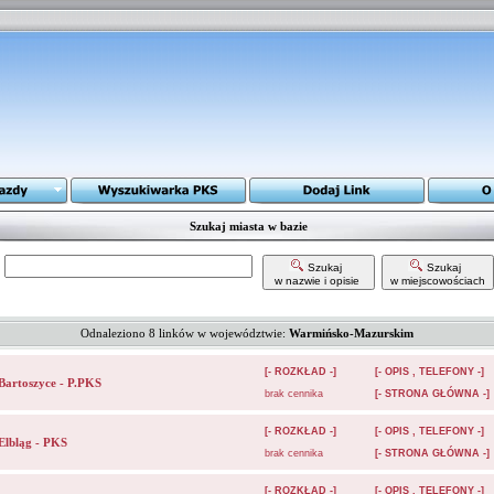
Szukaj miasta w bazie
Szukaj
Szukaj
w nazwie i opisie
w miejscowościach
Odnaleziono 8 linków w województwie:
Warmińsko-Mazurskim
[- ROZKŁAD -]
[- OPIS , TELEFONY -]
Bartoszyce - P.PKS
brak cennika
[- STRONA GŁÓWNA -]
[- ROZKŁAD -]
[- OPIS , TELEFONY -]
Elbląg - PKS
brak cennika
[- STRONA GŁÓWNA -]
[- ROZKŁAD -]
[- OPIS , TELEFONY -]