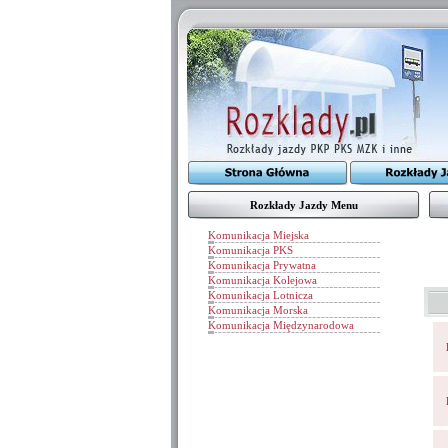
Rozkłady Jazdy Menu
Komunikacja Miejska
Komunikacja PKS
Komunikacja Prywatna
Komunikacja Kolejowa
Komunikacja Lotnicza
Komunikacja Morska
Komunikacja Międzynarodowa