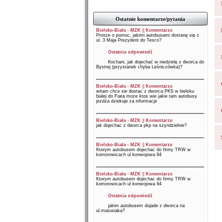
Ostatnie komentarze/pytania
Bielsko-Biała - MZK
||
Komentarze
Prosze o pomoc, jakimi autobusami dostanę się z
ul. 3 Maja Prezydent do Tesco?
Ostatnia odpowiedź
Kochani, jak dojechać w niedzielę z dworca do
Bystrej (przystanek chyba Leśniczówka)?
Bielsko-Biała - MZK
||
Komentarze
witam chce sie dostac z dworca PKS w bielsku
bialej do Fiata moze ktos wie jakie tam autobusy
jezdza dziekuje za informacje
Bielsko-Biała - MZK
||
Komentarze
jak dojechac z dworca pkp na szyndzielnie?
Bielsko-Biała - MZK
||
Komentarze
Ktorym autobusem dojechac do firmy TRW w
komorowicach ul konwojowa 94
Bielsko-Biała - MZK
||
Komentarze
Ktorym autobusem dojechac do firmy TRW w
komorowicach ul konwojowa 94
Ostatnia odpowiedź
jakim autobusem dojade z dworca na
ul.matusiaka?