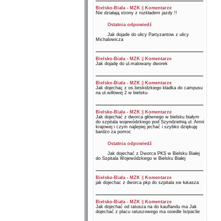
Bielsko-Biała - MZK
||
Komentarze
Nie działają strony z rozkładem jazdy !!
Ostatnia odpowiedź
Jak dojade do ulicy Partyzantow z ulicy
Michalowicza
Bielsko-Biała - MZK
||
Komentarze
Jak dojadę do ul.malowany dworek
Bielsko-Biała - MZK
||
Komentarze
Jak dojechaç z os.beskidzkiego kładka do campusu
na ul.willowej 2 w bielsku
Bielsko-Biała - MZK
||
Komentarze
Jak dojechać z dworca głównego w bielsku białym
do szpitala wojewódzkiego pod Szyndzielnią ul. Armii
krajowej i czym najlepiej jechać i szybko dziękuję
bardzo za pomoc
Ostatnia odpowiedź
Jak dojechać z Dworca PKS w Bielsku Białej
do Szpitala Wojewódzkiego w Bielsku Białej
Bielsko-Biała - MZK
||
Komentarze
jak dojechac z dworca pkp do szpitala sw łukasza
Bielsko-Biała - MZK
||
Komentarze
Jak dojechać od ratusza na do kauflandu ma Jak
dojechać z placu ratuszowego ma osiedle lsrpaclie