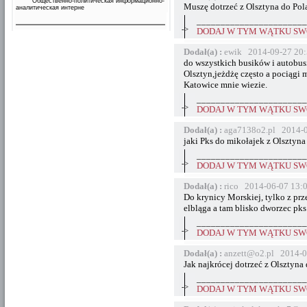
Общественно-политическая информационно-
Muszę dotrzeć z Olsztyna do Pol
аналитическая интерне
_______________________
->
DODAJ W TYM WĄTKU SWÓ
Dodał(a) :
ewik 2014-09-27 20:
do wszystkich busików i autobus
Olsztyn,jeżdżę często a pociągi 
Katowice mnie wiezie.
_______________________
->
DODAJ W TYM WĄTKU SWÓ
Dodał(a) :
aga7138o2.pl 2014-0
jaki Pks do mikołajek z Olsztyn
_______________________
->
DODAJ W TYM WĄTKU SWÓ
Dodał(a) :
rico 2014-06-07 13:
Do krynicy Morskiej, tylko z prz
elbląga a tam blisko dworzec pks
_______________________
->
DODAJ W TYM WĄTKU SWÓ
Dodał(a) :
anzett@o2.pl 2014-0
Jak najkrócej dotrzeć z Olsztyn
_______________________
->
DODAJ W TYM WĄTKU SWÓ