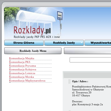
Rozkłady Jazdy Menu
Komunikacja Miejska
Komunikacja PKS
Komunikacja Prywatna
Komunikacja Kolejowa
Komunikacja Lotnicza
Komunikacja Morska
Komunikacja Międzynarodowa
Opis / Adres :
Przedsiębiorstwo Państwowej Ko
Samochodowej w Olsztynie
ul. Towarowa 20
10-417 Olsztyn
Dworzec:
plac Konstytucji 3-maja 2a