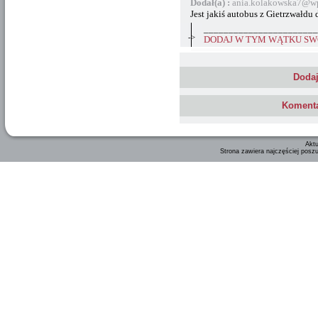
Dodał(a) :
ania.kolakowska7@wp
Jest jakiś autobus z Gietrzwałdu 
_______________________
->
DODAJ W TYM WĄTKU SWÓ
Dodaj
Komenta
Aktu
Strona zawiera najczęściej posz