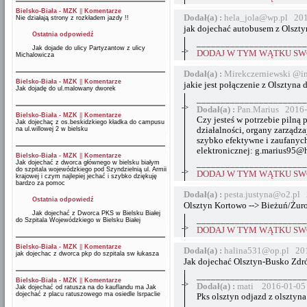
Bielsko-Biała - MZK
||
Komentarze
Dodał(a) :
hela_jola@wp.pl 201
Nie działają strony z rozkładem jazdy !!
jak dojechać autobusem z Olszty
Ostatnia odpowiedź
_______________________
Jak dojade do ulicy Partyzantow z ulicy
->
DODAJ W TYM WĄTKU SWÓ
Michalowicza
Dodał(a) :
Mirekczerniewski @in
Bielsko-Biała - MZK
||
Komentarze
jakie jest połączenie z Olsztyn
Jak dojadę do ul.malowany dworek
_______________________
->
Dodał(a) :
Pan.Marius 2016-
Bielsko-Biała - MZK
||
Komentarze
Czy jesteś w potrzebie pilną 
Jak dojechaç z os.beskidzkiego kładka do campusu
na ul.willowej 2 w bielsku
działalności, organy zarządza
szybko efektywne i zaufanych
elektronicznej: g.marius95@
Bielsko-Biała - MZK
||
Komentarze
Jak dojechać z dworca głównego w bielsku białym
_______________________
do szpitala wojewódzkiego pod Szyndzielnią ul. Armii
->
DODAJ W TYM WĄTKU SWÓ
krajowej i czym najlepiej jechać i szybko dziękuję
bardzo za pomoc
Dodał(a) :
pesta.justyna@o2.pl
Ostatnia odpowiedź
Olsztyn Kortowo --> Bieżuń/Żur
Jak dojechać z Dworca PKS w Bielsku Białej
_______________________
do Szpitala Wojewódzkiego w Bielsku Białej
->
DODAJ W TYM WĄTKU SWÓ
Bielsko-Biała - MZK
||
Komentarze
Dodał(a) :
halina531@op.pl 201
jak dojechac z dworca pkp do szpitala sw łukasza
Jak dojechać Olsztyn-Busko Zdr
_______________________
Bielsko-Biała - MZK
||
Komentarze
->
Dodał(a) :
mati 2016-01-05 
Jak dojechać od ratusza na do kauflandu ma Jak
dojechać z placu ratuszowego ma osiedle lsrpaclie
Pks olsztyn odjazd z olsztyna