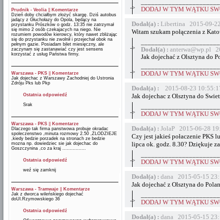
_______________________
->
DODAJ W TYM WĄTKU SWÓ
Prudnik - Veolia
||
Komentarze
Dzień doby chciałbym złożyć skargę. Dziś autobus
jadący z Głuchołazy do Opola, będący na
Dodał(a) :
Libertina 2015-09-2
przystanku Prószków o godz. 13:35 nie zatrzymał
się mimo 2 osób czekajacych na niego. Nie
Witam szukam połączenia z Kato
rozumiem powodów kierowcy, który nawet zbliżając
się do przystanku nie zwolnił i przejechał obok na
_______________________
pełnym gazie. Posiadam bilet miesięczny, ale
->
Dodał(a) :
anterwa@wp.pl 20
zaczynam się zastanawiać czy jest sensens
korzystać z usług Państwa firmy.
Jak dojechać z Olsztyna do P
_______________________
->
DODAJ W TYM WĄTKU SWÓ
Warszawa - PKS
||
Komentarze
Jak dojechac z Warszawy Zachodniej do Ustronia
Zdróju Pks lub Pkp
Dodał(a) :
2015-08-23 10:55:1
Ostatnia odpowiedź
Jak dojechac z Olsztyna do Swiet
Srak
_______________________
->
DODAJ W TYM WĄTKU SWÓ
Warszawa - PKS
||
Komentarze
Dodał(a) :
JolaP 2015-06-28 19
Dlaczego tak firma panstwowa probuje okradac
spoleczenstwo ,minuta rozmowy 2.50 ,ZLODZIEJE
Czy jest jakieś połaczenie PKS l
,kiedy bedzie porzadek na stronach ze bedzie
lipca ok. godz. 8.30? Dziękuje z
mozna np. dowiedziec sie jak dojechac do
Goszczynina ,co za kraj ................
_______________________
->
Ostatnia odpowiedź
DODAJ W TYM WĄTKU SWÓ
weź się zamknij
Dodał(a) :
dana 2015-05-15 23:
Jak dojechać z Olsztyna do Pola
Warszawa - Tramwaje
||
Komentarze
Jak z dworca wileńskiego dojechać
_______________________
doUl.Rzymowskiego 36
->
DODAJ W TYM WĄTKU SWÓ
Ostatnia odpowiedź
Dodał(a) :
dana 2015-05-15 23: