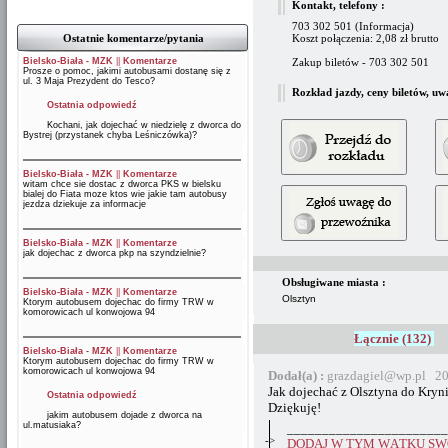
Kontakt, telefony :
703 302 501 (Informacja)
Ostatnie komentarze/pytania
Koszt połączenia: 2,08 zł brutto
Bielsko-Biała - MZK
||
Komentarze
Zakup biletów - 703 302 501
Prosze o pomoc, jakimi autobusami dostanę się z
ul. 3 Maja Prezydent do Tesco?
Rozkład jazdy, ceny biletów, uw
Ostatnia odpowiedź
Kochani, jak dojechać w niedzielę z dworca do
Bystrej (przystanek chyba Leśniczówka)?
Bielsko-Biała - MZK
||
Komentarze
witam chce sie dostac z dworca PKS w bielsku
bialej do Fiata moze ktos wie jakie tam autobusy
jezdza dziekuje za informacje
Bielsko-Biała - MZK
||
Komentarze
jak dojechac z dworca pkp na szyndzielnie?
Obsługiwane miasta :
Bielsko-Biała - MZK
||
Komentarze
Olsztyn
Ktorym autobusem dojechac do firmy TRW w
komorowicach ul konwojowa 94
Łącznie (132)
Bielsko-Biała - MZK
||
Komentarze
Ktorym autobusem dojechac do firmy TRW w
komorowicach ul konwojowa 94
Dodał(a) :
grazdagiel@wp.pl 20
Jak dojechać z Olsztyna do Kryni
Ostatnia odpowiedź
Dziękuję!
jakim autobusem dojade z dworca na
ul.matusiaka?
_______________________
->
DODAJ W TYM WĄTKU SWÓ