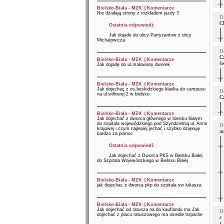
->
Bielsko-Biała - MZK
||
Komentarze
Nie działają strony z rozkładem jazdy !!
D
Ch
Ostatnia odpowiedź
Jak dojade do ulicy Partyzantow z ulicy
->
Michalowicza
D
C
Bielsko-Biała - MZK
||
Komentarze
ś
Jak dojadę do ul.malowany dworek
->
Bielsko-Biała - MZK
||
Komentarze
Jak dojechaç z os.beskidzkiego kładka do campusu
D
na ul.willowej 2 w bielsku
C
->
Bielsko-Biała - MZK
||
Komentarze
Jak dojechać z dworca głównego w bielsku białym
do szpitala wojewódzkiego pod Szyndzielnią ul. Armii
D
krajowej i czym najlepiej jechać i szybko dziękuję
a
bardzo za pomoc
Ostatnia odpowiedź
->
Jak dojechać z Dworca PKS w Bielsku Białej
do Szpitala Wojewódzkiego w Bielsku Białej
->
Bielsko-Biała - MZK
||
Komentarze
jak dojechac z dworca pkp do szpitala sw łukasza
->
Bielsko-Biała - MZK
||
Komentarze
Jak dojechać od ratusza na do kauflandu ma Jak
D
dojechać z placu ratuszowego ma osiedle lsrpaclie
c