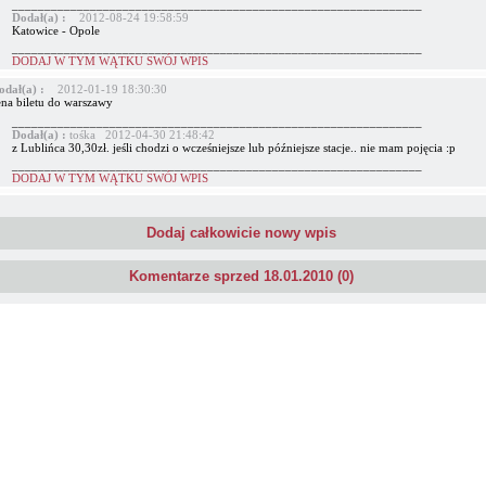
_______________________________________________________________
Dodał(a) :
2012-08-24 19:58:59
Katowice - Opole
_______________________________________________________________
DODAJ W TYM WĄTKU SWÓJ WPIS
odał(a) :
2012-01-19 18:30:30
ena biletu do warszawy
_______________________________________________________________
Dodał(a) :
tośka 2012-04-30 21:48:42
z Lublińca 30,30zł. jeśli chodzi o wcześniejsze lub późniejsze stacje.. nie mam pojęcia :p
_______________________________________________________________
DODAJ W TYM WĄTKU SWÓJ WPIS
Dodaj całkowicie nowy wpis
Komentarze sprzed 18.01.2010 (0)