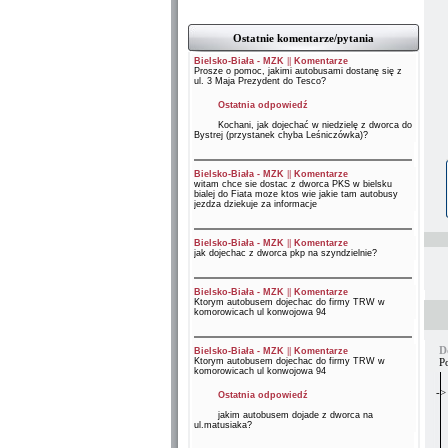
Ostatnie komentarze/pytania
Bielsko-Biała - MZK
||
Komentarze
Prosze o pomoc, jakimi autobusami dostanę się z
ul. 3 Maja Prezydent do Tesco?
Ostatnia odpowiedź
Kochani, jak dojechać w niedzielę z dworca do
Bystrej (przystanek chyba Leśniczówka)?
Bielsko-Biała - MZK
||
Komentarze
witam chce sie dostac z dworca PKS w bielsku
bialej do Fiata moze ktos wie jakie tam autobusy
jezdza dziekuje za informacje
Bielsko-Biała - MZK
||
Komentarze
jak dojechac z dworca pkp na szyndzielnie?
Bielsko-Biała - MZK
||
Komentarze
Ktorym autobusem dojechac do firmy TRW w
komorowicach ul konwojowa 94
D
Bielsko-Biała - MZK
||
Komentarze
Ktorym autobusem dojechac do firmy TRW w
P
komorowicach ul konwojowa 94
->
Ostatnia odpowiedź
jakim autobusem dojade z dworca na
ul.matusiaka?