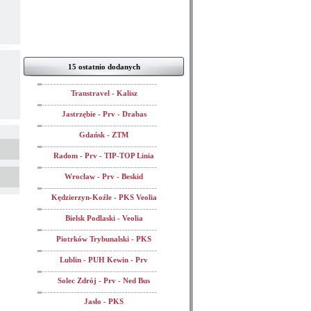
15 ostatnio dodanych
Transtravel - Kalisz
Jastrzębie - Prv - Drabas
Gdańsk - ZTM
Radom - Prv - TIP-TOP Linia
Wrocław - Prv - Beskid
Kędzierzyn-Koźle - PKS Veolia
Bielsk Podlaski - Veolia
Piotrków Trybunalski - PKS
Lublin - PUH Kewin - Prv
Solec Zdrój - Prv - Ned Bus
Jasło - PKS