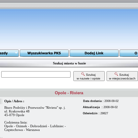
Szukaj miasta w bazie
Szukaj
Szukaj
w nazwie i opisie
w miejscowościach
Opole - Riviera
Opis / Adres :
Data dodania :
2008-09-02
Biuro Podróży i Przewozów "Riviera" sp. j.
Aktualizacja :
2008-09-02
ul. Krakowska 48
Odwiedzin :
29827
45-079 Opole
Codzienna linia:
Opole - Ozimek - Dobrodzień - Lubliniec -
Częstochowa - Warszawa