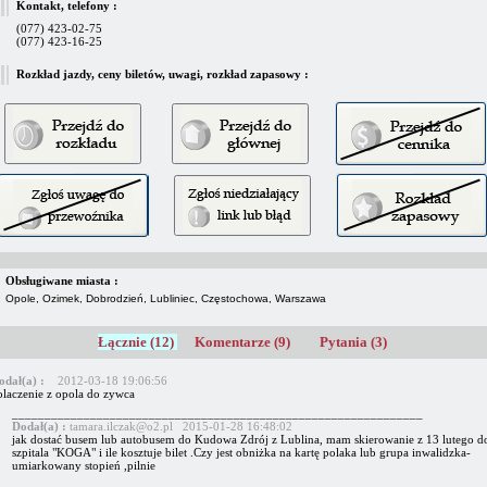
Kontakt, telefony :
(077) 423-02-75
(077) 423-16-25
Rozkład jazdy, ceny biletów, uwagi, rozkład zapasowy :
Obsługiwane miasta :
Opole, Ozimek, Dobrodzień, Lubliniec, Częstochowa, Warszawa
Łącznie (12)
Komentarze (9)
Pytania (3)
odał(a) :
2012-03-18 19:06:56
olaczenie z opola do zywca
_______________________________________________________________
Dodał(a) :
tamara.ilczak@o2.pl 2015-01-28 16:48:02
jak dostać busem lub autobusem do Kudowa Zdrój z Lublina, mam skierowanie z 13 lutego d
szpitala "KOGA" i ile kosztuje bilet .Czy jest obniżka na kartę polaka lub grupa inwalidzka-
umiarkowany stopień ,pilnie
_______________________________________________________________