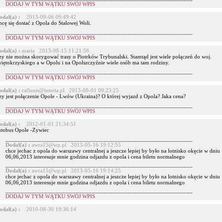
DODAJ W TYM WĄTKU SWÓJ WPIS
odał(a) :
2013-09-06 09:49:42
cę się dostać z Opola do Stalowej Woli.
_______________________________________________________________
DODAJ W TYM WĄTKU SWÓJ WPIS
odał(a) :
maria 2013-08-15 11:21:56
zy nie można skorygować trasy o Piotrków Trybunalski. Stamtąd jest wiele połączeń do woj.
więtokrzyskiego a w Opolu i na Opolszczyźnie wiele osób ma tam rodziny.
_______________________________________________________________
DODAJ W TYM WĄTKU SWÓJ WPIS
odał(a) :
raflouis@interia.pl 2013-08-01 09:23:25
zy jest połączenie Opole - Lwów (Ukraina)? O której wyjazd z Opola? Jaka cena?
_______________________________________________________________
DODAJ W TYM WĄTKU SWÓJ WPIS
odał(a) :
2012-01-01 21:34:51
utobus Opole -Zywiec
_______________________________________________________________
Dodał(a) :
awra15@wp.pl 2013-05-16 19:12:55
chce jechac z opola do warszawy centralnej a jeszcze lepiej by było na lotnisko okęcie w dniu
06,06,2013 interesuje mnie godzina odjazdu z opola i cena biletu normalnego
_______________________________________________________________
Dodał(a) :
awra15@wp.pl 2013-05-16 19:14:25
chce jechac z opola do warszawy centralnej a jeszcze lepiej by było na lotnisko okęcie w dniu
06,06,2013 interesuje mnie godzina odjazdu z opola i cena biletu normalnego
_______________________________________________________________
DODAJ W TYM WĄTKU SWÓJ WPIS
odał(a) :
2010-08-30 19:36:14