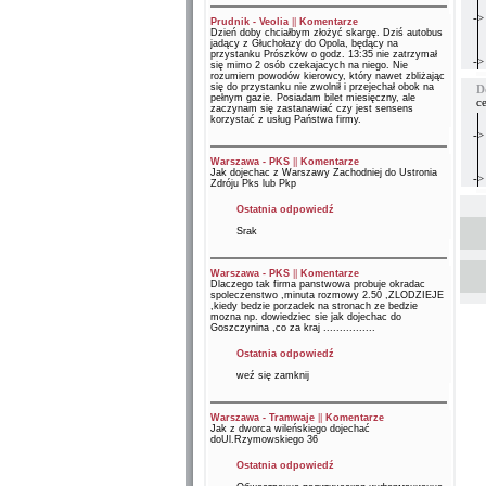
->
Prudnik - Veolia
||
Komentarze
Dzień doby chciałbym złożyć skargę. Dziś autobus
jadący z Głuchołazy do Opola, będący na
przystanku Prószków o godz. 13:35 nie zatrzymał
->
się mimo 2 osób czekajacych na niego. Nie
rozumiem powodów kierowcy, który nawet zbliżając
się do przystanku nie zwolnił i przejechał obok na
D
pełnym gazie. Posiadam bilet miesięczny, ale
c
zaczynam się zastanawiać czy jest sensens
korzystać z usług Państwa firmy.
->
Warszawa - PKS
||
Komentarze
Jak dojechac z Warszawy Zachodniej do Ustronia
->
Zdróju Pks lub Pkp
Ostatnia odpowiedź
Srak
Warszawa - PKS
||
Komentarze
Dlaczego tak firma panstwowa probuje okradac
spoleczenstwo ,minuta rozmowy 2.50 ,ZLODZIEJE
,kiedy bedzie porzadek na stronach ze bedzie
mozna np. dowiedziec sie jak dojechac do
Goszczynina ,co za kraj ................
Ostatnia odpowiedź
weź się zamknij
Warszawa - Tramwaje
||
Komentarze
Jak z dworca wileńskiego dojechać
doUl.Rzymowskiego 36
Ostatnia odpowiedź