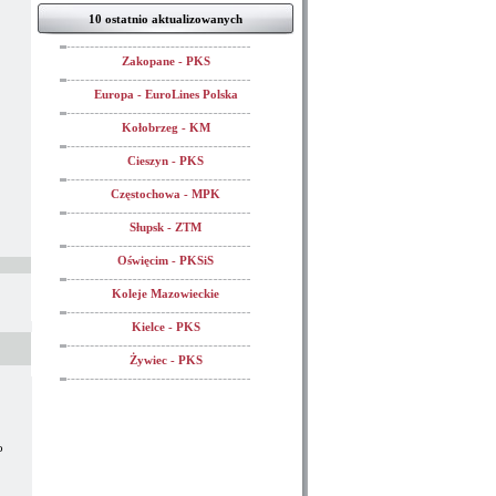
10 ostatnio aktualizowanych
Zakopane - PKS
Europa - EuroLines Polska
Kołobrzeg - KM
Cieszyn - PKS
Częstochowa - MPK
Słupsk - ZTM
Oświęcim - PKSiS
Koleje Mazowieckie
Kielce - PKS
Żywiec - PKS
o