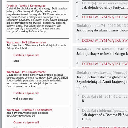
->
Dodał(a) :
naszakaczka1@wp
Prudnik - Veolia
||
Komentarze
Jak dojade do ulicy Partyzan
Dzień doby chciałbym złożyć skargę. Dziś autobus
jadący z Głuchołazy do Opola, będący na
_______________________
przystanku Prószków o godz. 13:35 nie zatrzymał
->
DODAJ W TYM WĄTKU SWÓ
się mimo 2 osób czekajacych na niego. Nie
rozumiem powodów kierowcy, który nawet zbliżając
się do przystanku nie zwolnił i przejechał obok na
Dodał(a) :
iplus74 2016-08-13 
pełnym gazie. Posiadam bilet miesięczny, ale
zaczynam się zastanawiać czy jest sensens
Jak dojadę do ul.malowany dwor
korzystać z usług Państwa firmy.
_______________________
->
DODAJ W TYM WĄTKU SWÓ
Warszawa - PKS
||
Komentarze
Jak dojechac z Warszawy Zachodniej do Ustronia
Zdróju Pks lub Pkp
Dodał(a) :
2016-09-05 13:48:2
Jak dojechaç z os.beskidzkiego 
Ostatnia odpowiedź
_______________________
Srak
->
DODAJ W TYM WĄTKU SWÓ
Dodał(a) :
ewa.kawulaj@onet.pl
Warszawa - PKS
||
Komentarze
Dlaczego tak firma panstwowa probuje okradac
Jak dojechać z dworca głównego
spoleczenstwo ,minuta rozmowy 2.50 ,ZLODZIEJE
,kiedy bedzie porzadek na stronach ze bedzie
Szyndzielnią ul. Armii krajowej 
mozna np. dowiedziec sie jak dojechac do
pomoc
Goszczynina ,co za kraj ................
_______________________
Ostatnia odpowiedź
->
Dodał(a) :
fd 2014-12-24 22
weź się zamknij
8
_______________________
->
Warszawa - Tramwaje
||
Komentarze
Dodał(a) :
lubirem@poczta.o
Jak z dworca wileńskiego dojechać
Jak dojechać z Dworca PKS w
doUl.Rzymowskiego 36
Białej
Ostatnia odpowiedź
_______________________
->