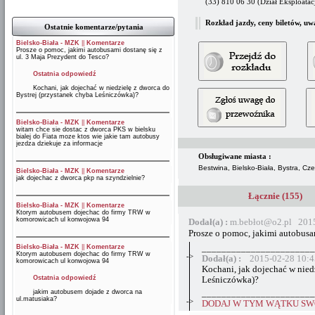
(33) 810 06 30 (Dział Eksploatacj
Rozkład jazdy, ceny biletów, uw
Ostatnie komentarze/pytania
Bielsko-Biała - MZK
||
Komentarze
Prosze o pomoc, jakimi autobusami dostanę się z
ul. 3 Maja Prezydent do Tesco?
Ostatnia odpowiedź
Kochani, jak dojechać w niedzielę z dworca do
Bystrej (przystanek chyba Leśniczówka)?
Bielsko-Biała - MZK
||
Komentarze
witam chce sie dostac z dworca PKS w bielsku
bialej do Fiata moze ktos wie jakie tam autobusy
jezdza dziekuje za informacje
Obsługiwane miasta :
Bestwina, Bielsko-Biała, Bystra, C
Bielsko-Biała - MZK
||
Komentarze
jak dojechac z dworca pkp na szyndzielnie?
Łącznie (155)
Bielsko-Biała - MZK
||
Komentarze
Ktorym autobusem dojechac do firmy TRW w
komorowicach ul konwojowa 94
Dodał(a) :
m.bebłot@o2.pl 2015
Prosze o pomoc, jakimi autobusam
Bielsko-Biała - MZK
||
Komentarze
_______________________
Ktorym autobusem dojechac do firmy TRW w
->
Dodał(a) :
2015-02-28 10:4
komorowicach ul konwojowa 94
Kochani, jak dojechać w nied
Ostatnia odpowiedź
Leśniczówka)?
jakim autobusem dojade z dworca na
_______________________
ul.matusiaka?
->
DODAJ W TYM WĄTKU SWÓ