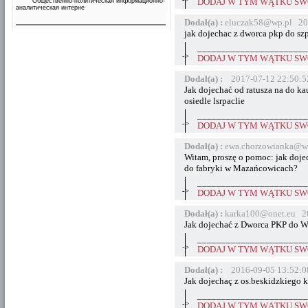
Общественно-политическая информационно-
DODAJ W TYM WĄTKU SWÓ
аналитическая интерне
Dodał(a) :
eluczak58@wp.pl 20
jak dojechac z dworca pkp do szp
_______________________
->
DODAJ W TYM WĄTKU SWÓ
Dodał(a) :
2017-07-12 22:50:5
Jak dojechać od ratusza na do k
osiedle lsrpaclie
_______________________
->
DODAJ W TYM WĄTKU SWÓ
Dodał(a) :
ewa.chorzowianka@w
Witam, proszę o pomoc: jak dojec
do fabryki w Mazańcowicach?
_______________________
->
DODAJ W TYM WĄTKU SWÓ
Dodał(a) :
karka100@onet.eu 20
Jak dojechać z Dworca PKP do 
_______________________
->
DODAJ W TYM WĄTKU SWÓ
Dodał(a) :
2016-09-05 13:52:0
Jak dojechaç z os.beskidzkiego 
_______________________
->
DODAJ W TYM WĄTKU SWÓ