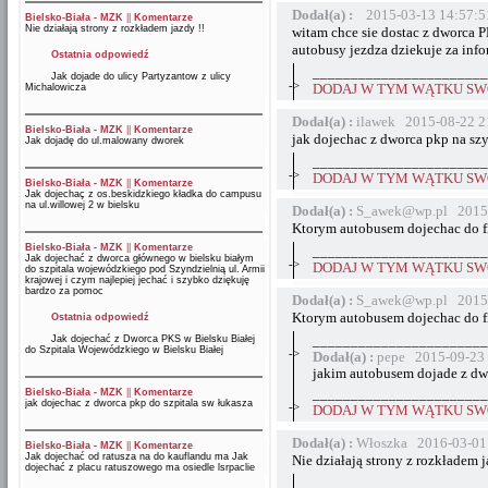
Dodał(a) :
2015-03-13 14:57:5
Bielsko-Biała - MZK
||
Komentarze
Nie działają strony z rozkładem jazdy !!
witam chce sie dostac z dworca P
autobusy jezdza dziekuje za inf
Ostatnia odpowiedź
_______________________
Jak dojade do ulicy Partyzantow z ulicy
->
Michalowicza
DODAJ W TYM WĄTKU SWÓ
Dodał(a) :
ilawek 2015-08-22 2
Bielsko-Biała - MZK
||
Komentarze
jak dojechac z dworca pkp na sz
Jak dojadę do ul.malowany dworek
_______________________
->
DODAJ W TYM WĄTKU SWÓ
Bielsko-Biała - MZK
||
Komentarze
Jak dojechaç z os.beskidzkiego kładka do campusu
na ul.willowej 2 w bielsku
Dodał(a) :
S_awek@wp.pl 2015-
Ktorym autobusem dojechac do 
Bielsko-Biała - MZK
||
Komentarze
_______________________
Jak dojechać z dworca głównego w bielsku białym
->
DODAJ W TYM WĄTKU SWÓ
do szpitala wojewódzkiego pod Szyndzielnią ul. Armii
krajowej i czym najlepiej jechać i szybko dziękuję
bardzo za pomoc
Dodał(a) :
S_awek@wp.pl 2015-
Ktorym autobusem dojechac do 
Ostatnia odpowiedź
Jak dojechać z Dworca PKS w Bielsku Białej
_______________________
do Szpitala Wojewódzkiego w Bielsku Białej
->
Dodał(a) :
pepe 2015-09-23 
jakim autobusem dojade z dw
Bielsko-Biała - MZK
||
Komentarze
_______________________
jak dojechac z dworca pkp do szpitala sw łukasza
->
DODAJ W TYM WĄTKU SWÓ
Dodał(a) :
Włoszka 2016-03-01
Bielsko-Biała - MZK
||
Komentarze
Jak dojechać od ratusza na do kauflandu ma Jak
Nie działają strony z rozkładem j
dojechać z placu ratuszowego ma osiedle lsrpaclie
_______________________