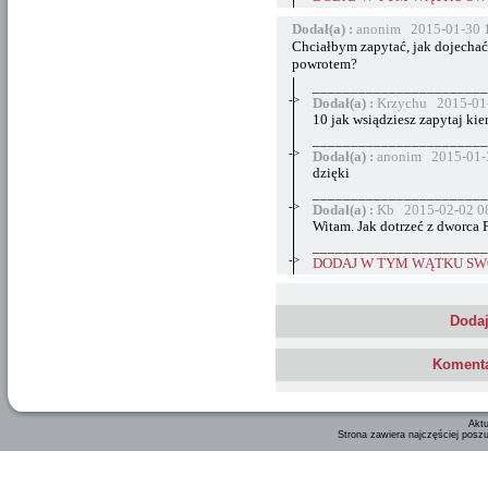
Dodał(a) :
anonim 2015-01-30 
Chciałbym zapytać, jak dojechać
powrotem?
_______________________
->
Dodał(a) :
Krzychu 2015-01-
10 jak wsiądziesz zapytaj ki
_______________________
->
Dodał(a) :
anonim 2015-01-
dzięki
_______________________
->
Dodał(a) :
Kb 2015-02-02 0
Witam. Jak dotrzeć z dworca
_______________________
->
DODAJ W TYM WĄTKU SWÓ
Dodaj
Komenta
Aktu
Strona zawiera najczęściej posz