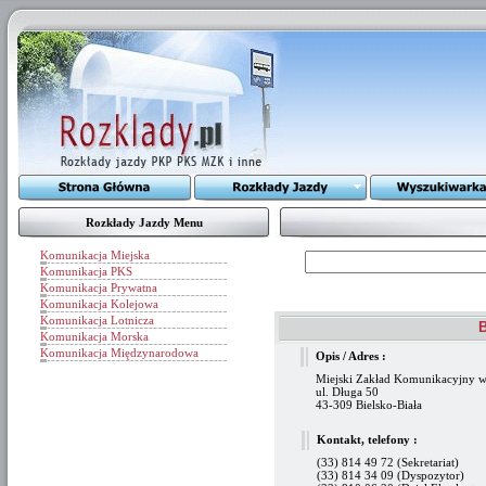
Rozkłady Jazdy Menu
Komunikacja Miejska
Komunikacja PKS
Komunikacja Prywatna
Komunikacja Kolejowa
Komunikacja Lotnicza
B
Komunikacja Morska
Komunikacja Międzynarodowa
Opis / Adres :
Miejski Zakład Komunikacyjny w 
ul. Długa 50
43-309 Bielsko-Biała
Kontakt, telefony :
(33) 814 49 72 (Sekretariat)
(33) 814 34 09 (Dyspozytor)