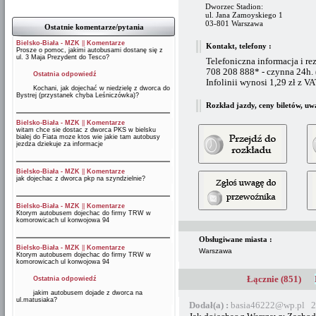
Dworzec Stadion:
ul. Jana Zamoyskiego 1
03-801 Warszawa
Ostatnie komentarze/pytania
Bielsko-Biała - MZK
||
Komentarze
Kontakt, telefony :
Prosze o pomoc, jakimi autobusami dostanę się z
ul. 3 Maja Prezydent do Tesco?
Telefoniczna informacja i re
708 208 888* - czynna 24h.
Ostatnia odpowiedź
Infolinii wynosi 1,29 zł z V
Kochani, jak dojechać w niedzielę z dworca do
Bystrej (przystanek chyba Leśniczówka)?
Rozkład jazdy, ceny biletów, uw
Bielsko-Biała - MZK
||
Komentarze
witam chce sie dostac z dworca PKS w bielsku
bialej do Fiata moze ktos wie jakie tam autobusy
jezdza dziekuje za informacje
Bielsko-Biała - MZK
||
Komentarze
jak dojechac z dworca pkp na szyndzielnie?
Bielsko-Biała - MZK
||
Komentarze
Ktorym autobusem dojechac do firmy TRW w
komorowicach ul konwojowa 94
Obsługiwane miasta :
Bielsko-Biała - MZK
||
Komentarze
Warszawa
Ktorym autobusem dojechac do firmy TRW w
komorowicach ul konwojowa 94
Łącznie (851)
Ostatnia odpowiedź
jakim autobusem dojade z dworca na
ul.matusiaka?
Dodał(a) :
basia46222@wp.pl 2