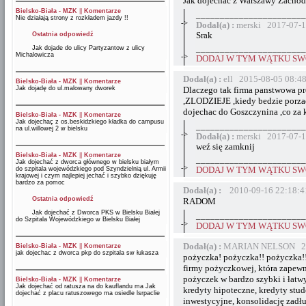
Jak dojechac z Warszawy Zachodn
Bielsko-Biała - MZK
||
Komentarze
_______________________
Nie działają strony z rozkładem jazdy !!
->
Dodał(a) :
merski 2017-07-1
Ostatnia odpowiedź
Srak
_______________________
Jak dojade do ulicy Partyzantow z ulicy
Michalowicza
->
DODAJ W TYM WĄTKU SWÓ
Dodał(a) :
ell 2015-08-05 08:4
Bielsko-Biała - MZK
||
Komentarze
Jak dojadę do ul.malowany dworek
Dlaczego tak firma panstwowa p
,ZLODZIEJE ,kiedy bedzie porzad
dojechac do Goszczynina ,co za kraj .
Bielsko-Biała - MZK
||
Komentarze
Jak dojechaç z os.beskidzkiego kładka do campusu
_______________________
na ul.willowej 2 w bielsku
->
Dodał(a) :
merski 2017-07-1
weź się zamknij
Bielsko-Biała - MZK
||
Komentarze
_______________________
Jak dojechać z dworca głównego w bielsku białym
->
do szpitala wojewódzkiego pod Szyndzielnią ul. Armii
DODAJ W TYM WĄTKU SWÓ
krajowej i czym najlepiej jechać i szybko dziękuję
bardzo za pomoc
Dodał(a) :
2010-09-16 22:18:4
Ostatnia odpowiedź
RADOM
Jak dojechać z Dworca PKS w Bielsku Białej
_______________________
do Szpitala Wojewódzkiego w Bielsku Białej
->
DODAJ W TYM WĄTKU SWÓ
Dodał(a) :
MARIAN NELSON 201
Bielsko-Biała - MZK
||
Komentarze
jak dojechac z dworca pkp do szpitala sw łukasza
pożyczka! pożyczka!! pożyczka!
firmy pożyczkowej, która zapewn
pożyczek w bardzo szybki i łatw
Bielsko-Biała - MZK
||
Komentarze
Jak dojechać od ratusza na do kauflandu ma Jak
kredyty hipoteczne, kredyty stud
dojechać z placu ratuszowego ma osiedle lsrpaclie
inwestycyjne, konsolidację zadłu