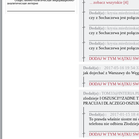
Общественно-политическая информационно-
->
... zobacz wszytskie [4]
аналитическая интерне
_______________________
->
Dodał(a) :
krysia.miedzinsk
czy z Sochaczewa jest połącz
_______________________
->
Dodał(a) :
krysia.miedzinsk
czy z Sochaczewa jest połącz
_______________________
->
Dodał(a) :
krysia.miedzinsk
czy z Sochaczewa jest połącz
_______________________
->
DODAJ W TYM WĄTKU SWÓ
Dodał(a) :
2017-05-16 19:54:3
jak dojechać z Warszawy do Wę
_______________________
->
DODAJ W TYM WĄTKU SWÓ
Dodał(a) :
TOM33@INTERIA.PL 
zlodzieje I OSZUSCI!!!ZADN
PRACUJA I DLACZEGO OSZUKU
_______________________
->
Dodał(a) :
2017-01-15 18:4
To prawda właśnie siostre mi 
telefonu nie odbiera Złodziej
_______________________
->
DODAJ W TYM WĄTKU SWÓ