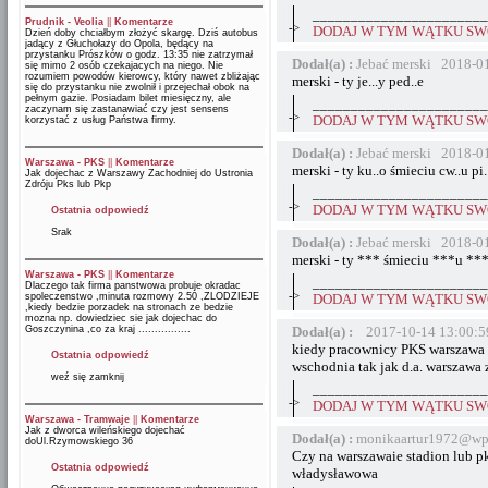
_______________________
Prudnik - Veolia
||
Komentarze
->
DODAJ W TYM WĄTKU SWÓ
Dzień doby chciałbym złożyć skargę. Dziś autobus
jadący z Głuchołazy do Opola, będący na
przystanku Prószków o godz. 13:35 nie zatrzymał
Dodał(a) :
Jebać merski 2018-0
się mimo 2 osób czekajacych na niego. Nie
rozumiem powodów kierowcy, który nawet zbliżając
merski - ty je...y ped..e
się do przystanku nie zwolnił i przejechał obok na
pełnym gazie. Posiadam bilet miesięczny, ale
_______________________
zaczynam się zastanawiać czy jest sensens
->
DODAJ W TYM WĄTKU SWÓ
korzystać z usług Państwa firmy.
Dodał(a) :
Jebać merski 2018-0
Warszawa - PKS
||
Komentarze
merski - ty ku..o śmieciu cw..u pi...
Jak dojechac z Warszawy Zachodniej do Ustronia
Zdróju Pks lub Pkp
_______________________
->
DODAJ W TYM WĄTKU SWÓ
Ostatnia odpowiedź
Srak
Dodał(a) :
Jebać merski 2018-0
merski - ty *** śmieciu ***u **
Warszawa - PKS
||
Komentarze
_______________________
Dlaczego tak firma panstwowa probuje okradac
->
spoleczenstwo ,minuta rozmowy 2.50 ,ZLODZIEJE
DODAJ W TYM WĄTKU SWÓ
,kiedy bedzie porzadek na stronach ze bedzie
mozna np. dowiedziec sie jak dojechac do
Goszczynina ,co za kraj ................
Dodał(a) :
2017-10-14 13:00:5
kiedy pracownicy PKS warszawa n
Ostatnia odpowiedź
wschodnia tak jak d.a. warszawa
weź się zamknij
_______________________
->
DODAJ W TYM WĄTKU SWÓ
Warszawa - Tramwaje
||
Komentarze
Jak z dworca wileńskiego dojechać
Dodał(a) :
monikaartur1972@wp
doUl.Rzymowskiego 36
Czy na warszawaie stadion lub p
Ostatnia odpowiedź
władysławowa