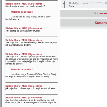
->
Dodał(a) :
merski 10.07.2017 1
Bielsko-Biała - MZK
||
Komentarze
Srak
Nie działają strony z rozkładem jazdy !!
Ostatnia odpowiedź
Dodawani
Jak dojade do ulicy Partyzantow z ulicy
Michalowicza
Komenta
Bielsko-Biała - MZK
||
Komentarze
Jak dojadę do ul.malowany dworek
Bielsko-Biała - MZK
||
Komentarze
Jak dojechaç z os.beskidzkiego kładka do campusu
na ul.willowej 2 w bielsku
Bielsko-Biała - MZK
||
Komentarze
Jak dojechać z dworca głównego w bielsku białym
do szpitala wojewódzkiego pod Szyndzielnią ul. Armii
krajowej i czym najlepiej jechać i szybko dziękuję
bardzo za pomoc
Ostatnia odpowiedź
Jak dojechać z Dworca PKS w Bielsku Białej
do Szpitala Wojewódzkiego w Bielsku Białej
Bielsko-Biała - MZK
||
Komentarze
jak dojechac z dworca pkp do szpitala sw łukasza
Bielsko-Biała - MZK
||
Komentarze
Jak dojechać od ratusza na do kauflandu ma Jak
dojechać z placu ratuszowego ma osiedle lsrpaclie