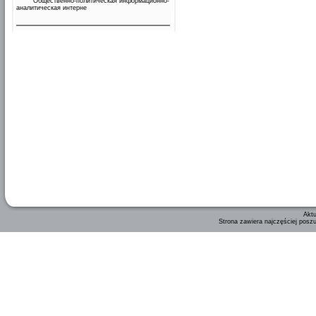
Общественно-политическая информационно-
аналитическая интерне
Aktu
Strona zawiera najczęściej posz