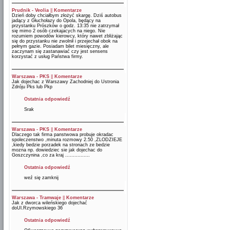
Prudnik - Veolia
||
Komentarze
Dzień doby chciałbym złożyć skargę. Dziś autobus
jadący z Głuchołazy do Opola, będący na
przystanku Prószków o godz. 13:35 nie zatrzymał
się mimo 2 osób czekajacych na niego. Nie
rozumiem powodów kierowcy, który nawet zbliżając
się do przystanku nie zwolnił i przejechał obok na
pełnym gazie. Posiadam bilet miesięczny, ale
zaczynam się zastanawiać czy jest sensens
korzystać z usług Państwa firmy.
Warszawa - PKS
||
Komentarze
Jak dojechac z Warszawy Zachodniej do Ustronia
Zdróju Pks lub Pkp
Ostatnia odpowiedź
Srak
Warszawa - PKS
||
Komentarze
Dlaczego tak firma panstwowa probuje okradac
spoleczenstwo ,minuta rozmowy 2.50 ,ZLODZIEJE
,kiedy bedzie porzadek na stronach ze bedzie
mozna np. dowiedziec sie jak dojechac do
Goszczynina ,co za kraj ................
Ostatnia odpowiedź
weź się zamknij
Warszawa - Tramwaje
||
Komentarze
Jak z dworca wileńskiego dojechać
doUl.Rzymowskiego 36
Ostatnia odpowiedź