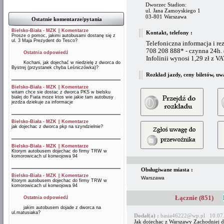
Dworzec Stadion:
ul. Jana Zamoyskiego 1
03-801 Warszawa
Ostatnie komentarze/pytania
Bielsko-Biała - MZK
||
Komentarze
Kontakt, telefony :
Prosze o pomoc, jakimi autobusami dostanę się z
ul. 3 Maja Prezydent do Tesco?
Telefoniczna informacja i re
708 208 888* - czynna 24h.
Ostatnia odpowiedź
Infolinii wynosi 1,29 zł z V
Kochani, jak dojechać w niedzielę z dworca do
Bystrej (przystanek chyba Leśniczówka)?
Rozkład jazdy, ceny biletów, uw
Bielsko-Biała - MZK
||
Komentarze
witam chce sie dostac z dworca PKS w bielsku
bialej do Fiata moze ktos wie jakie tam autobusy
jezdza dziekuje za informacje
Bielsko-Biała - MZK
||
Komentarze
jak dojechac z dworca pkp na szyndzielnie?
Bielsko-Biała - MZK
||
Komentarze
Ktorym autobusem dojechac do firmy TRW w
komorowicach ul konwojowa 94
Obsługiwane miasta :
Bielsko-Biała - MZK
||
Komentarze
Warszawa
Ktorym autobusem dojechac do firmy TRW w
komorowicach ul konwojowa 94
Łącznie (851)
Ostatnia odpowiedź
jakim autobusem dojade z dworca na
ul.matusiaka?
Dodał(a) :
basia46222@wp.pl 10.07.
Jak dojechac z Warszawy Zachodniej d