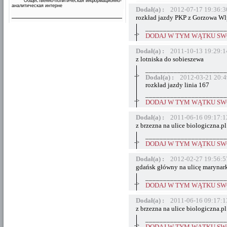
Общественно-политическая информационно-
аналитическая интерне
Dodał(a) :
2012-07-17 19:36:3
rozkład jazdy PKP z Gorzowa Wlp
_______________________
->
DODAJ W TYM WĄTKU SWÓ
Dodał(a) :
2011-10-13 19:29:1
z lotniska do sobieszewa
_______________________
->
Dodał(a) :
2012-03-21 20:4
rozkład jazdy linia 167
_______________________
->
DODAJ W TYM WĄTKU SWÓ
Dodał(a) :
2011-06-16 09:17:1
z brzezna na ulice biologiczna.pl
_______________________
->
DODAJ W TYM WĄTKU SWÓ
Dodał(a) :
2012-02-27 19:56:5
gdańsk główny na ulicę marynark
_______________________
->
DODAJ W TYM WĄTKU SWÓ
Dodał(a) :
2011-06-16 09:17:1
z brzezna na ulice biologiczna.pl
_______________________
->