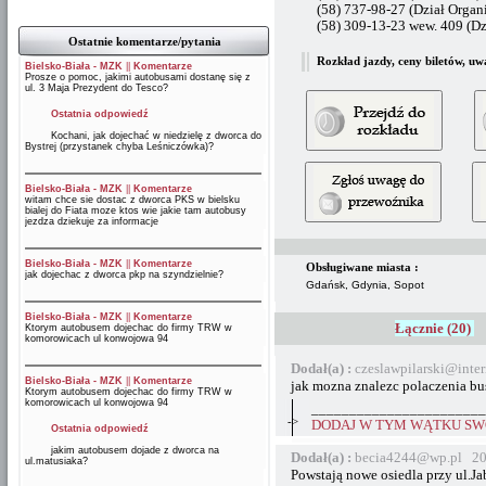
(58) 737-98-27 (Dział Organ
(58) 309-13-23 wew. 409 (Dz
Ostatnie komentarze/pytania
Rozkład jazdy, ceny biletów, uw
Bielsko-Biała - MZK
||
Komentarze
Prosze o pomoc, jakimi autobusami dostanę się z
ul. 3 Maja Prezydent do Tesco?
Ostatnia odpowiedź
Kochani, jak dojechać w niedzielę z dworca do
Bystrej (przystanek chyba Leśniczówka)?
Bielsko-Biała - MZK
||
Komentarze
witam chce sie dostac z dworca PKS w bielsku
bialej do Fiata moze ktos wie jakie tam autobusy
jezdza dziekuje za informacje
Bielsko-Biała - MZK
||
Komentarze
Obsługiwane miasta :
jak dojechac z dworca pkp na szyndzielnie?
Gdańsk, Gdynia, Sopot
Bielsko-Biała - MZK
||
Komentarze
Łącznie (20)
Ktorym autobusem dojechac do firmy TRW w
komorowicach ul konwojowa 94
Dodał(a) :
czeslawpilarski@inte
Bielsko-Biała - MZK
||
Komentarze
jak mozna znalezc polaczenia b
Ktorym autobusem dojechac do firmy TRW w
komorowicach ul konwojowa 94
_______________________
->
DODAJ W TYM WĄTKU SWÓ
Ostatnia odpowiedź
jakim autobusem dojade z dworca na
Dodał(a) :
becia4244@wp.pl 20
ul.matusiaka?
Powstają nowe osiedla przy ul.