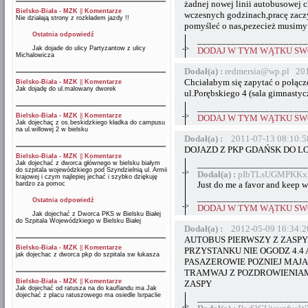
żadnej nowej linii autobusowej 
Bielsko-Biała - MZK
||
Komentarze
wczesnych godzinach,pracę zaczy
Nie działają strony z rozkładem jazdy !!
pomyśleć o nas,pezecież musimy jak
Ostatnia odpowiedź
_______________________
->
Jak dojade do ulicy Partyzantow z ulicy
DODAJ W TYM WĄTKU SWÓ
Michalowicza
Dodał(a) :
redmersia@wp.pl 201
Chciałabym się zapytać o połąc
Bielsko-Biała - MZK
||
Komentarze
Jak dojadę do ul.malowany dworek
ul.Porębskiego 4 (sala gimnasty
_______________________
->
Bielsko-Biała - MZK
||
Komentarze
DODAJ W TYM WĄTKU SWÓ
Jak dojechaç z os.beskidzkiego kładka do campusu
na ul.willowej 2 w bielsku
Dodał(a) :
2011-07-13 08:10:5
DOJAZD Z PKP GDAŃSK DO L
Bielsko-Biała - MZK
||
Komentarze
Jak dojechać z dworca głównego w bielsku białym
_______________________
do szpitala wojewódzkiego pod Szyndzielnią ul. Armii
->
Dodał(a) :
pIbTLsUGMPKKxF
krajowej i czym najlepiej jechać i szybko dziękuję
bardzo za pomoc
Just do me a favor and keep w
_______________________
Ostatnia odpowiedź
->
DODAJ W TYM WĄTKU SWÓ
Jak dojechać z Dworca PKS w Bielsku Białej
do Szpitala Wojewódzkiego w Bielsku Białej
Dodał(a) :
2012-05-09 16:34:2
AUTOBUS PIERWSZY Z ZASPY
Bielsko-Biała - MZK
||
Komentarze
PRZYSTANKU NIE OGODZ 4.4 
jak dojechac z dworca pkp do szpitala sw łukasza
PASAZEROWIE POZNIEJ MAJ
TRAMWAJ Z POZDROWIENIAM
Bielsko-Biała - MZK
||
Komentarze
ZASPY
Jak dojechać od ratusza na do kauflandu ma Jak
dojechać z placu ratuszowego ma osiedle lsrpaclie
_______________________
->