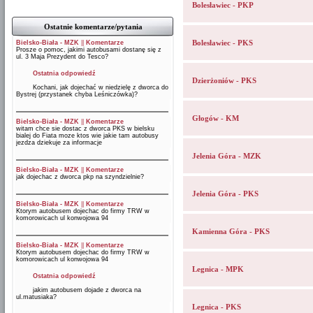
Bolesławiec - PKP
Ostatnie komentarze/pytania
Bolesławiec - PKS
Bielsko-Biała - MZK
||
Komentarze
Prosze o pomoc, jakimi autobusami dostanę się z
ul. 3 Maja Prezydent do Tesco?
Ostatnia odpowiedź
Dzierżoniów - PKS
Kochani, jak dojechać w niedzielę z dworca do
Bystrej (przystanek chyba Leśniczówka)?
Głogów - KM
Bielsko-Biała - MZK
||
Komentarze
witam chce sie dostac z dworca PKS w bielsku
bialej do Fiata moze ktos wie jakie tam autobusy
jezdza dziekuje za informacje
Jelenia Góra - MZK
Bielsko-Biała - MZK
||
Komentarze
jak dojechac z dworca pkp na szyndzielnie?
Jelenia Góra - PKS
Bielsko-Biała - MZK
||
Komentarze
Ktorym autobusem dojechac do firmy TRW w
komorowicach ul konwojowa 94
Kamienna Góra - PKS
Bielsko-Biała - MZK
||
Komentarze
Ktorym autobusem dojechac do firmy TRW w
komorowicach ul konwojowa 94
Legnica - MPK
Ostatnia odpowiedź
jakim autobusem dojade z dworca na
ul.matusiaka?
Legnica - PKS