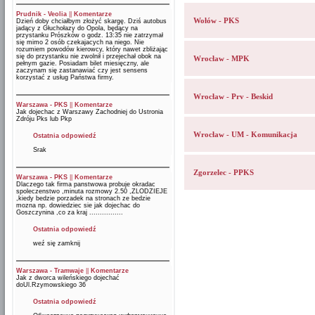
Prudnik - Veolia
||
Komentarze
Wołów - PKS
Dzień doby chciałbym złożyć skargę. Dziś autobus
jadący z Głuchołazy do Opola, będący na
przystanku Prószków o godz. 13:35 nie zatrzymał
się mimo 2 osób czekajacych na niego. Nie
rozumiem powodów kierowcy, który nawet zbliżając
się do przystanku nie zwolnił i przejechał obok na
Wrocław - MPK
pełnym gazie. Posiadam bilet miesięczny, ale
zaczynam się zastanawiać czy jest sensens
korzystać z usług Państwa firmy.
Wrocław - Prv - Beskid
Warszawa - PKS
||
Komentarze
Jak dojechac z Warszawy Zachodniej do Ustronia
Zdróju Pks lub Pkp
Wrocław - UM - Komunikacja
Ostatnia odpowiedź
Srak
Zgorzelec - PPKS
Warszawa - PKS
||
Komentarze
Dlaczego tak firma panstwowa probuje okradac
spoleczenstwo ,minuta rozmowy 2.50 ,ZLODZIEJE
,kiedy bedzie porzadek na stronach ze bedzie
mozna np. dowiedziec sie jak dojechac do
Goszczynina ,co za kraj ................
Ostatnia odpowiedź
weź się zamknij
Warszawa - Tramwaje
||
Komentarze
Jak z dworca wileńskiego dojechać
doUl.Rzymowskiego 36
Ostatnia odpowiedź