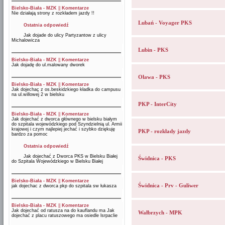
Bielsko-Biała - MZK
||
Komentarze
Nie działają strony z rozkładem jazdy !!
Lubań - Voyager PKS
Ostatnia odpowiedź
Jak dojade do ulicy Partyzantow z ulicy
Michalowicza
Lubin - PKS
Bielsko-Biała - MZK
||
Komentarze
Jak dojadę do ul.malowany dworek
Oława - PKS
Bielsko-Biała - MZK
||
Komentarze
Jak dojechaç z os.beskidzkiego kładka do campusu
na ul.willowej 2 w bielsku
PKP - InterCity
Bielsko-Biała - MZK
||
Komentarze
Jak dojechać z dworca głównego w bielsku białym
do szpitala wojewódzkiego pod Szyndzielnią ul. Armii
krajowej i czym najlepiej jechać i szybko dziękuję
PKP - rozkłady jazdy
bardzo za pomoc
Ostatnia odpowiedź
Jak dojechać z Dworca PKS w Bielsku Białej
Świdnica - PKS
do Szpitala Wojewódzkiego w Bielsku Białej
Bielsko-Biała - MZK
||
Komentarze
Świdnica - Prv - Guliwer
jak dojechac z dworca pkp do szpitala sw łukasza
Bielsko-Biała - MZK
||
Komentarze
Jak dojechać od ratusza na do kauflandu ma Jak
Wałbrzych - MPK
dojechać z placu ratuszowego ma osiedle lsrpaclie