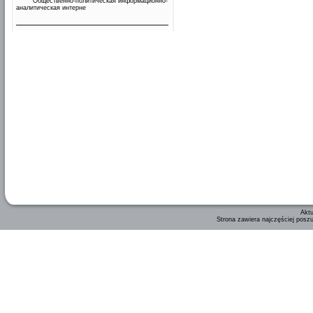
Общественно-политическая информационно-
аналитическая интерне
Aktu
Strona zawiera najczęściej posz