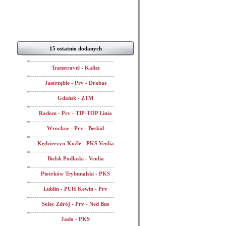
15 ostatnio dodanych
Transtravel - Kalisz
Jastrzębie - Prv - Drabas
Gdańsk - ZTM
Radom - Prv - TIP-TOP Linia
Wrocław - Prv - Beskid
Kędzierzyn-Koźle - PKS Veolia
Bielsk Podlaski - Veolia
Piotrków Trybunalski - PKS
Lublin - PUH Kewin - Prv
Solec Zdrój - Prv - Ned Bus
Jasło - PKS