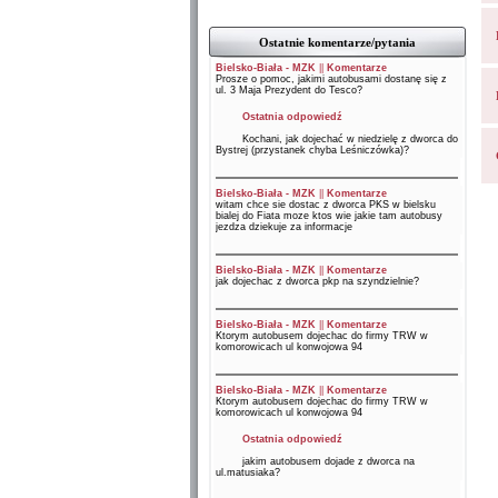
Ostatnie komentarze/pytania
Bielsko-Biała - MZK
||
Komentarze
Prosze o pomoc, jakimi autobusami dostanę się z
ul. 3 Maja Prezydent do Tesco?
Ostatnia odpowiedź
Kochani, jak dojechać w niedzielę z dworca do
Bystrej (przystanek chyba Leśniczówka)?
Bielsko-Biała - MZK
||
Komentarze
witam chce sie dostac z dworca PKS w bielsku
bialej do Fiata moze ktos wie jakie tam autobusy
jezdza dziekuje za informacje
Bielsko-Biała - MZK
||
Komentarze
jak dojechac z dworca pkp na szyndzielnie?
Bielsko-Biała - MZK
||
Komentarze
Ktorym autobusem dojechac do firmy TRW w
komorowicach ul konwojowa 94
Bielsko-Biała - MZK
||
Komentarze
Ktorym autobusem dojechac do firmy TRW w
komorowicach ul konwojowa 94
Ostatnia odpowiedź
jakim autobusem dojade z dworca na
ul.matusiaka?