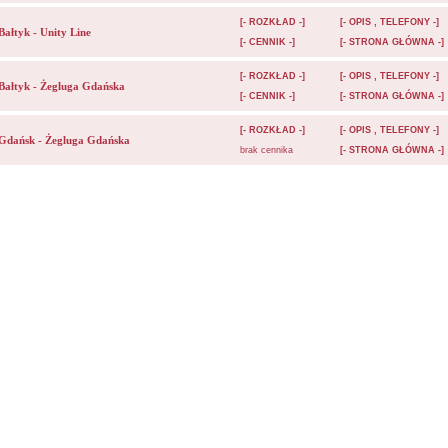
[- ROZKŁAD -]
[- OPIS , TELEFONY -]
Bałtyk - Unity Line
[- CENNIK -]
[- STRONA GŁÓWNA -]
[- ROZKŁAD -]
[- OPIS , TELEFONY -]
Bałtyk - Żegluga Gdańska
[- CENNIK -]
[- STRONA GŁÓWNA -]
[- ROZKŁAD -]
[- OPIS , TELEFONY -]
Gdańsk - Żegluga Gdańska
brak cennika
[- STRONA GŁÓWNA -]