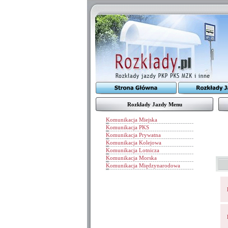
Rozkłady Jazdy Menu
Komunikacja Miejska
Komunikacja PKS
Komunikacja Prywatna
Komunikacja Kolejowa
Komunikacja Lotnicza
Komunikacja Morska
Komunikacja Międzynarodowa