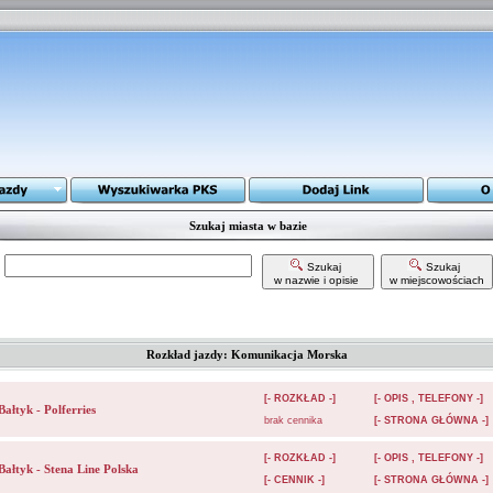
Szukaj miasta w bazie
Szukaj
Szukaj
w nazwie i opisie
w miejscowościach
Rozkład jazdy: Komunikacja Morska
[- ROZKŁAD -]
[- OPIS , TELEFONY -]
Bałtyk - Polferries
brak cennika
[- STRONA GŁÓWNA -]
[- ROZKŁAD -]
[- OPIS , TELEFONY -]
Bałtyk - Stena Line Polska
[- CENNIK -]
[- STRONA GŁÓWNA -]