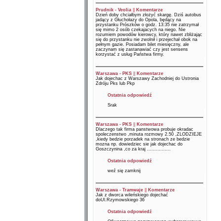
Prudnik - Veolia
||
Komentarze
Dzień doby chciałbym złożyć skargę. Dziś autobus
jadący z Głuchołazy do Opola, będący na
przystanku Prószków o godz. 13:35 nie zatrzymał
się mimo 2 osób czekajacych na niego. Nie
rozumiem powodów kierowcy, który nawet zbliżając
się do przystanku nie zwolnił i przejechał obok na
pełnym gazie. Posiadam bilet miesięczny, ale
zaczynam się zastanawiać czy jest sensens
korzystać z usług Państwa firmy.
Warszawa - PKS
||
Komentarze
Jak dojechac z Warszawy Zachodniej do Ustronia
Zdróju Pks lub Pkp
Ostatnia odpowiedź
Srak
Warszawa - PKS
||
Komentarze
Dlaczego tak firma panstwowa probuje okradac
spoleczenstwo ,minuta rozmowy 2.50 ,ZLODZIEJE
,kiedy bedzie porzadek na stronach ze bedzie
mozna np. dowiedziec sie jak dojechac do
Goszczynina ,co za kraj ................
Ostatnia odpowiedź
weź się zamknij
Warszawa - Tramwaje
||
Komentarze
Jak z dworca wileńskiego dojechać
doUl.Rzymowskiego 36
Ostatnia odpowiedź