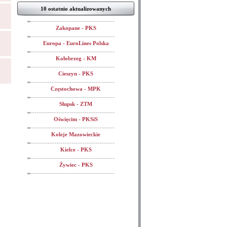
10 ostatnio aktualizowanych
Zakopane - PKS
Europa - EuroLines Polska
Kołobrzeg - KM
Cieszyn - PKS
Częstochowa - MPK
Słupsk - ZTM
Oświęcim - PKSiS
Koleje Mazowieckie
Kielce - PKS
Żywiec - PKS