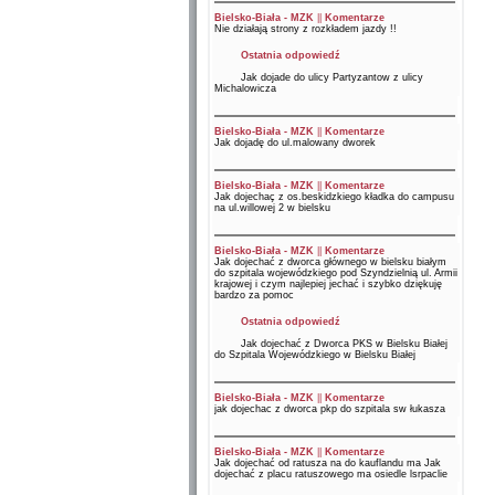
Bielsko-Biała - MZK
||
Komentarze
Nie działają strony z rozkładem jazdy !!
Ostatnia odpowiedź
Jak dojade do ulicy Partyzantow z ulicy
Michalowicza
Bielsko-Biała - MZK
||
Komentarze
Jak dojadę do ul.malowany dworek
Bielsko-Biała - MZK
||
Komentarze
Jak dojechaç z os.beskidzkiego kładka do campusu
na ul.willowej 2 w bielsku
Bielsko-Biała - MZK
||
Komentarze
Jak dojechać z dworca głównego w bielsku białym
do szpitala wojewódzkiego pod Szyndzielnią ul. Armii
krajowej i czym najlepiej jechać i szybko dziękuję
bardzo za pomoc
Ostatnia odpowiedź
Jak dojechać z Dworca PKS w Bielsku Białej
do Szpitala Wojewódzkiego w Bielsku Białej
Bielsko-Biała - MZK
||
Komentarze
jak dojechac z dworca pkp do szpitala sw łukasza
Bielsko-Biała - MZK
||
Komentarze
Jak dojechać od ratusza na do kauflandu ma Jak
dojechać z placu ratuszowego ma osiedle lsrpaclie