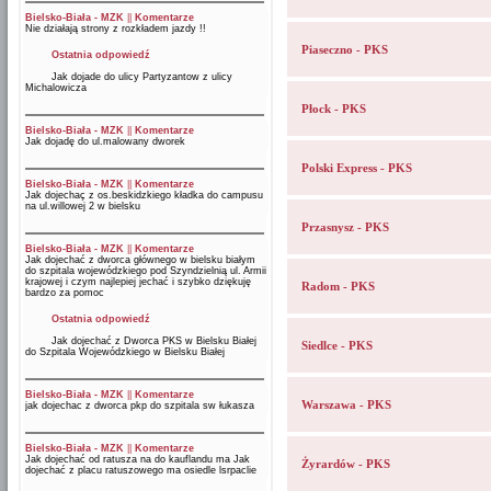
Bielsko-Biała - MZK
||
Komentarze
Nie działają strony z rozkładem jazdy !!
Piaseczno - PKS
Ostatnia odpowiedź
Jak dojade do ulicy Partyzantow z ulicy
Michalowicza
Płock - PKS
Bielsko-Biała - MZK
||
Komentarze
Jak dojadę do ul.malowany dworek
Polski Express - PKS
Bielsko-Biała - MZK
||
Komentarze
Jak dojechaç z os.beskidzkiego kładka do campusu
na ul.willowej 2 w bielsku
Przasnysz - PKS
Bielsko-Biała - MZK
||
Komentarze
Jak dojechać z dworca głównego w bielsku białym
do szpitala wojewódzkiego pod Szyndzielnią ul. Armii
krajowej i czym najlepiej jechać i szybko dziękuję
Radom - PKS
bardzo za pomoc
Ostatnia odpowiedź
Jak dojechać z Dworca PKS w Bielsku Białej
Siedlce - PKS
do Szpitala Wojewódzkiego w Bielsku Białej
Bielsko-Biała - MZK
||
Komentarze
Warszawa - PKS
jak dojechac z dworca pkp do szpitala sw łukasza
Bielsko-Biała - MZK
||
Komentarze
Jak dojechać od ratusza na do kauflandu ma Jak
Żyrardów - PKS
dojechać z placu ratuszowego ma osiedle lsrpaclie