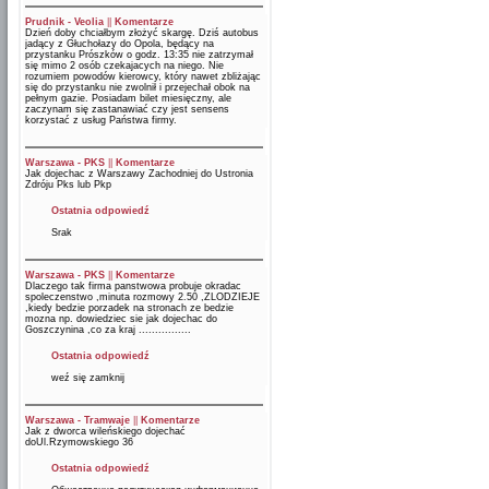
Prudnik - Veolia
||
Komentarze
Dzień doby chciałbym złożyć skargę. Dziś autobus
jadący z Głuchołazy do Opola, będący na
przystanku Prószków o godz. 13:35 nie zatrzymał
się mimo 2 osób czekajacych na niego. Nie
rozumiem powodów kierowcy, który nawet zbliżając
się do przystanku nie zwolnił i przejechał obok na
pełnym gazie. Posiadam bilet miesięczny, ale
zaczynam się zastanawiać czy jest sensens
korzystać z usług Państwa firmy.
Warszawa - PKS
||
Komentarze
Jak dojechac z Warszawy Zachodniej do Ustronia
Zdróju Pks lub Pkp
Ostatnia odpowiedź
Srak
Warszawa - PKS
||
Komentarze
Dlaczego tak firma panstwowa probuje okradac
spoleczenstwo ,minuta rozmowy 2.50 ,ZLODZIEJE
,kiedy bedzie porzadek na stronach ze bedzie
mozna np. dowiedziec sie jak dojechac do
Goszczynina ,co za kraj ................
Ostatnia odpowiedź
weź się zamknij
Warszawa - Tramwaje
||
Komentarze
Jak z dworca wileńskiego dojechać
doUl.Rzymowskiego 36
Ostatnia odpowiedź