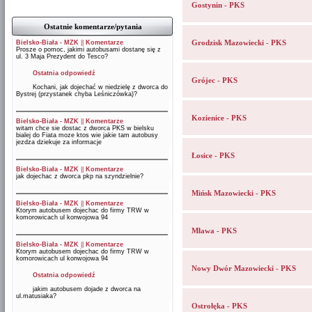
Gostynin - PKS
Ostatnie komentarze/pytania
Grodzisk Mazowiecki - PKS
Bielsko-Biała - MZK
||
Komentarze
Prosze o pomoc, jakimi autobusami dostanę się z
ul. 3 Maja Prezydent do Tesco?
Ostatnia odpowiedź
Grójec - PKS
Kochani, jak dojechać w niedzielę z dworca do
Bystrej (przystanek chyba Leśniczówka)?
Kozienice - PKS
Bielsko-Biała - MZK
||
Komentarze
witam chce sie dostac z dworca PKS w bielsku
bialej do Fiata moze ktos wie jakie tam autobusy
jezdza dziekuje za informacje
Łosice - PKS
Bielsko-Biała - MZK
||
Komentarze
jak dojechac z dworca pkp na szyndzielnie?
Mińsk Mazowiecki - PKS
Bielsko-Biała - MZK
||
Komentarze
Ktorym autobusem dojechac do firmy TRW w
komorowicach ul konwojowa 94
Mława - PKS
Bielsko-Biała - MZK
||
Komentarze
Ktorym autobusem dojechac do firmy TRW w
komorowicach ul konwojowa 94
Nowy Dwór Mazowiecki - PKS
Ostatnia odpowiedź
jakim autobusem dojade z dworca na
ul.matusiaka?
Ostrołęka - PKS