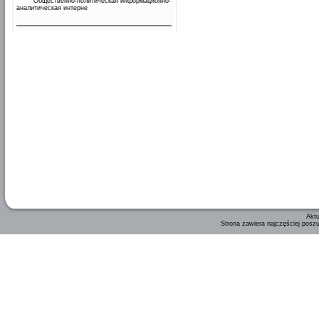
Общественно-политическая информационно-
аналитическая интерне
Aktu
Strona zawiera najczęściej posz