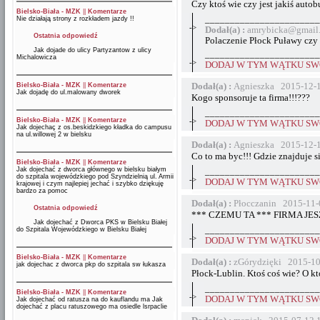
Czy ktoś wie czy jest jakiś autob
Bielsko-Biała - MZK
||
Komentarze
_______________________
Nie działają strony z rozkładem jazdy !!
->
Dodał(a) :
amrybicka@gmail
Ostatnia odpowiedź
Polaczenie Płock Puławy czy 
Jak dojade do ulicy Partyzantow z ulicy
_______________________
Michalowicza
->
DODAJ W TYM WĄTKU SWÓ
Dodał(a) :
Agnieszka 2015-12-1
Bielsko-Biała - MZK
||
Komentarze
Jak dojadę do ul.malowany dworek
Kogo sponsoruje ta firma!!!???
_______________________
Bielsko-Biała - MZK
||
Komentarze
->
DODAJ W TYM WĄTKU SWÓ
Jak dojechaç z os.beskidzkiego kładka do campusu
na ul.willowej 2 w bielsku
Dodał(a) :
Agnieszka 2015-12-1
Co to ma byc!!! Gdzie znajduje si
Bielsko-Biała - MZK
||
Komentarze
Jak dojechać z dworca głównego w bielsku białym
_______________________
do szpitala wojewódzkiego pod Szyndzielnią ul. Armii
->
DODAJ W TYM WĄTKU SWÓ
krajowej i czym najlepiej jechać i szybko dziękuję
bardzo za pomoc
Dodał(a) :
Płocczanin 2015-11-
Ostatnia odpowiedź
*** CZEMU TA *** FIRMA JESZ
Jak dojechać z Dworca PKS w Bielsku Białej
_______________________
do Szpitala Wojewódzkiego w Bielsku Białej
->
DODAJ W TYM WĄTKU SWÓ
Bielsko-Biała - MZK
||
Komentarze
Dodał(a) :
zGórydzięki 2015-10
jak dojechac z dworca pkp do szpitala sw łukasza
Płock-Lublin. Ktoś coś wie? O kt
_______________________
Bielsko-Biała - MZK
||
Komentarze
->
DODAJ W TYM WĄTKU SWÓ
Jak dojechać od ratusza na do kauflandu ma Jak
dojechać z placu ratuszowego ma osiedle lsrpaclie