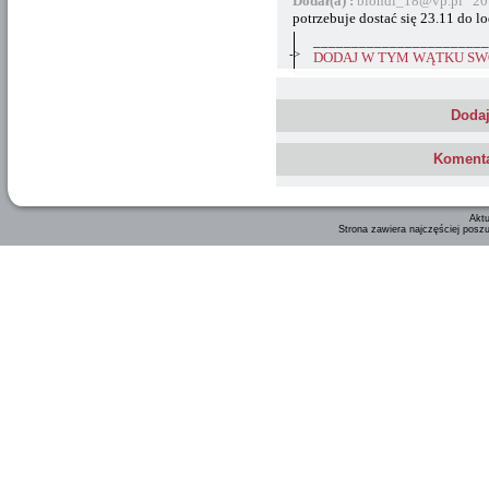
Dodał(a) :
blondi_18@vp.pl 20
potrzebuje dostać się 23.11 do lo
_______________________
->
DODAJ W TYM WĄTKU SWÓ
Dodaj
Komenta
Aktu
Strona zawiera najczęściej posz