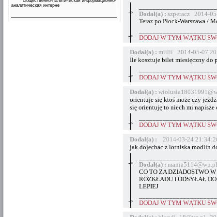
Общественно-политическая информационно-
аналитическая интерне
_______________________
->
Dodał(a) :
szperacz 2014-05
Teraz po Płock-Warszawa / Mo
_______________________
->
DODAJ W TYM WĄTKU SWÓ
Dodał(a) :
miilii 2014-05-07 20
Ile kosztuje bilet miesięczny do
_______________________
->
DODAJ W TYM WĄTKU SWÓ
Dodał(a) :
wiolusia18031991@w
orientuje się ktoś może czy jeżd
się orientuję to niech mi napisze
_______________________
->
DODAJ W TYM WĄTKU SWÓ
Dodał(a) :
2014-03-24 21:34:2
jak dojechac z lotniska modlin d
_______________________
->
Dodał(a) :
mania5114@wp.pl
CO TO ZA DZIADOSTWO W
ROZKŁADU I ODSYŁAŁ DO 
LEPIEJ
_______________________
->
DODAJ W TYM WĄTKU SWÓ