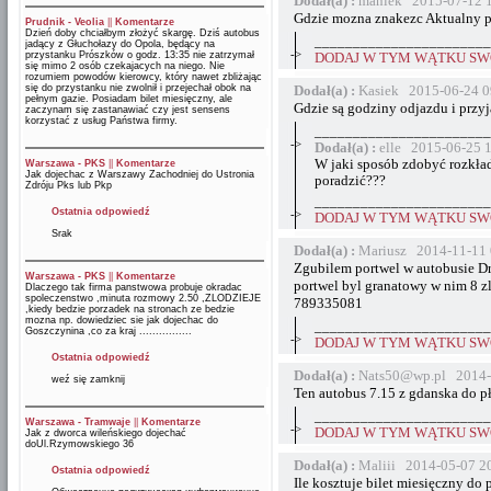
Dodał(a) :
maniek 2015-07-12 
Gdzie mozna znakezc Aktualny p
Prudnik - Veolia
||
Komentarze
Dzień doby chciałbym złożyć skargę. Dziś autobus
_______________________
jadący z Głuchołazy do Opola, będący na
->
przystanku Prószków o godz. 13:35 nie zatrzymał
DODAJ W TYM WĄTKU SWÓ
się mimo 2 osób czekajacych na niego. Nie
rozumiem powodów kierowcy, który nawet zbliżając
się do przystanku nie zwolnił i przejechał obok na
Dodał(a) :
Kasiek 2015-06-24 0
pełnym gazie. Posiadam bilet miesięczny, ale
Gdzie są godziny odjazdu i przyja
zaczynam się zastanawiać czy jest sensens
korzystać z usług Państwa firmy.
_______________________
->
Dodał(a) :
elle 2015-06-25 
W jaki sposób zdobyć rozkła
Warszawa - PKS
||
Komentarze
Jak dojechac z Warszawy Zachodniej do Ustronia
poradzić???
Zdróju Pks lub Pkp
_______________________
Ostatnia odpowiedź
->
DODAJ W TYM WĄTKU SWÓ
Srak
Dodał(a) :
Mariusz 2014-11-11 
Zgubilem portwel w autobusie Dr
Warszawa - PKS
||
Komentarze
portwel byl granatowy w nim 8 zl
Dlaczego tak firma panstwowa probuje okradac
spoleczenstwo ,minuta rozmowy 2.50 ,ZLODZIEJE
789335081
,kiedy bedzie porzadek na stronach ze bedzie
mozna np. dowiedziec sie jak dojechac do
_______________________
Goszczynina ,co za kraj ................
->
DODAJ W TYM WĄTKU SWÓ
Ostatnia odpowiedź
Dodał(a) :
Nats50@wp.pl 2014-
weź się zamknij
Ten autobus 7.15 z gdanska do p
_______________________
Warszawa - Tramwaje
||
Komentarze
->
DODAJ W TYM WĄTKU SWÓ
Jak z dworca wileńskiego dojechać
doUl.Rzymowskiego 36
Dodał(a) :
Maliii 2014-05-07 2
Ostatnia odpowiedź
Ile kosztuje bilet miesięczny do