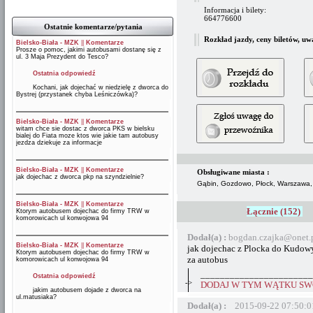
Informacja i bilety:
664776600
Ostatnie komentarze/pytania
Rozkład jazdy, ceny biletów, uw
Bielsko-Biała - MZK
||
Komentarze
Prosze o pomoc, jakimi autobusami dostanę się z
ul. 3 Maja Prezydent do Tesco?
Ostatnia odpowiedź
Kochani, jak dojechać w niedzielę z dworca do
Bystrej (przystanek chyba Leśniczówka)?
Bielsko-Biała - MZK
||
Komentarze
witam chce sie dostac z dworca PKS w bielsku
bialej do Fiata moze ktos wie jakie tam autobusy
jezdza dziekuje za informacje
Bielsko-Biała - MZK
||
Komentarze
Obsługiwane miasta :
jak dojechac z dworca pkp na szyndzielnie?
Gąbin, Gozdowo, Płock, Warszawa
Bielsko-Biała - MZK
||
Komentarze
Łącznie (152)
Ktorym autobusem dojechac do firmy TRW w
komorowicach ul konwojowa 94
Dodał(a) :
bogdan.czajka@onet.
Bielsko-Biała - MZK
||
Komentarze
jak dojechac z Plocka do Kudowy
Ktorym autobusem dojechac do firmy TRW w
za autobus
komorowicach ul konwojowa 94
_______________________
Ostatnia odpowiedź
->
DODAJ W TYM WĄTKU SWÓ
jakim autobusem dojade z dworca na
ul.matusiaka?
Dodał(a) :
2015-09-22 07:50:0