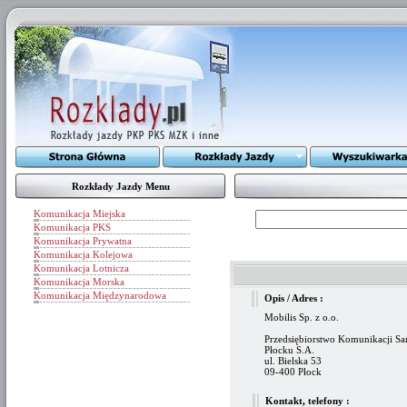
Rozkłady Jazdy Menu
Komunikacja Miejska
Komunikacja PKS
Komunikacja Prywatna
Komunikacja Kolejowa
Komunikacja Lotnicza
Komunikacja Morska
Komunikacja Międzynarodowa
Opis / Adres :
Mobilis Sp. z o.o.
Przedsiębiorstwo Komunikacji 
Płocku S.A.
ul. Bielska 53
09-400 Płock
Kontakt, telefony :