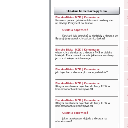
Ostatnie komentarze/pytania
Bielsko-Biała - MZK
||
Komentarze
Prosze o pomoc, jakimi autobusami dostanę się z
ul. 3 Maja Prezydent do Tesco?
Ostatnia odpowiedź
Kochani, jak dojechać w niedzielę z dworca do
Bystrej (przystanek chyba Leśniczówka)?
Bielsko-Biała - MZK
||
Komentarze
witam chce sie dostac z dworca PKS w bielsku
bialej do Fiata moze ktos wie jakie tam autobusy
jezdza dziekuje za informacje
Bielsko-Biała - MZK
||
Komentarze
jak dojechac z dworca pkp na szyndzielnie?
Bielsko-Biała - MZK
||
Komentarze
Ktorym autobusem dojechac do firmy TRW w
komorowicach ul konwojowa 94
Bielsko-Biała - MZK
||
Komentarze
Ktorym autobusem dojechac do firmy TRW w
komorowicach ul konwojowa 94
Ostatnia odpowiedź
jakim autobusem dojade z dworca na
ul.matusiaka?