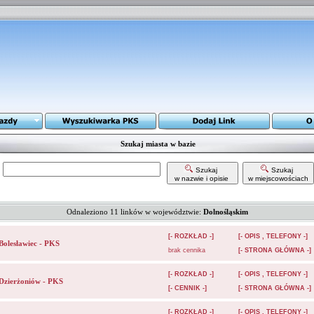
Szukaj miasta w bazie
Szukaj
Szukaj
w nazwie i opisie
w miejscowościach
Odnaleziono 11 linków w województwie:
Dolnośląskim
[- ROZKŁAD -]
[- OPIS , TELEFONY -]
Bolesławiec - PKS
brak cennika
[- STRONA GŁÓWNA -]
[- ROZKŁAD -]
[- OPIS , TELEFONY -]
Dzierżoniów - PKS
[- CENNIK -]
[- STRONA GŁÓWNA -]
[- ROZKŁAD -]
[- OPIS , TELEFONY -]