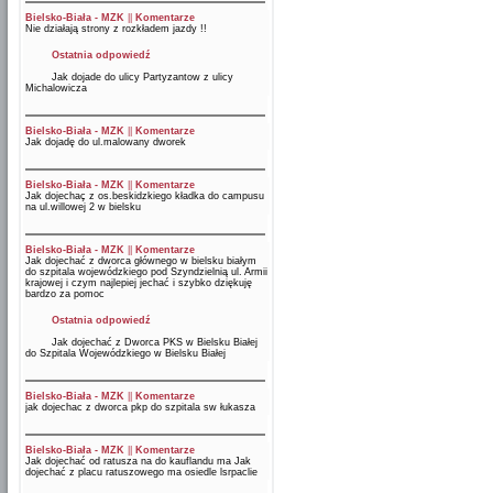
Bielsko-Biała - MZK
||
Komentarze
Nie działają strony z rozkładem jazdy !!
Ostatnia odpowiedź
Jak dojade do ulicy Partyzantow z ulicy
Michalowicza
Bielsko-Biała - MZK
||
Komentarze
Jak dojadę do ul.malowany dworek
Bielsko-Biała - MZK
||
Komentarze
Jak dojechaç z os.beskidzkiego kładka do campusu
na ul.willowej 2 w bielsku
Bielsko-Biała - MZK
||
Komentarze
Jak dojechać z dworca głównego w bielsku białym
do szpitala wojewódzkiego pod Szyndzielnią ul. Armii
krajowej i czym najlepiej jechać i szybko dziękuję
bardzo za pomoc
Ostatnia odpowiedź
Jak dojechać z Dworca PKS w Bielsku Białej
do Szpitala Wojewódzkiego w Bielsku Białej
Bielsko-Biała - MZK
||
Komentarze
jak dojechac z dworca pkp do szpitala sw łukasza
Bielsko-Biała - MZK
||
Komentarze
Jak dojechać od ratusza na do kauflandu ma Jak
dojechać z placu ratuszowego ma osiedle lsrpaclie