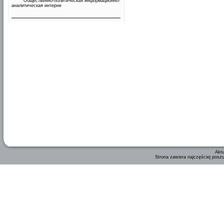
Общественно-политическая информационно-
аналитическая интерне
Aktu
Strona zawiera najczęściej posz