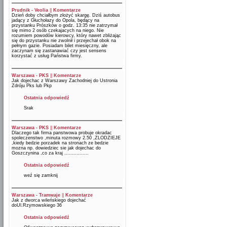
Prudnik - Veolia
||
Komentarze
Dzień doby chciałbym złożyć skargę. Dziś autobus
jadący z Głuchołazy do Opola, będący na
przystanku Prószków o godz. 13:35 nie zatrzymał
się mimo 2 osób czekajacych na niego. Nie
rozumiem powodów kierowcy, który nawet zbliżając
się do przystanku nie zwolnił i przejechał obok na
pełnym gazie. Posiadam bilet miesięczny, ale
zaczynam się zastanawiać czy jest sensens
korzystać z usług Państwa firmy.
Warszawa - PKS
||
Komentarze
Jak dojechac z Warszawy Zachodniej do Ustronia
Zdróju Pks lub Pkp
Ostatnia odpowiedź
Srak
Warszawa - PKS
||
Komentarze
Dlaczego tak firma panstwowa probuje okradac
spoleczenstwo ,minuta rozmowy 2.50 ,ZLODZIEJE
,kiedy bedzie porzadek na stronach ze bedzie
mozna np. dowiedziec sie jak dojechac do
Goszczynina ,co za kraj ................
Ostatnia odpowiedź
weź się zamknij
Warszawa - Tramwaje
||
Komentarze
Jak z dworca wileńskiego dojechać
doUl.Rzymowskiego 36
Ostatnia odpowiedź