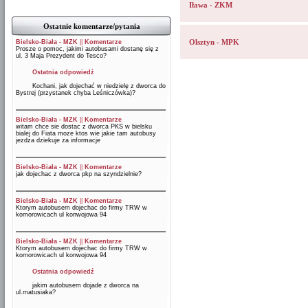
Iława - ZKM
Ostatnie komentarze/pytania
Olsztyn - MPK
Bielsko-Biała - MZK
||
Komentarze
Prosze o pomoc, jakimi autobusami dostanę się z
ul. 3 Maja Prezydent do Tesco?
Ostatnia odpowiedź
Kochani, jak dojechać w niedzielę z dworca do
Bystrej (przystanek chyba Leśniczówka)?
Bielsko-Biała - MZK
||
Komentarze
witam chce sie dostac z dworca PKS w bielsku
bialej do Fiata moze ktos wie jakie tam autobusy
jezdza dziekuje za informacje
Bielsko-Biała - MZK
||
Komentarze
jak dojechac z dworca pkp na szyndzielnie?
Bielsko-Biała - MZK
||
Komentarze
Ktorym autobusem dojechac do firmy TRW w
komorowicach ul konwojowa 94
Bielsko-Biała - MZK
||
Komentarze
Ktorym autobusem dojechac do firmy TRW w
komorowicach ul konwojowa 94
Ostatnia odpowiedź
jakim autobusem dojade z dworca na
ul.matusiaka?