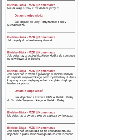
Bielsko-Biała - MZK
||
Komentarze
Nie działają strony z rozkładem jazdy !!
Ostatnia odpowiedź
Jak dojade do ulicy Partyzantow z ulicy
Michalowicza
Bielsko-Biała - MZK
||
Komentarze
Jak dojadę do ul.malowany dworek
Bielsko-Biała - MZK
||
Komentarze
Jak dojechaç z os.beskidzkiego kładka do campusu
na ul.willowej 2 w bielsku
Bielsko-Biała - MZK
||
Komentarze
Jak dojechać z dworca głównego w bielsku białym
do szpitala wojewódzkiego pod Szyndzielnią ul. Armii
krajowej i czym najlepiej jechać i szybko dziękuję
bardzo za pomoc
Ostatnia odpowiedź
Jak dojechać z Dworca PKS w Bielsku Białej
do Szpitala Wojewódzkiego w Bielsku Białej
Bielsko-Biała - MZK
||
Komentarze
jak dojechac z dworca pkp do szpitala sw łukasza
Bielsko-Biała - MZK
||
Komentarze
Jak dojechać od ratusza na do kauflandu ma Jak
dojechać z placu ratuszowego ma osiedle lsrpaclie