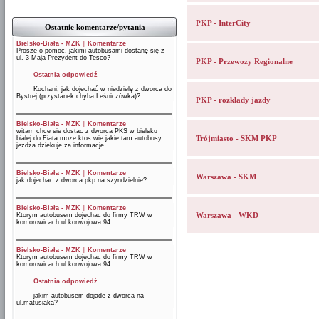
PKP - InterCity
Ostatnie komentarze/pytania
Bielsko-Biała - MZK
||
Komentarze
Prosze o pomoc, jakimi autobusami dostanę się z
ul. 3 Maja Prezydent do Tesco?
PKP - Przewozy Regionalne
Ostatnia odpowiedź
Kochani, jak dojechać w niedzielę z dworca do
Bystrej (przystanek chyba Leśniczówka)?
PKP - rozkłady jazdy
Bielsko-Biała - MZK
||
Komentarze
witam chce sie dostac z dworca PKS w bielsku
Trójmiasto - SKM PKP
bialej do Fiata moze ktos wie jakie tam autobusy
jezdza dziekuje za informacje
Bielsko-Biała - MZK
||
Komentarze
Warszawa - SKM
jak dojechac z dworca pkp na szyndzielnie?
Bielsko-Biała - MZK
||
Komentarze
Warszawa - WKD
Ktorym autobusem dojechac do firmy TRW w
komorowicach ul konwojowa 94
Bielsko-Biała - MZK
||
Komentarze
Ktorym autobusem dojechac do firmy TRW w
komorowicach ul konwojowa 94
Ostatnia odpowiedź
jakim autobusem dojade z dworca na
ul.matusiaka?