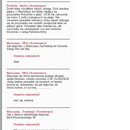
Prudnik - Veolia
||
Komentarze
Dzień doby chciałbym złożyć skargę. Dziś autobus
jadący z Głuchołazy do Opola, będący na
przystanku Prószków o godz. 13:35 nie zatrzymał
się mimo 2 osób czekajacych na niego. Nie
rozumiem powodów kierowcy, który nawet zbliżając
się do przystanku nie zwolnił i przejechał obok na
pełnym gazie. Posiadam bilet miesięczny, ale
zaczynam się zastanawiać czy jest sensens
korzystać z usług Państwa firmy.
Warszawa - PKS
||
Komentarze
Jak dojechac z Warszawy Zachodniej do Ustronia
Zdróju Pks lub Pkp
Ostatnia odpowiedź
Srak
Warszawa - PKS
||
Komentarze
Dlaczego tak firma panstwowa probuje okradac
spoleczenstwo ,minuta rozmowy 2.50 ,ZLODZIEJE
,kiedy bedzie porzadek na stronach ze bedzie
mozna np. dowiedziec sie jak dojechac do
Goszczynina ,co za kraj ................
Ostatnia odpowiedź
weź się zamknij
Warszawa - Tramwaje
||
Komentarze
Jak z dworca wileńskiego dojechać
doUl.Rzymowskiego 36
Ostatnia odpowiedź