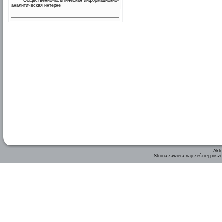
Общественно-политическая информационно-
аналитическая интерне
Aktu
Strona zawiera najczęściej posz