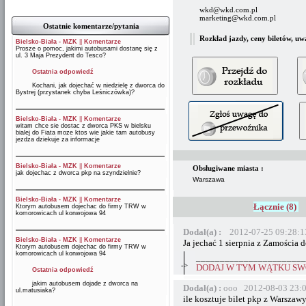
wkd@wkd.com.pl
marketing@wkd.com.pl
Ostatnie komentarze/pytania
Rozkład jazdy, ceny biletów, uw
Bielsko-Biała - MZK
||
Komentarze
Prosze o pomoc, jakimi autobusami dostanę się z
ul. 3 Maja Prezydent do Tesco?
Ostatnia odpowiedź
Kochani, jak dojechać w niedzielę z dworca do
Bystrej (przystanek chyba Leśniczówka)?
Bielsko-Biała - MZK
||
Komentarze
witam chce sie dostac z dworca PKS w bielsku
bialej do Fiata moze ktos wie jakie tam autobusy
jezdza dziekuje za informacje
Bielsko-Biała - MZK
||
Komentarze
Obsługiwane miasta :
jak dojechac z dworca pkp na szyndzielnie?
Warszawa
Bielsko-Biała - MZK
||
Komentarze
Łącznie (8)
Ktorym autobusem dojechac do firmy TRW w
komorowicach ul konwojowa 94
Dodał(a) :
2012-07-25 09:28:1
Bielsko-Biała - MZK
||
Komentarze
Ja jechać 1 sierpnia z Zamościa 
Ktorym autobusem dojechac do firmy TRW w
komorowicach ul konwojowa 94
_______________________
->
DODAJ W TYM WĄTKU SWÓ
Ostatnia odpowiedź
jakim autobusem dojade z dworca na
Dodał(a) :
ooo 2012-08-03 23:
ul.matusiaka?
ile kosztuje bilet pkp z Warszaw