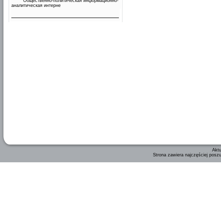
Общественно-политическая информационно-
аналитическая интерне
Aktu
Strona zawiera najczęściej posz