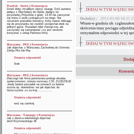
_______________________
Prudnik - Veolia
||
Komentarze
->
Dzień doby chciałbym złożyć skargę. Dziś autobus
DODAJ W TYM WĄTKU SWÓ
jadący z Głuchołazy do Opola, będący na
przystanku Prószków o godz. 13:35 nie zatrzymał
Dodał(a) :
2011-01-06 18:21:2
się mimo 2 osób czekajacych na niego. Nie
rozumiem powodów kierowcy, który nawet zbliżając
Witam-w grudniu ub. r.zgłaszałe
się do przystanku nie zwolnił i przejechał obok na
pełnym gazie. Posiadam bilet miesięczny, ale
skrócenia trasy pociągu odjeżdża
zaczynam się zastanawiać czy jest sensens
otrzymałem odpowiedzi w tej spr
korzystać z usług Państwa firmy.
_______________________
->
DODAJ W TYM WĄTKU SWÓ
Warszawa - PKS
||
Komentarze
Jak dojechac z Warszawy Zachodniej do Ustronia
Zdróju Pks lub Pkp
Ostatnia odpowiedź
Dodaj
Srak
Komenta
Warszawa - PKS
||
Komentarze
Dlaczego tak firma panstwowa probuje okradac
spoleczenstwo ,minuta rozmowy 2.50 ,ZLODZIEJE
,kiedy bedzie porzadek na stronach ze bedzie
mozna np. dowiedziec sie jak dojechac do
Goszczynina ,co za kraj ................
Ostatnia odpowiedź
weź się zamknij
Warszawa - Tramwaje
||
Komentarze
Jak z dworca wileńskiego dojechać
doUl.Rzymowskiego 36
Ostatnia odpowiedź