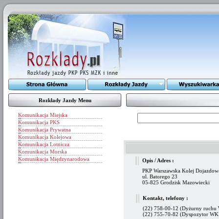
Rozkłady Jazdy Menu
Komunikacja Miejska
Komunikacja PKS
Komunikacja Prywatna
Komunikacja Kolejowa
Komunikacja Lotnicza
Komunikacja Morska
Komunikacja Międzynarodowa
Opis / Adres :
PKP Warszawska Kolej Dojazdowa
ul. Batorego 23
05-825 Grodzisk Mazowiecki
Kontakt, telefony :
(22) 758-00-12 (Dyżurny ruch
(22) 755-70-82 (Dyspozytor W