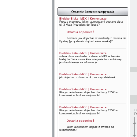
Ostatnie komentarze/pytania
Bielsko-Biała - MZK
||
Komentarze
Prosze o pomoc, jakimi autobusami dostanę się z
ul. 3 Maja Prezydent do Tesco?
Ostatnia odpowiedź
Kochani, jak dojechać w niedzielę z dworca do
Bystrej (przystanek chyba Leśniczówka)?
Bielsko-Biała - MZK
||
Komentarze
witam chce sie dostac z dworca PKS w bielsku
bialej do Fiata moze ktos wie jakie tam autobusy
jezdza dziekuje za informacje
Bielsko-Biała - MZK
||
Komentarze
jak dojechac z dworca pkp na szyndzielnie?
Bielsko-Biała - MZK
||
Komentarze
Ktorym autobusem dojechac do firmy TRW w
komorowicach ul konwojowa 94
Bielsko-Biała - MZK
||
Komentarze
D
Ktorym autobusem dojechac do firmy TRW w
komorowicach ul konwojowa 94
D
Ostatnia odpowiedź
->
jakim autobusem dojade z dworca na
ul.matusiaka?
->