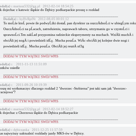
odał(a) :
mariusz532@gg.pl 2012-02-14 18:54:25
ak dojechac z katowic śląskie do Dębicy podkarpackie proszę o rozkład
_______________________________________________________________
Dodał(a) :
hyHvRptNt 2012-08-05 00:01:12
To moĹźe ktoĹ powie ile podwyĹźki dostaĹ pan dyrektor za oszczÄdnoĹci w ubiegĹym rok
OszczÄdnoĹci na pĹacach, zatrnduieniu, naprawach taboru, utrzymaniu go w czystoĹci i
sprawnoĹci.Ten zakĹad przypomina radzieckie eksperymenty na muchach. WziÄli muchÄ i
obciÄli jej nogÄ i powiedzieli idĹş . Mucha poszĹa. WiÄc obciÄli jej kolejne dwie nogi i
powiedzieli idĹş . Mucha poszĹa. ObciÄli jej resztÄ nf3g
_______________________________________________________________
DODAJ W TYM WĄTKU SWÓJ WPIS
odał(a) :
2011-11-13 11:51:09
ustków osiedle
_______________________________________________________________
DODAJ W TYM WĄTKU SWÓJ WPIS
odał(a) :
2011-09-26 10:19:39
roszę mi wytłumaczyc dlaczego rozkład 2 "dworzec -Stobierna" jest taki sam jak "dworzec-
raciejowa"?
_______________________________________________________________
DODAJ W TYM WĄTKU SWÓJ WPIS
odał(a) :
mariusz532@gg.pl 2012-02-14 18:52:27
ak dojechac z Chorzowa śląskie do Dębica podkarpackie
_______________________________________________________________
DODAJ W TYM WĄTKU SWÓJ WPIS
odał(a) :
dębiczanka 2011-12-25 11:57:59
zas najwyższy uaktualnić rozkłady jazdy MKS-ów w Dębicy.