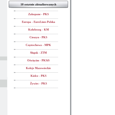
10 ostatnio aktualizowanych
Zakopane - PKS
Europa - EuroLines Polska
Kołobrzeg - KM
Cieszyn - PKS
Częstochowa - MPK
Słupsk - ZTM
Oświęcim - PKSiS
Koleje Mazowieckie
Kielce - PKS
Żywiec - PKS