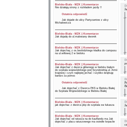
Bielsko-Biała - MZK
||
Komentarze
D
Nie działają strony z rozkładem jazdy !!
J
Ostatnia odpowiedź
->
Jak dojade do ulicy Partyzantow z ulicy
Michalowicza
Bielsko-Biała - MZK
||
Komentarze
Jak dojadę do ul.malowany dworek
Bielsko-Biała - MZK
||
Komentarze
Jak dojechaç z os.beskidzkiego kładka do campusu
->
na ul.willowej 2 w bielsku
D
p
Bielsko-Biała - MZK
||
Komentarze
Jak dojechać z dworca głównego w bielsku białym
do szpitala wojewódzkiego pod Szyndzielnią ul. Armii
->
krajowej i czym najlepiej jechać i szybko dziękuję
bardzo za pomoc
D
P
Ostatnia odpowiedź
B
Jak dojechać z Dworca PKS w Bielsku Białej
do Szpitala Wojewódzkiego w Bielsku Białej
->
D
Bielsko-Biała - MZK
||
Komentarze
jak dojechac z dworca pkp do szpitala sw łukasza
J
->
Bielsko-Biała - MZK
||
Komentarze
Jak dojechać od ratusza na do kauflandu ma Jak
D
dojechać z placu ratuszowego ma osiedle lsrpaclie
c