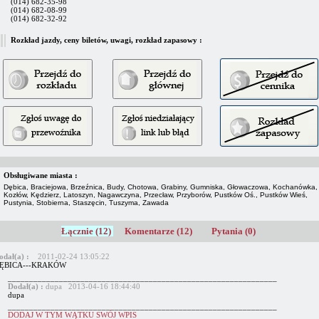
(014) 682-35-98
(014) 682-08-99
(014) 682-32-92
Rozkład jazdy, ceny biletów, uwagi, rozkład zapasowy :
Obsługiwane miasta :
Dębica, Braciejowa, Brzeźnica, Budy, Chotowa, Grabiny, Gumniska, Głowaczowa, Kochanówka,
Kozłów, Kędzierz, Latoszyn, Nagawczyna, Przecław, Przyborów, Pustków Oś., Pustków Wieś,
Pustynia, Stobierna, Staszęcin, Tuszyma, Zawada
Łącznie (12)
Komentarze (12)
Pytania (0)
odał(a) :
2011-02-24 13:05:22
ĘBICA---KRAKÓW
_______________________________________________________________
Dodał(a) :
dupa 2013-04-16 18:44:40
dupa
_______________________________________________________________
DODAJ W TYM WĄTKU SWÓJ WPIS