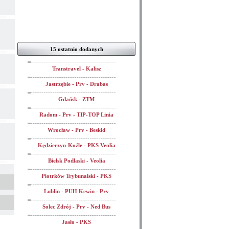
15 ostatnio dodanych
Transtravel - Kalisz
Jastrzębie - Prv - Drabas
Gdańsk - ZTM
Radom - Prv - TIP-TOP Linia
Wrocław - Prv - Beskid
Kędzierzyn-Koźle - PKS Veolia
Bielsk Podlaski - Veolia
Piotrków Trybunalski - PKS
Lublin - PUH Kewin - Prv
Solec Zdrój - Prv - Ned Bus
Jasło - PKS