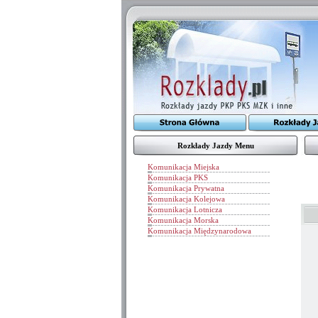
Rozkłady Jazdy Menu
Komunikacja Miejska
Komunikacja PKS
Komunikacja Prywatna
Komunikacja Kolejowa
Komunikacja Lotnicza
Komunikacja Morska
Komunikacja Międzynarodowa