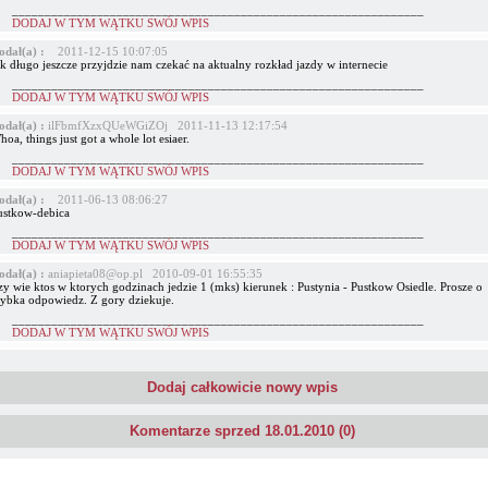
_______________________________________________________________
DODAJ W TYM WĄTKU SWÓJ WPIS
odał(a) :
2011-12-15 10:07:05
k długo jeszcze przyjdzie nam czekać na aktualny rozkład jazdy w internecie
_______________________________________________________________
DODAJ W TYM WĄTKU SWÓJ WPIS
odał(a) :
ilFbmfXzxQUeWGiZOj 2011-11-13 12:17:54
oa, things just got a whole lot esiaer.
_______________________________________________________________
DODAJ W TYM WĄTKU SWÓJ WPIS
odał(a) :
2011-06-13 08:06:27
ustkow-debica
_______________________________________________________________
DODAJ W TYM WĄTKU SWÓJ WPIS
odał(a) :
aniapieta08@op.pl 2010-09-01 16:55:35
zy wie ktos w ktorych godzinach jedzie 1 (mks) kierunek : Pustynia - Pustkow Osiedle. Prosze o
zybka odpowiedz. Z gory dziekuje.
_______________________________________________________________
DODAJ W TYM WĄTKU SWÓJ WPIS
Dodaj całkowicie nowy wpis
Komentarze sprzed 18.01.2010 (0)