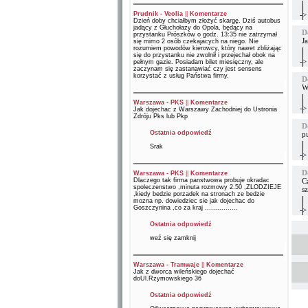
Prudnik - Veolia
||
Komentarze
->
Dzień doby chciałbym złożyć skargę. Dziś autobus
jadący z Głuchołazy do Opola, będący na
D
przystanku Prószków o godz. 13:35 nie zatrzymał
Ja
się mimo 2 osób czekajacych na niego. Nie
rozumiem powodów kierowcy, który nawet zbliżając
się do przystanku nie zwolnił i przejechał obok na
->
pełnym gazie. Posiadam bilet miesięczny, ale
zaczynam się zastanawiać czy jest sensens
korzystać z usług Państwa firmy.
D
Wh
Warszawa - PKS
||
Komentarze
->
Jak dojechac z Warszawy Zachodniej do Ustronia
Zdróju Pks lub Pkp
D
Ostatnia odpowiedź
p
Srak
->
D
Warszawa - PKS
||
Komentarze
Dlaczego tak firma panstwowa probuje okradac
C
spoleczenstwo ,minuta rozmowy 2.50 ,ZLODZIEJE
s
,kiedy bedzie porzadek na stronach ze bedzie
mozna np. dowiedziec sie jak dojechac do
Goszczynina ,co za kraj ................
->
Ostatnia odpowiedź
weź się zamknij
Warszawa - Tramwaje
||
Komentarze
Jak z dworca wileńskiego dojechać
doUl.Rzymowskiego 36
Ostatnia odpowiedź