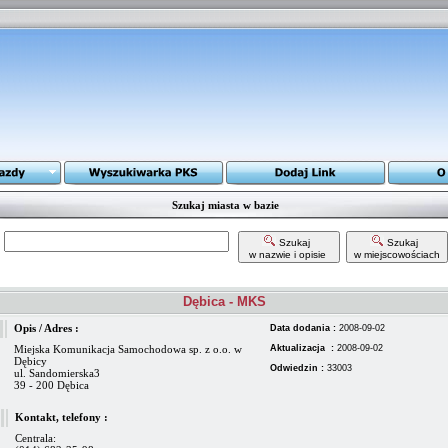
Szukaj miasta w bazie
Szukaj
Szukaj
w nazwie i opisie
w miejscowościach
Dębica - MKS
Opis / Adres :
Data dodania :
2008-09-02
Miejska Komunikacja Samochodowa sp. z o.o. w
Aktualizacja :
2008-09-02
Dębicy
Odwiedzin :
33003
ul. Sandomierska3
39 - 200 Dębica
Kontakt, telefony :
Centrala: