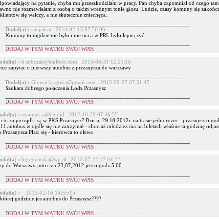
dpowiadający na pytanie, chyba mu przeszkodziłam w pracy. Pan chyba zapomniał od czego tam 
awno nie rozmawiałam z osobą o takim wrednym tonie głosu. Ludzie, czasy komuny się zakońc
klientów się walczy, a nie skutecznie zniechęca.
_______________________________________________________________
Dodał(a) :
socjalista 2014-02-15 07:56:06
Komuny to nigdzie nie było i nie ma a w PRL było lepiej żyć.
_______________________________________________________________
DODAJ W TYM WĄTKU SWÓJ WPIS
odał(a) :
b.sobczak@emlbox.com 2013-03-31 12:21:16
hce zapytac o pierwszy autobus z przasnysza do warszawy
_______________________________________________________________
Dodał(a) :
Glowacka.gosia@gmail.com 2013-09-27 07:51:45
Szukam dobrego połaczenia Lodz Przasnysz
_______________________________________________________________
DODAJ W TYM WĄTKU SWÓJ WPIS
odał(a) :
ewamarj-c@tlen.pl 2012-10-29 07:46:55
 to za porządki są w PKS Przasnysz? Dzisiaj 29.10.2012r. na trasie jednorożec - przasnysz o god
11 autobus w ogóle się nie zatrzymał - chociaż młodzież ma na biletach właśnie ta godzinę odja
 Przasnysza.Płaci się - kierowca to olewa
_______________________________________________________________
DODAJ W TYM WĄTKU SWÓJ WPIS
odał(a) :
bgredzinska@wp.pl 2012-07-22 17:04:22
zy do Warszawy jutro tzn.23,07,2012 jest o godz.5,00
_______________________________________________________________
DODAJ W TYM WĄTKU SWÓJ WPIS
odał(a) :
2012-02-16 14:55:15
której godzinie jes autobus do Przasnysz????
_______________________________________________________________
DODAJ W TYM WĄTKU SWÓJ WPIS