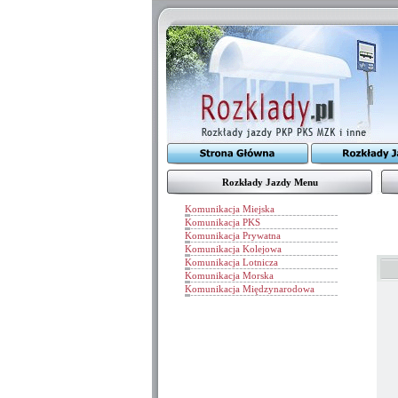
Rozkłady Jazdy Menu
Komunikacja Miejska
Komunikacja PKS
Komunikacja Prywatna
Komunikacja Kolejowa
Komunikacja Lotnicza
Komunikacja Morska
Komunikacja Międzynarodowa