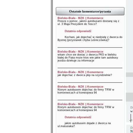
Ostatnie komentarze/pytania
Bielsko-Biała - MZK
||
Komentarze
Prosze o pomoc, jakimi autobusami dostanę się z
ul. 3 Maja Prezydent do Tesco?
Ostatnia odpowiedź
Kochani, jak dojechać w niedzielę z dworca do
Bystrej (przystanek chyba Leśniczówka)?
Bielsko-Biała - MZK
||
Komentarze
witam chce sie dostac z dworca PKS w bielsku
bialej do Fiata moze ktos wie jakie tam autobusy
jezdza dziekuje za informacje
Bielsko-Biała - MZK
||
Komentarze
jak dojechac z dworca pkp na szyndzielnie?
Bielsko-Biała - MZK
||
Komentarze
Ktorym autobusem dojechac do firmy TRW w
komorowicach ul konwojowa 94
Bielsko-Biała - MZK
||
Komentarze
Ktorym autobusem dojechac do firmy TRW w
D
komorowicach ul konwojowa 94
w
Ostatnia odpowiedź
->
jakim autobusem dojade z dworca na
ul.matusiaka?
D
N