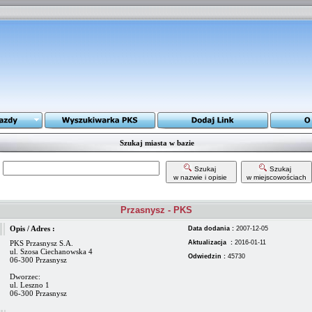
Szukaj miasta w bazie
Szukaj
Szukaj
w nazwie i opisie
w miejscowościach
Przasnysz - PKS
Opis / Adres :
Data dodania :
2007-12-05
PKS Przasnysz S.A.
Aktualizacja :
2016-01-11
ul. Szosa Ciechanowska 4
Odwiedzin :
45730
06-300 Przasnysz
Dworzec:
ul. Leszno 1
06-300 Przasnysz