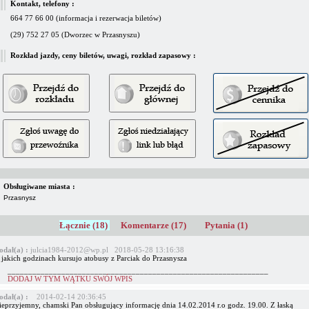
Kontakt, telefony :
664 77 66 00 (informacja i rezerwacja biletów)
(29) 752 27 05 (Dworzec w Przasnyszu)
Rozkład jazdy, ceny biletów, uwagi, rozkład zapasowy :
Obsługiwane miasta :
Przasnysz
Łącznie (18)
Komentarze (17)
Pytania (1)
odał(a) :
julcia1984-2012@wp.pl 2018-05-28 13:16:38
 jakich godzinach kursujo atobusy z Parciak do Przasnysza
_______________________________________________________________
DODAJ W TYM WĄTKU SWÓJ WPIS
odał(a) :
2014-02-14 20:36:45
ieprzyjemny, chamski Pan obsługujący informację dnia 14.02.2014 r.o godz. 19.00. Z łaską