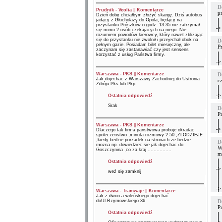
D
Prudnik - Veolia
||
Komentarze
p
Dzień doby chciałbym złożyć skargę. Dziś autobus
jadący z Głuchołazy do Opola, będący na
przystanku Prószków o godz. 13:35 nie zatrzymał
->
się mimo 2 osób czekajacych na niego. Nie
rozumiem powodów kierowcy, który nawet zbliżając
się do przystanku nie zwolnił i przejechał obok na
D
pełnym gazie. Posiadam bilet miesięczny, ale
P
zaczynam się zastanawiać czy jest sensens
korzystać z usług Państwa firmy.
->
Warszawa - PKS
||
Komentarze
D
Jak dojechac z Warszawy Zachodniej do Ustronia
c
Zdróju Pks lub Pkp
->
Ostatnia odpowiedź
Srak
D
P
Warszawa - PKS
||
Komentarze
->
Dlaczego tak firma panstwowa probuje okradac
spoleczenstwo ,minuta rozmowy 2.50 ,ZLODZIEJE
,kiedy bedzie porzadek na stronach ze bedzie
D
mozna np. dowiedziec sie jak dojechac do
Wi
Goszczynina ,co za kraj ................
mi
Ostatnia odpowiedź
->
weź się zamknij
->
Warszawa - Tramwaje
||
Komentarze
Jak z dworca wileńskiego dojechać
doUl.Rzymowskiego 36
D
P
Ostatnia odpowiedź