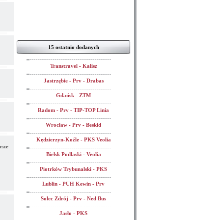
15 ostatnio dodanych
Transtravel - Kalisz
Jastrzębie - Prv - Drabas
Gdańsk - ZTM
Radom - Prv - TIP-TOP Linia
Wrocław - Prv - Beskid
Kędzierzyn-Koźle - PKS Veolia
osze
Bielsk Podlaski - Veolia
Piotrków Trybunalski - PKS
Lublin - PUH Kewin - Prv
Solec Zdrój - Prv - Ned Bus
Jasło - PKS