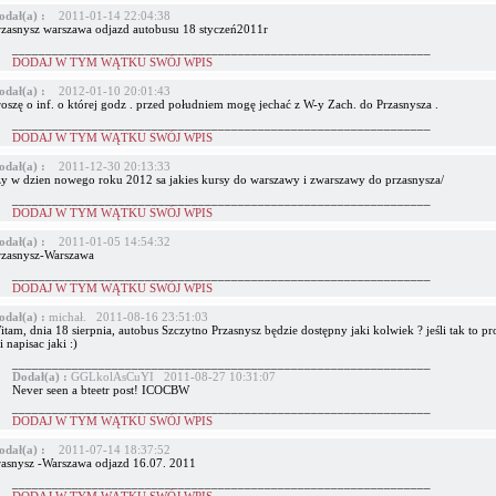
odał(a) :
2011-01-14 22:04:38
rzasnysz warszawa odjazd autobusu 18 styczeń2011r
_______________________________________________________________
DODAJ W TYM WĄTKU SWÓJ WPIS
odał(a) :
2012-01-10 20:01:43
roszę o inf. o której godz . przed południem mogę jechać z W-y Zach. do Przasnysza .
_______________________________________________________________
DODAJ W TYM WĄTKU SWÓJ WPIS
odał(a) :
2011-12-30 20:13:33
zy w dzien nowego roku 2012 sa jakies kursy do warszawy i zwarszawy do przasnysza/
_______________________________________________________________
DODAJ W TYM WĄTKU SWÓJ WPIS
odał(a) :
2011-01-05 14:54:32
rzasnysz-Warszawa
_______________________________________________________________
DODAJ W TYM WĄTKU SWÓJ WPIS
odał(a) :
michał. 2011-08-16 23:51:03
tam, dnia 18 sierpnia, autobus Szczytno Przasnysz będzie dostępny jaki kolwiek ? jeśli tak to pr
 napisac jaki :)
_______________________________________________________________
Dodał(a) :
GGLkolAsCuYI 2011-08-27 10:31:07
Never seen a bteetr post! ICOCBW
_______________________________________________________________
DODAJ W TYM WĄTKU SWÓJ WPIS
odał(a) :
2011-07-14 18:37:52
rasnysz -Warszawa odjazd 16.07. 2011
_______________________________________________________________