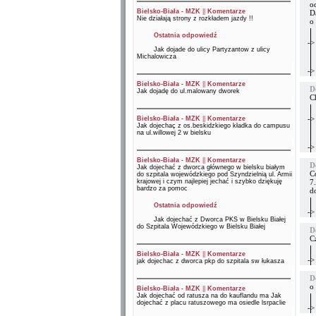
o
Bielsko-Biała - MZK
||
Komentarze
D
Nie działają strony z rozkładem jazdy !!
o 
Ostatnia odpowiedź
->
Jak dojade do ulicy Partyzantow z ulicy
Michalowicza
->
Bielsko-Biała - MZK
||
Komentarze
D
Jak dojadę do ul.malowany dworek
C
->
Bielsko-Biała - MZK
||
Komentarze
Jak dojechaç z os.beskidzkiego kładka do campusu
na ul.willowej 2 w bielsku
->
Bielsko-Biała - MZK
||
Komentarze
D
Jak dojechać z dworca głównego w bielsku białym
Co
do szpitala wojewódzkiego pod Szyndzielnią ul. Armii
krajowej i czym najlepiej jechać i szybko dziękuję
7.
bardzo za pomoc
do
Ostatnia odpowiedź
->
Jak dojechać z Dworca PKS w Bielsku Białej
do Szpitala Wojewódzkiego w Bielsku Białej
D
C
Bielsko-Biała - MZK
||
Komentarze
->
jak dojechac z dworca pkp do szpitala sw łukasza
D
o 
Bielsko-Biała - MZK
||
Komentarze
Jak dojechać od ratusza na do kauflandu ma Jak
dojechać z placu ratuszowego ma osiedle lsrpaclie
->