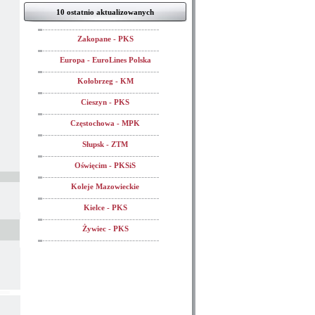
10 ostatnio aktualizowanych
Zakopane - PKS
Europa - EuroLines Polska
Kołobrzeg - KM
Cieszyn - PKS
Częstochowa - MPK
Słupsk - ZTM
Oświęcim - PKSiS
Koleje Mazowieckie
Kielce - PKS
Żywiec - PKS