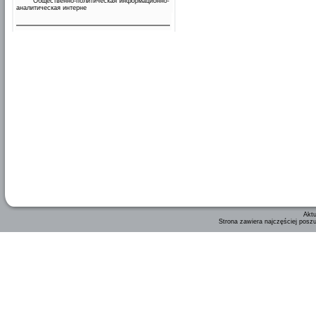
Общественно-политическая информационно-
аналитическая интерне
Aktu
Strona zawiera najczęściej posz