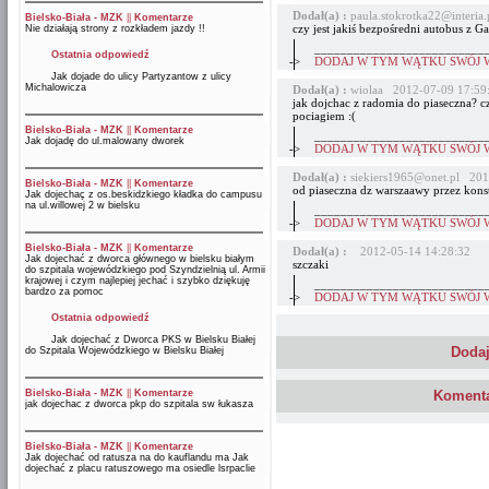
Dodał(a) :
paula.stokrotka22@interi
Bielsko-Biała - MZK
||
Komentarze
czy jest jakiś bezpośredni autobus z G
Nie działają strony z rozkładem jazdy !!
__________________________
Ostatnia odpowiedź
->
DODAJ W TYM WĄTKU SWÓJ 
Jak dojade do ulicy Partyzantow z ulicy
Michalowicza
Dodał(a) :
wiolaa 2012-07-09 17:59
jak dojchac z radomia do piaseczna? cz
pociagiem :(
Bielsko-Biała - MZK
||
Komentarze
__________________________
Jak dojadę do ul.malowany dworek
->
DODAJ W TYM WĄTKU SWÓJ 
Dodał(a) :
siekiers1965@onet.pl 201
Bielsko-Biała - MZK
||
Komentarze
od piaseczna dz warszaawy przez konsta
Jak dojechaç z os.beskidzkiego kładka do campusu
na ul.willowej 2 w bielsku
__________________________
->
DODAJ W TYM WĄTKU SWÓJ 
Bielsko-Biała - MZK
||
Komentarze
Dodał(a) :
2012-05-14 14:28:32
Jak dojechać z dworca głównego w bielsku białym
szczaki
do szpitala wojewódzkiego pod Szyndzielnią ul. Armii
krajowej i czym najlepiej jechać i szybko dziękuję
__________________________
bardzo za pomoc
->
DODAJ W TYM WĄTKU SWÓJ 
Ostatnia odpowiedź
Jak dojechać z Dworca PKS w Bielsku Białej
Dodaj
do Szpitala Wojewódzkiego w Bielsku Białej
Bielsko-Biała - MZK
||
Komentarze
Komenta
jak dojechac z dworca pkp do szpitala sw łukasza
Bielsko-Biała - MZK
||
Komentarze
Jak dojechać od ratusza na do kauflandu ma Jak
dojechać z placu ratuszowego ma osiedle lsrpaclie