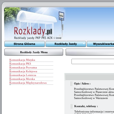
Rozkłady Jazdy Menu
Komunikacja Miejska
Komunikacja PKS
Komunikacja Prywatna
Komunikacja Kolejowa
Komunikacja Lotnicza
Komunikacja Morska
Komunikacja Międzynarodowa
Opis / Adres :
Przedsiębiorstwo Państwowej Ko
Samochodowej w Piasecznie aktua
Przedsiębiorstwo Państwowej Ko
Samochodowej w Warszawie
Kontakt, telefony :
Telefoniczna informacja i rezerwa