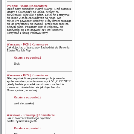
Prudnik - Veolia
||
Komentarze
Dzień doby chciałbym złożyć skargę. Dziś autobus
jadący z Głuchołazy do Opola, będący na
przystanku Prószków o godz. 13:35 nie zatrzymał
się mimo 2 osób czekajacych na niego. Nie
rozumiem powodów kierowcy, który nawet zbliżając
się do przystanku nie zwolnił i przejechał obok na
pełnym gazie. Posiadam bilet miesięczny, ale
zaczynam się zastanawiać czy jest sensens
korzystać z usług Państwa firmy.
Warszawa - PKS
||
Komentarze
Jak dojechac z Warszawy Zachodniej do Ustronia
Zdróju Pks lub Pkp
Ostatnia odpowiedź
Srak
Warszawa - PKS
||
Komentarze
Dlaczego tak firma panstwowa probuje okradac
spoleczenstwo ,minuta rozmowy 2.50 ,ZLODZIEJE
,kiedy bedzie porzadek na stronach ze bedzie
mozna np. dowiedziec sie jak dojechac do
Goszczynina ,co za kraj ................
Ostatnia odpowiedź
weź się zamknij
Warszawa - Tramwaje
||
Komentarze
Jak z dworca wileńskiego dojechać
doUl.Rzymowskiego 36
Ostatnia odpowiedź