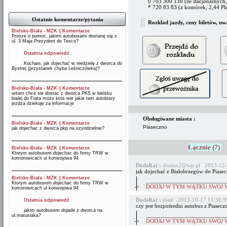
0 703 300 130 (ze stacjonarnych,
* 720 83 83 (z komórek, 2,44 Pl
Ostatnie komentarze/pytania
Rozkład jazdy, ceny biletów, uw
Bielsko-Biała - MZK
||
Komentarze
Prosze o pomoc, jakimi autobusami dostanę się z
ul. 3 Maja Prezydent do Tesco?
Ostatnia odpowiedź
Kochani, jak dojechać w niedzielę z dworca do
Bystrej (przystanek chyba Leśniczówka)?
Bielsko-Biała - MZK
||
Komentarze
witam chce sie dostac z dworca PKS w bielsku
bialej do Fiata moze ktos wie jakie tam autobusy
jezdza dziekuje za informacje
Obsługiwane miasta :
Bielsko-Biała - MZK
||
Komentarze
Piaseczno
jak dojechac z dworca pkp na szyndzielnie?
Łącznie (7)
Bielsko-Biała - MZK
||
Komentarze
Ktorym autobusem dojechac do firmy TRW w
komorowicach ul konwojowa 94
Dodał(a) :
dzotox2@wp.pl 2013-12-
jak dojechać z Białobrzegów do Piasecz
Bielsko-Biała - MZK
||
Komentarze
__________________________
Ktorym autobusem dojechac do firmy TRW w
->
DODAJ W TYM WĄTKU SWÓJ 
komorowicach ul konwojowa 94
Dodał(a) :
piast 2013-10-17 11:36:5
Ostatnia odpowiedź
czy jest bezpośredni autobus z Piasec
jakim autobusem dojade z dworca na
__________________________
ul.matusiaka?
->
DODAJ W TYM WĄTKU SWÓJ 