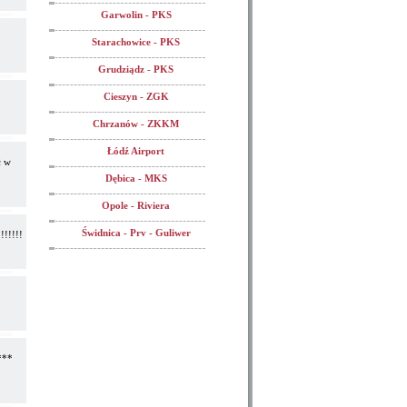
Garwolin - PKS
Starachowice - PKS
Grudziądz - PKS
Cieszyn - ZGK
Chrzanów - ZKKM
Łódź Airport
ć w
Dębica - MKS
Opole - Riviera
Świdnica - Prv - Guliwer
!!!!!!
***