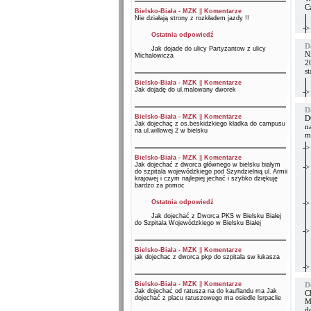
C
Bielsko-Biała - MZK
||
Komentarze
Nie działają strony z rozkładem jazdy !!
->
Ostatnia odpowiedź
D
Jak dojade do ulicy Partyzantow z ulicy
N
Michalowicza
2
s
Bielsko-Biała - MZK
||
Komentarze
Jak dojadę do ul.malowany dworek
->
D
Bielsko-Biała - MZK
||
Komentarze
D
Jak dojechaç z os.beskidzkiego kładka do campusu
na
na ul.willowej 2 w bielsku
m
->
Bielsko-Biała - MZK
||
Komentarze
Jak dojechać z dworca głównego w bielsku białym
->
do szpitala wojewódzkiego pod Szyndzielnią ul. Armii
krajowej i czym najlepiej jechać i szybko dziękuję
bardzo za pomoc
Ostatnia odpowiedź
->
Jak dojechać z Dworca PKS w Bielsku Białej
do Szpitala Wojewódzkiego w Bielsku Białej
->
Bielsko-Biała - MZK
||
Komentarze
jak dojechac z dworca pkp do szpitala sw łukasza
->
Bielsko-Biała - MZK
||
Komentarze
D
Jak dojechać od ratusza na do kauflandu ma Jak
C
dojechać z placu ratuszowego ma osiedle lsrpaclie
M
do