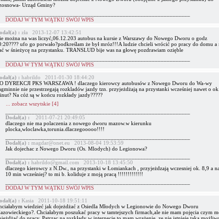
zosnowa- Urząd Gminy?
_______________________________________________________________
DODAJ W TYM WĄTKU SWÓJ WPIS
odał(a) :
zła 2013-12-07 13:42:51
ie można na was liczyć,06.12.203 autobus na kursie z Warszawy do Nowego Dworu o godz
0:20???? ufo go porwało?podkreślam że był mróz!!!A ludzie chcieli wrócić po pracy do domu a 
tać w śnieżycę na przystanku. TRANSLUD bije was na głowę pozdrawiam ozięble
_______________________________________________________________
DODAJ W TYM WĄTKU SWÓJ WPIS
odał(a) :
habrildo 2011-01-30 18:44:20
O DYREKCJI PKS WARSZAWA ! dlaczego kierowcy autobusów z Nowego Dworu do Wa-wy
gminnie nie przestrzegają rozkladów jazdy tzn. przyjeżdżają na przystanki wcześniej nawet o ok
inut? Na cóż są w końcu rozkłady jazdy?????
... zobacz wszytskie [4]
_______________________________________________________________
Dodał(a) :
2011-07-21 20:49:05
dlaczego nie ma polaczenia z nowego dworu mazow.w kierunku
plocka,wloclawka,torunia.dlaczegooooo!!!!
_______________________________________________________________
Dodał(a) :
magdar@onet.eu 2013-08-04 19:53:59
Jak dojechac z Nowego Dworu (Os. Mlodych) do Legionowa?
_______________________________________________________________
Dodał(a) :
habrildo@gmail.com 2013-10-18 13:45:50
dlaczego kierowcy z N.Dw., na przystanki w Łomiankach , przyjeżdzają wczesniej ok. 8,9 a n
10 min wcześniej? to mi b. koliduje z moją pracą !!!!!!!!!!!!!
_______________________________________________________________
DODAJ W TYM WĄTKU SWÓJ WPIS
odał(a) :
Kasia 2011-10-18 19:51:11
hciałabym wiedzieć jak dojeżdżać z Osiedla Młodych w Legionowie do Nowego Dworu
azowieckiego?. Chciałabym poszukać pracy w tamtejszych firmach,ale nie mam pojęcia czym 
jeżdżać do pracy. Patrząc na rozkłady w internecie to mam wrażenie ,ze nie istnieje taka możliw