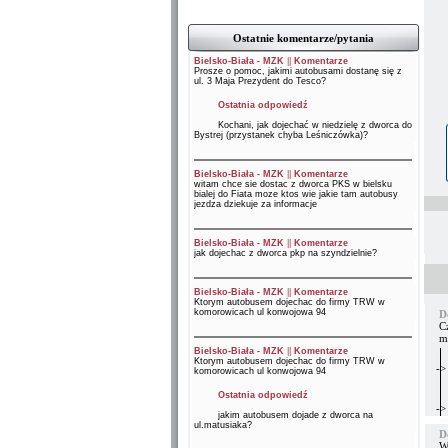
Ostatnie komentarze/pytania
Bielsko-Biała - MZK
||
Komentarze
Prosze o pomoc, jakimi autobusami dostanę się z
ul. 3 Maja Prezydent do Tesco?
Ostatnia odpowiedź
Kochani, jak dojechać w niedzielę z dworca do
Bystrej (przystanek chyba Leśniczówka)?
Bielsko-Biała - MZK
||
Komentarze
witam chce sie dostac z dworca PKS w bielsku
bialej do Fiata moze ktos wie jakie tam autobusy
jezdza dziekuje za informacje
Bielsko-Biała - MZK
||
Komentarze
jak dojechac z dworca pkp na szyndzielnie?
Bielsko-Biała - MZK
||
Komentarze
Ktorym autobusem dojechac do firmy TRW w
komorowicach ul konwojowa 94
D
C
m
Bielsko-Biała - MZK
||
Komentarze
Ktorym autobusem dojechac do firmy TRW w
->
komorowicach ul konwojowa 94
Ostatnia odpowiedź
->
jakim autobusem dojade z dworca na
ul.matusiaka?
D
W