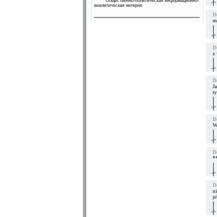
Общественно-политическая информационно-
->
аналитическая интерне
D
m
->
D
z
->
D
J
t
->
D
Wi
->
D
*
->
D
ni
j
->