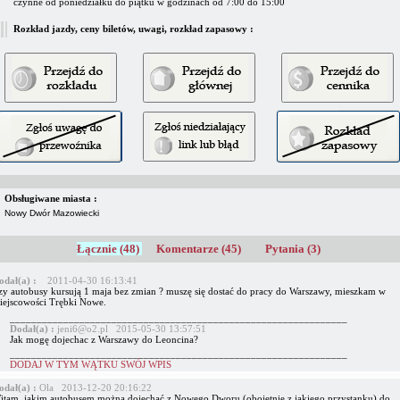
czynne od poniedziałku do piątku w godzinach od 7:00 do 15:00
Rozkład jazdy, ceny biletów, uwagi, rozkład zapasowy :
Obsługiwane miasta :
Nowy Dwór Mazowiecki
Łącznie (48)
Komentarze (45)
Pytania (3)
odał(a) :
2011-04-30 16:13:41
zy autobusy kursują 1 maja bez zmian ? muszę się dostać do pracy do Warszawy, mieszkam w
iejscowości Trębki Nowe.
_______________________________________________________________
Dodał(a) :
jeni6@o2.pl 2015-05-30 13:57:51
Jak mogę dojechac z Warszawy do Leoncina?
_______________________________________________________________
DODAJ W TYM WĄTKU SWÓJ WPIS
odał(a) :
Ola 2013-12-20 20:16:22
itam, jakim autobusem można dojechać z Nowego Dworu (obojętnie z jakiego przystanku) do