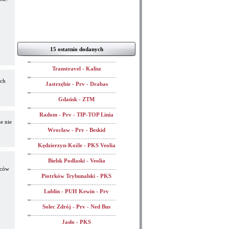
15 ostatnio dodanych
Transtravel - Kalisz
ich
Jastrzębie - Prv - Drabas
Gdańsk - ZTM
Radom - Prv - TIP-TOP Linia
e nie
Wrocław - Prv - Beskid
Kędzierzyn-Koźle - PKS Veolia
Bielsk Podlaski - Veolia
wców
Piotrków Trybunalski - PKS
Lublin - PUH Kewin - Prv
Solec Zdrój - Prv - Ned Bus
Jasło - PKS