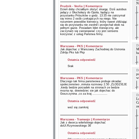
N
Prudnik - Veolia
||
Komentarze
Dzień doby chciałbym złożyć skargę. Dziś autobus
->
jadący z Głuchołazy do Opola, będący na
przystanku Prószków o godz. 13:35 nie zatrzymał
się mimo 2 osób czekajacych na niego. Nie
rozumiem powodów kierowcy, który nawet zbliżając
->
się do przystanku nie zwolnił i przejechał obok na
pełnym gazie. Posiadam bilet miesięczny, ale
zaczynam się zastanawiać czy jest sensens
korzystać z usług Państwa firmy.
->
D
Warszawa - PKS
||
Komentarze
M
Jak dojechac z Warszawy Zachodniej do Ustronia
Zdróju Pks lub Pkp
b
Ostatnia odpowiedź
->
Srak
D
p
w
Warszawa - PKS
||
Komentarze
Dlaczego tak firma panstwowa probuje okradac
spoleczenstwo ,minuta rozmowy 2.50 ,ZLODZIEJE
->
,kiedy bedzie porzadek na stronach ze bedzie
mozna np. dowiedziec sie jak dojechac do
Goszczynina ,co za kraj ................
D
L
Ostatnia odpowiedź
C
ze
weź się zamknij
->
Warszawa - Tramwaje
||
Komentarze
Jak z dworca wileńskiego dojechać
doUl.Rzymowskiego 36
->
Ostatnia odpowiedź