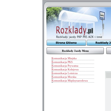
Rozkłady Jazdy Menu
Komunikacja Miejska
Komunikacja PKS
Komunikacja Prywatna
Komunikacja Kolejowa
Komunikacja Lotnicza
Komunikacja Morska
Komunikacja Międzynarodowa