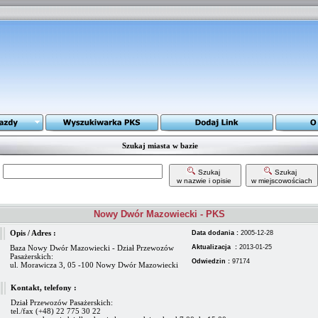
Szukaj miasta w bazie
Szukaj
Szukaj
w nazwie i opisie
w miejscowościach
Nowy Dwór Mazowiecki - PKS
Opis / Adres :
Data dodania :
2005-12-28
Baza Nowy Dwór Mazowiecki - Dział Przewozów
Aktualizacja :
2013-01-25
Pasażerskich:
Odwiedzin :
97174
ul. Morawicza 3, 05 -100 Nowy Dwór Mazowiecki
Kontakt, telefony :
Dział Przewozów Pasażerskich:
tel./fax (+48) 22 775 30 22