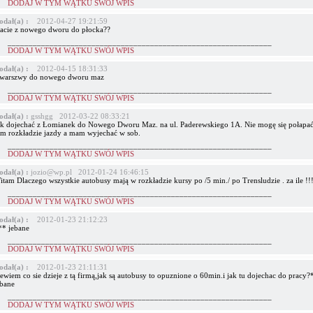
DODAJ W TYM WĄTKU SWÓJ WPIS
odał(a) :
2012-04-27 19:21:59
acie z nowego dworu do płocka??
_______________________________________________________________
DODAJ W TYM WĄTKU SWÓJ WPIS
odał(a) :
2012-04-15 18:31:33
 warszwy do nowego dworu maz
_______________________________________________________________
DODAJ W TYM WĄTKU SWÓJ WPIS
odał(a) :
gsshgg 2012-03-22 08:33:21
ak dojechać z Łomianek do Nowego Dworu Maz. na ul. Paderewskiego 1A. Nie mogę się połapa
ym rozkładzie jazdy a mam wyjechać w sob.
_______________________________________________________________
DODAJ W TYM WĄTKU SWÓJ WPIS
odał(a) :
jozio@wp.pl 2012-01-24 16:46:15
tam Dlaczego wszystkie autobusy mają w rozkładzie kursy po /5 min./ po Trensludzie . za ile !!!
_______________________________________________________________
DODAJ W TYM WĄTKU SWÓJ WPIS
odał(a) :
2012-01-23 21:12:23
** jebane
_______________________________________________________________
DODAJ W TYM WĄTKU SWÓJ WPIS
odał(a) :
2012-01-23 21:11:31
ewiem co sie dzieje z tą firmą,jak są autobusy to opuznione o 60min.i jak tu dojechac do pracy?
ebane
_______________________________________________________________
DODAJ W TYM WĄTKU SWÓJ WPIS