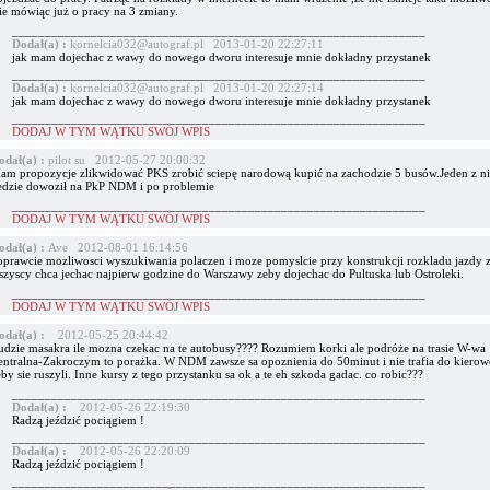
ie mówiąc już o pracy na 3 zmiany.
_______________________________________________________________
Dodał(a) :
kornelcia032@autograf.pl 2013-01-20 22:27:11
jak mam dojechac z wawy do nowego dworu interesuje mnie dokładny przystanek
_______________________________________________________________
Dodał(a) :
kornelcia032@autograf.pl 2013-01-20 22:27:14
jak mam dojechac z wawy do nowego dworu interesuje mnie dokładny przystanek
_______________________________________________________________
DODAJ W TYM WĄTKU SWÓJ WPIS
odał(a) :
pilot su 2012-05-27 20:00:32
am propozycje zlikwidować PKS zrobić sciepę narodową kupić na zachodzie 5 busów.Jeden z n
edzie dowoził na PkP NDM i po problemie
_______________________________________________________________
DODAJ W TYM WĄTKU SWÓJ WPIS
odał(a) :
Ave 2012-08-01 16:14:56
oprawcie mozliwosci wyszukiwania polaczen i moze pomyslcie przy konstrukcji rozkladu jazdy z
szyscy chca jechac najpierw godzine do Warszawy zeby dojechac do Pultuska lub Ostroleki.
_______________________________________________________________
DODAJ W TYM WĄTKU SWÓJ WPIS
odał(a) :
2012-05-25 20:44:42
udzie masakra ile mozna czekac na te autobusy???? Rozumiem korki ale podróże na trasie W-wa
entralna-Zakroczym to porażka. W NDM zawsze sa opoznienia do 50minut i nie trafia do kiero
by sie ruszyli. Inne kursy z tego przystanku sa ok a te eh szkoda gadac. co robic???
_______________________________________________________________
Dodał(a) :
2012-05-26 22:19:30
Radzą jeździć pociągiem !
_______________________________________________________________
Dodał(a) :
2012-05-26 22:20:09
Radzą jeździć pociągiem !
_______________________________________________________________