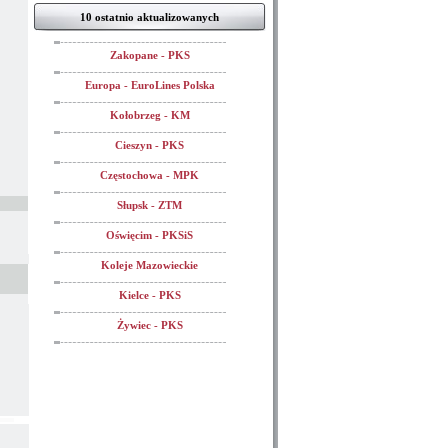
10 ostatnio aktualizowanych
Zakopane - PKS
Europa - EuroLines Polska
Kołobrzeg - KM
Cieszyn - PKS
Częstochowa - MPK
Słupsk - ZTM
Oświęcim - PKSiS
Koleje Mazowieckie
Kielce - PKS
Żywiec - PKS