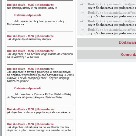
->
Dodał(a) :
krysia.miedzinska@on
Bielsko-Biała - MZK
||
Komentarze
czy z Sochaczewa jest połączenie
Nie działają strony z rozkładem jazdy !!
->
Dodał(a) :
krysia.miedzinska@on
Ostatnia odpowiedź
czy z Sochaczewa jest połączenie
->
Dodał(a) :
krysia.miedzinska@on
Jak dojade do ulicy Partyzantow z ulicy
Michalowicza
czy z Sochaczewa jest połączenie
->
Dodał(a) :
krysia.miedzinska@on
czy z Sochaczewa jest połączenie
Bielsko-Biała - MZK
||
Komentarze
Jak dojadę do ul.malowany dworek
Dodawani
Bielsko-Biała - MZK
||
Komentarze
Komenta
Jak dojechaç z os.beskidzkiego kładka do campusu
na ul.willowej 2 w bielsku
Bielsko-Biała - MZK
||
Komentarze
Jak dojechać z dworca głównego w bielsku białym
do szpitala wojewódzkiego pod Szyndzielnią ul. Armii
krajowej i czym najlepiej jechać i szybko dziękuję
bardzo za pomoc
Ostatnia odpowiedź
Jak dojechać z Dworca PKS w Bielsku Białej
do Szpitala Wojewódzkiego w Bielsku Białej
Bielsko-Biała - MZK
||
Komentarze
jak dojechac z dworca pkp do szpitala sw łukasza
Bielsko-Biała - MZK
||
Komentarze
Jak dojechać od ratusza na do kauflandu ma Jak
dojechać z placu ratuszowego ma osiedle lsrpaclie