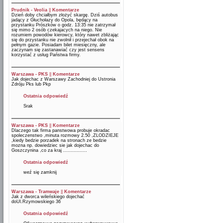
Prudnik - Veolia
||
Komentarze
Dzień doby chciałbym złożyć skargę. Dziś autobus
jadący z Głuchołazy do Opola, będący na
przystanku Prószków o godz. 13:35 nie zatrzymał
się mimo 2 osób czekajacych na niego. Nie
rozumiem powodów kierowcy, który nawet zbliżając
się do przystanku nie zwolnił i przejechał obok na
pełnym gazie. Posiadam bilet miesięczny, ale
zaczynam się zastanawiać czy jest sensens
korzystać z usług Państwa firmy.
Warszawa - PKS
||
Komentarze
Jak dojechac z Warszawy Zachodniej do Ustronia
Zdróju Pks lub Pkp
Ostatnia odpowiedź
Srak
Warszawa - PKS
||
Komentarze
Dlaczego tak firma panstwowa probuje okradac
spoleczenstwo ,minuta rozmowy 2.50 ,ZLODZIEJE
,kiedy bedzie porzadek na stronach ze bedzie
mozna np. dowiedziec sie jak dojechac do
Goszczynina ,co za kraj ................
Ostatnia odpowiedź
weź się zamknij
Warszawa - Tramwaje
||
Komentarze
Jak z dworca wileńskiego dojechać
doUl.Rzymowskiego 36
Ostatnia odpowiedź