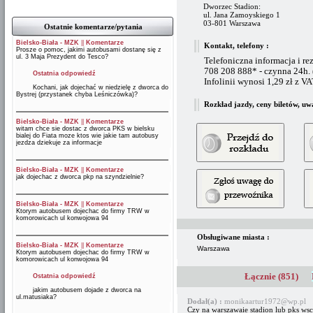
Dworzec Stadion:
ul. Jana Zamoyskiego 1
03-801 Warszawa
Ostatnie komentarze/pytania
Bielsko-Biała - MZK
||
Komentarze
Kontakt, telefony :
Prosze o pomoc, jakimi autobusami dostanę się z
ul. 3 Maja Prezydent do Tesco?
Telefoniczna informacja i re
708 208 888* - czynna 24h.
Ostatnia odpowiedź
Infolinii wynosi 1,29 zł z V
Kochani, jak dojechać w niedzielę z dworca do
Bystrej (przystanek chyba Leśniczówka)?
Rozkład jazdy, ceny biletów, uw
Bielsko-Biała - MZK
||
Komentarze
witam chce sie dostac z dworca PKS w bielsku
bialej do Fiata moze ktos wie jakie tam autobusy
jezdza dziekuje za informacje
Bielsko-Biała - MZK
||
Komentarze
jak dojechac z dworca pkp na szyndzielnie?
Bielsko-Biała - MZK
||
Komentarze
Ktorym autobusem dojechac do firmy TRW w
komorowicach ul konwojowa 94
Obsługiwane miasta :
Bielsko-Biała - MZK
||
Komentarze
Warszawa
Ktorym autobusem dojechac do firmy TRW w
komorowicach ul konwojowa 94
Łącznie (851)
Ostatnia odpowiedź
jakim autobusem dojade z dworca na
ul.matusiaka?
Dodał(a) :
monikaartur1972@wp.pl 
Czy na warszawaie stadion lub pks ws