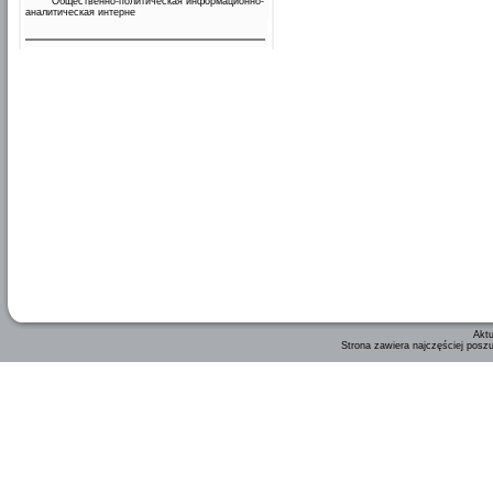
Общественно-политическая информационно-
аналитическая интерне
Aktu
Strona zawiera najczęściej posz