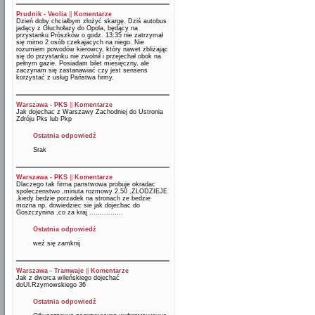
Prudnik - Veolia
||
Komentarze
Dzień doby chciałbym złożyć skargę. Dziś autobus
jadący z Głuchołazy do Opola, będący na
przystanku Prószków o godz. 13:35 nie zatrzymał
się mimo 2 osób czekajacych na niego. Nie
rozumiem powodów kierowcy, który nawet zbliżając
się do przystanku nie zwolnił i przejechał obok na
pełnym gazie. Posiadam bilet miesięczny, ale
zaczynam się zastanawiać czy jest sensens
korzystać z usług Państwa firmy.
Warszawa - PKS
||
Komentarze
Jak dojechac z Warszawy Zachodniej do Ustronia
Zdróju Pks lub Pkp
Ostatnia odpowiedź
Srak
Warszawa - PKS
||
Komentarze
Dlaczego tak firma panstwowa probuje okradac
spoleczenstwo ,minuta rozmowy 2.50 ,ZLODZIEJE
,kiedy bedzie porzadek na stronach ze bedzie
mozna np. dowiedziec sie jak dojechac do
Goszczynina ,co za kraj ................
Ostatnia odpowiedź
weź się zamknij
Warszawa - Tramwaje
||
Komentarze
Jak z dworca wileńskiego dojechać
doUl.Rzymowskiego 36
Ostatnia odpowiedź