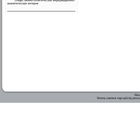
Общественно-политическая информационно-
аналитическая интерне
Aktu
Strona zawiera najczęściej posz