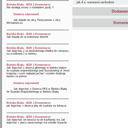
jak d.a. warszawa zachodnia
Bielsko-Biała - MZK
||
Komentarze
Nie działają strony z rozkładem jazdy !!
Dodawani
Ostatnia odpowiedź
Jak dojade do ulicy Partyzantow z ulicy
Komenta
Michalowicza
Bielsko-Biała - MZK
||
Komentarze
Jak dojadę do ul.malowany dworek
Bielsko-Biała - MZK
||
Komentarze
Jak dojechaç z os.beskidzkiego kładka do campusu
na ul.willowej 2 w bielsku
Bielsko-Biała - MZK
||
Komentarze
Jak dojechać z dworca głównego w bielsku białym
do szpitala wojewódzkiego pod Szyndzielnią ul. Armii
krajowej i czym najlepiej jechać i szybko dziękuję
bardzo za pomoc
Ostatnia odpowiedź
Jak dojechać z Dworca PKS w Bielsku Białej
do Szpitala Wojewódzkiego w Bielsku Białej
Bielsko-Biała - MZK
||
Komentarze
jak dojechac z dworca pkp do szpitala sw łukasza
Bielsko-Biała - MZK
||
Komentarze
Jak dojechać od ratusza na do kauflandu ma Jak
dojechać z placu ratuszowego ma osiedle lsrpaclie