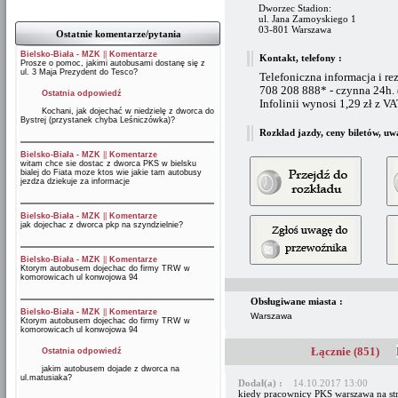
Dworzec Stadion:
ul. Jana Zamoyskiego 1
03-801 Warszawa
Ostatnie komentarze/pytania
Bielsko-Biała - MZK
||
Komentarze
Kontakt, telefony :
Prosze o pomoc, jakimi autobusami dostanę się z
ul. 3 Maja Prezydent do Tesco?
Telefoniczna informacja i re
708 208 888* - czynna 24h.
Ostatnia odpowiedź
Infolinii wynosi 1,29 zł z V
Kochani, jak dojechać w niedzielę z dworca do
Bystrej (przystanek chyba Leśniczówka)?
Rozkład jazdy, ceny biletów, uw
Bielsko-Biała - MZK
||
Komentarze
witam chce sie dostac z dworca PKS w bielsku
bialej do Fiata moze ktos wie jakie tam autobusy
jezdza dziekuje za informacje
Bielsko-Biała - MZK
||
Komentarze
jak dojechac z dworca pkp na szyndzielnie?
Bielsko-Biała - MZK
||
Komentarze
Ktorym autobusem dojechac do firmy TRW w
komorowicach ul konwojowa 94
Obsługiwane miasta :
Bielsko-Biała - MZK
||
Komentarze
Warszawa
Ktorym autobusem dojechac do firmy TRW w
komorowicach ul konwojowa 94
Łącznie (851)
Ostatnia odpowiedź
jakim autobusem dojade z dworca na
ul.matusiaka?
Dodał(a) :
14.10.2017 13:00
kiedy pracownicy PKS warszawa na str