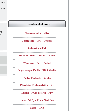
 domu
nie ma
15 ostatnio dodanych
iego
Transtravel - Kalisz
 do
Jastrzębie - Prv - Drabas
Gdańsk - ZTM
Radom - Prv - TIP-TOP Linia
Wrocław - Prv - Beskid
Kędzierzyn-Koźle - PKS Veolia
Bielsk Podlaski - Veolia
Piotrków Trybunalski - PKS
Lublin - PUH Kewin - Prv
Solec Zdrój - Prv - Ned Bus
Jasło - PKS