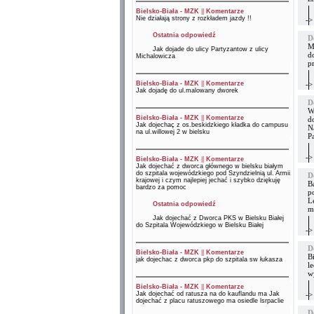
Bielsko-Biała - MZK
||
Komentarze
Nie działają strony z rozkładem jazdy !!
->
Ostatnia odpowiedź
D
M
Jak dojade do ulicy Partyzantow z ulicy
d
Michalowicza
p
Bielsko-Biała - MZK
||
Komentarze
->
Jak dojadę do ul.malowany dworek
D
W
Bielsko-Biała - MZK
||
Komentarze
d
Jak dojechaç z os.beskidzkiego kładka do campusu
N
na ul.willowej 2 w bielsku
P
->
Bielsko-Biała - MZK
||
Komentarze
Jak dojechać z dworca głównego w bielsku białym
do szpitala wojewódzkiego pod Szyndzielnią ul. Armii
D
krajowej i czym najlepiej jechać i szybko dziękuję
B
bardzo za pomoc
p
Le
Ostatnia odpowiedź
m
Jak dojechać z Dworca PKS w Bielsku Białej
do Szpitala Wojewódzkiego w Bielsku Białej
->
D
Bielsko-Biała - MZK
||
Komentarze
Bi
jak dojechac z dworca pkp do szpitala sw łukasza
l
wy
Bielsko-Biała - MZK
||
Komentarze
Jak dojechać od ratusza na do kauflandu ma Jak
->
dojechać z placu ratuszowego ma osiedle lsrpaclie
D