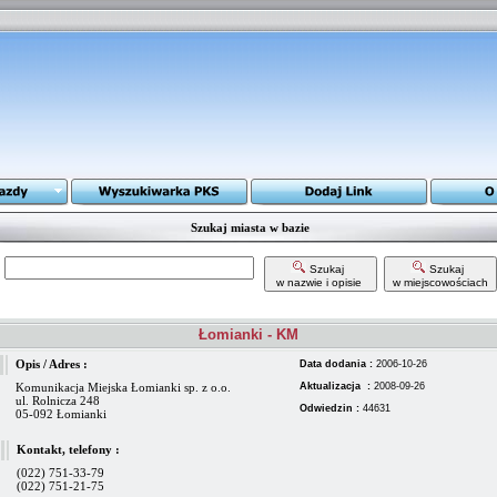
Szukaj miasta w bazie
Szukaj
Szukaj
w nazwie i opisie
w miejscowościach
Łomianki - KM
Opis / Adres :
Data dodania :
2006-10-26
Komunikacja Miejska Łomianki sp. z o.o.
Aktualizacja :
2008-09-26
ul. Rolnicza 248
Odwiedzin :
44631
05-092 Łomianki
Kontakt, telefony :
(022) 751-33-79
(022) 751-21-75