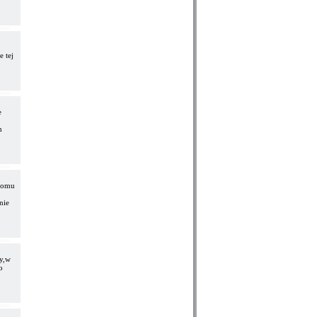
 tej
e
m
 domu
nie
cy,w
o