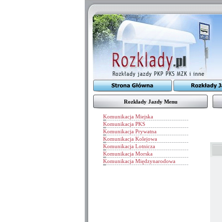
Rozkłady Jazdy Menu
Komunikacja Miejska
Komunikacja PKS
Komunikacja Prywatna
Komunikacja Kolejowa
Komunikacja Lotnicza
Komunikacja Morska
Komunikacja Międzynarodowa