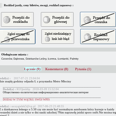
Rozkład jazdy, ceny biletów, uwagi, rozkład zapasowy :
Obsługiwane miasta :
Czosnów, Dąbrowa, Dziekanów Leśny, Łomna, Łomianki, Palmiry
Łącznie (9)
Komentarze (8)
Pytania (1)
odał(a) :
2017-07-21 23:04:04
dzie znajdę godziny odjazdu Ł z przystanku Metro Młociny
_______________________________________________________________
Dodał(a) :
KUQenldip 2018-03-09 15:52:04
Общественно-политическая информационно-аналитическая интерне
_______________________________________________________________
DODAJ W TYM WĄTKU SWÓJ WPIS
odał(a) :
szczygielek5@vp.pl 2017-06-23 21:48:55
2 z dziekanowa leśnego o 5.50 czy nie może być normalnym autobusem który kursuje w każdy
owszedni dzień a nie tylko w dni nauki szkolnej ?Nim naprawdę jeżdzi sporo osób.Nie można te
mienić ?