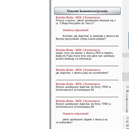
Ostatnie komentarze/pytania
Bielsko-Biała - MZK
||
Komentarze
Prosze o pomoc, jakimi autobusami dostanę się z
ul. 3 Maja Prezydent do Tesco?
Ostatnia odpowiedź
Kochani, jak dojechać w niedzielę z dworca do
Bystrej (przystanek chyba Leśniczówka)?
Bielsko-Biała - MZK
||
Komentarze
witam chce sie dostac z dworca PKS w bielsku
bialej do Fiata moze ktos wie jakie tam autobusy
jezdza dziekuje za informacje
Bielsko-Biała - MZK
||
Komentarze
jak dojechac z dworca pkp na szyndzielnie?
Bielsko-Biała - MZK
||
Komentarze
D
Ktorym autobusem dojechac do firmy TRW w
komorowicach ul konwojowa 94
g
->
Bielsko-Biała - MZK
||
Komentarze
Ktorym autobusem dojechac do firmy TRW w
komorowicach ul konwojowa 94
->
Ostatnia odpowiedź
D
jakim autobusem dojade z dworca na
Ł
ul.matusiaka?
p
z