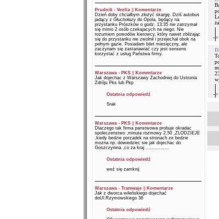
B
Prudnik - Veolia
||
Komentarze
p
Dzień doby chciałbym złożyć skargę. Dziś autobus
L
jadący z Głuchołazy do Opola, będący na
ż
przystanku Prószków o godz. 13:35 nie zatrzymał
się mimo 2 osób czekajacych na niego. Nie
rozumiem powodów kierowcy, który nawet zbliżając
->
się do przystanku nie zwolnił i przejechał obok na
pełnym gazie. Posiadam bilet miesięczny, ale
zaczynam się zastanawiać czy jest sensens
D
korzystać z usług Państwa firmy.
T
p
m
Warszawa - PKS
||
Komentarze
2
Jak dojechac z Warszawy Zachodniej do Ustronia
w
Zdróju Pks lub Pkp
->
Ostatnia odpowiedź
Srak
Warszawa - PKS
||
Komentarze
Dlaczego tak firma panstwowa probuje okradac
spoleczenstwo ,minuta rozmowy 2.50 ,ZLODZIEJE
,kiedy bedzie porzadek na stronach ze bedzie
mozna np. dowiedziec sie jak dojechac do
Goszczynina ,co za kraj ................
Ostatnia odpowiedź
weź się zamknij
Warszawa - Tramwaje
||
Komentarze
Jak z dworca wileńskiego dojechać
doUl.Rzymowskiego 36
Ostatnia odpowiedź