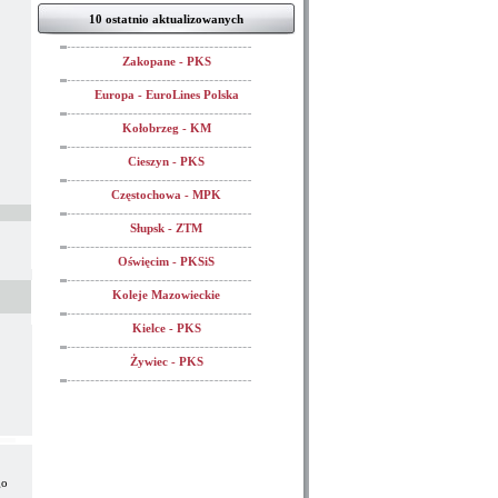
10 ostatnio aktualizowanych
Zakopane - PKS
Europa - EuroLines Polska
Kołobrzeg - KM
Cieszyn - PKS
Częstochowa - MPK
Słupsk - ZTM
Oświęcim - PKSiS
Koleje Mazowieckie
Kielce - PKS
Żywiec - PKS
go