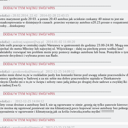
_______________________________________________________________
DODAJ W TYM WĄTKU SWÓJ WPIS
odał(a) :
28.02.2014..22.42 2014-02-28 22:43:15
etro marymont godz 20 03. a potem 20.43 autobus jak ucieknie czekamy 40 minut to jest nie
ozaakceptowania w dzisiejszych czasach .przeciez wystarczy autobus o20.23.prosze o rozpatrzenie
rosby....dziekujemy
_______________________________________________________________
DODAJ W TYM WĄTKU SWÓJ WPIS
odał(a) :
andrzej.wajzner@wp.pl 2014-01-02 11:00:20
iele osób pracuje w centralej części Warszawy w gastronomii do godziny 23.00-24.00. Mogą on
ojechać do metra Młociny lub najwyżej ul. Wójcickiego - dalej na piechotę przez wzdłuż lasu!
ależałoby rozwiązać ten problem może przy pomocy małego autobusu lub busa. Pomyślcie o ty
anowie decydenci i wybrana przez nas Rado.
_______________________________________________________________
DODAJ W TYM WĄTKU SWÓJ WPIS
odał(a) :
gorakowska@interia.pl 2012-12-25 14:09:12
ardzo mnie dziwi to,że w rozkładzie jazdy km łomianki bierze pod uwagę zdanie pracowników
omocy społecznej w Sadowej a za nic sobie ma dobro pracowników szpitala w Dziekanowie
śnym.Chodzi mi o to,że w święta i soboty rano jadą jedna po drugiej dwie sadowe a zwykłej łki 
a żadnej.Ewa G.
_______________________________________________________________
DODAJ W TYM WĄTKU SWÓJ WPIS
odał(a) :
2012-12-25 14:04:12
lety coraz droższe a autobusy linii Ł nie są ogrzewane w zimie ,grzeją się tylko panowie kierow
ecie można się ugotować,ponieważ nie ma klimatyzacji,poco kupować nowe autobusy bez pełneg
posażenia w ogrzewanie i klimatyzację,jak za króla ćwieczka,trzeba myśleć !!!!!!!!!!!
_______________________________________________________________
DODAJ W TYM WĄTKU SWÓJ WPIS
odał(a) :
gorakowska@interia.pl 2012-12-25 13:59:27