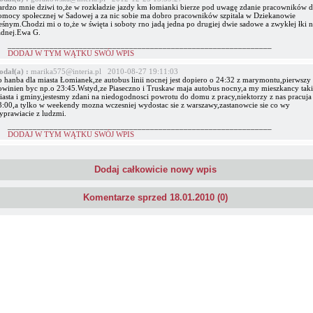
ardzo mnie dziwi to,że w rozkładzie jazdy km łomianki bierze pod uwagę zdanie pracowników
omocy społecznej w Sadowej a za nic sobie ma dobro pracowników szpitala w Dziekanowie
eśnym.Chodzi mi o to,że w święta i soboty rno jadą jedna po drugiej dwie sadowe a zwykłej łki 
adnej.Ewa G.
_______________________________________________________________
DODAJ W TYM WĄTKU SWÓJ WPIS
odał(a) :
marika575@interia.pl 2010-08-27 19:11:03
o hanba dla miasta Łomianek,ze autobus linii nocnej jest dopiero o 24:32 z marymontu,pierwszy
owinien byc np.o 23:45.Wstyd,ze Piaseczno i Truskaw maja autobus nocny,a my mieszkancy tak
iasta i gminy,jestesmy zdani na niedogodnosci powrotu do domu z pracy,niektorzy z nas pracuja
3:00,a tylko w weekendy mozna wczesniej wydostac sie z warszawy,zastanowcie sie co wy
yprawiacie z ludzmi.
_______________________________________________________________
DODAJ W TYM WĄTKU SWÓJ WPIS
Dodaj całkowicie nowy wpis
Komentarze sprzed 18.01.2010 (0)