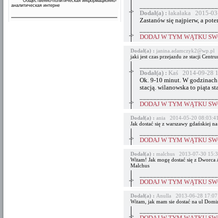
Общественно-политическая информационно-
_______________________
аналитическая интерне
->
Dodał(a) :
łakałaka 2015-03
Zastanów się najpierw, a pot
_______________________
->
DODAJ W TYM WĄTKU SWÓ
Dodał(a) :
janina.adamczyk2@wp.pl 
jaki jest czas przejazdu ze stacji Cent
_______________________
->
Dodał(a) :
Kaś 2014-09-28 1
Ok. 9-10 minut. W godzinach
stacją. wilanowska to piąta s
_______________________
->
DODAJ W TYM WĄTKU SWÓ
Dodał(a) :
ania 2014-05-20 08:03:4
Jak dostać się z warszawy gdańskiej na
_______________________
->
DODAJ W TYM WĄTKU SWÓ
Dodał(a) :
malchus 2013-07-30 15:3
Witam! Jak mogę dostać się z Dworca 
Malchus
_______________________
->
DODAJ W TYM WĄTKU SWÓ
Dodał(a) :
Anulla 2013-06-28 17:07
Witam, jak mam sie dostać na ul Domin
_______________________
->