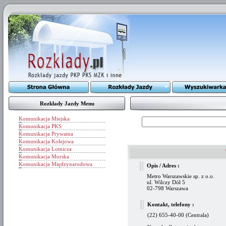
Rozkłady Jazdy Menu
Komunikacja Miejska
Komunikacja PKS
Komunikacja Prywatna
Komunikacja Kolejowa
Komunikacja Lotnicza
Komunikacja Morska
Komunikacja Międzynarodowa
Opis / Adres :
Metro Warszawskie sp. z o.o.
ul. Wilczy Dół 5
02-798 Warszawa
Kontakt, telefony :
(22) 655-40-00 (Centrala)