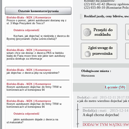
Kontakt dla pasażerów:
(22) 655-42-42 (Rzeczy zgubion
(22) 655-80-10 (Komisariat Polic
Ostatnie komentarze/pytania
Rozkład jazdy, ceny biletów, uw
Bielsko-Biała - MZK
||
Komentarze
Prosze o pomoc, jakimi autobusami dostanę się z
ul. 3 Maja Prezydent do Tesco?
Ostatnia odpowiedź
Kochani, jak dojechać w niedzielę z dworca do
Bystrej (przystanek chyba Leśniczówka)?
Bielsko-Biała - MZK
||
Komentarze
witam chce sie dostac z dworca PKS w bielsku
bialej do Fiata moze ktos wie jakie tam autobusy
jezdza dziekuje za informacje
Bielsko-Biała - MZK
||
Komentarze
Obsługiwane miasta :
jak dojechac z dworca pkp na szyndzielnie?
Warszawa
Bielsko-Biała - MZK
||
Komentarze
Łącznie (59)
Ktorym autobusem dojechac do firmy TRW w
komorowicach ul konwojowa 94
Dodał(a) :
add 2015-12-11 20:17:33
a jak do metro wierzbno dojechać jak 
Bielsko-Biała - MZK
||
Komentarze
Ktorym autobusem dojechac do firmy TRW w
_______________________
komorowicach ul konwojowa 94
->
Dodał(a) :
mati 2015-12-14 
Ostatnia odpowiedź
A skąd chcesz dojechać
jakim autobusem dojade z dworca na
_______________________
ul.matusiaka?
->
DODAJ W TYM WĄTKU SWÓ