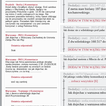
_______________________
->
Prudnik - Veolia
||
Komentarze
Dodał(a) :
mati 2015-07-22 
Dzień doby chciałbym złożyć skargę. Dziś autobus
Z metra stare bielany 197 (ki
jadący z Głuchołazy do Opola, będący na
przystanku Prószków o godz. 13:35 nie zatrzymał
kochanowskiego .
się mimo 2 osób czekajacych na niego. Nie
rozumiem powodów kierowcy, który nawet zbliżając
_______________________
się do przystanku nie zwolnił i przejechał obok na
->
DODAJ W TYM WĄTKU SWÓ
pełnym gazie. Posiadam bilet miesięczny, ale
zaczynam się zastanawiać czy jest sensens
korzystać z usług Państwa firmy.
Dodał(a) :
Misiaaaaaaa 2015-07-03 
Jak dostac sie z wileńskiego pod pałac 
_______________________
Warszawa - PKS
||
Komentarze
->
Jak dojechac z Warszawy Zachodniej do Ustronia
Dodał(a) :
mati 2015-07-04 
Zdróju Pks lub Pkp
Z dw.wileńskiego 160.517 do
Ostatnia odpowiedź
_______________________
->
DODAJ W TYM WĄTKU SWÓ
Srak
Dodał(a) :
ztrus@poczta.onet.pl 201
Jak dojechać metrem z Młocin do ul. P
Warszawa - PKS
||
Komentarze
Dlaczego tak firma panstwowa probuje okradac
_______________________
spoleczenstwo ,minuta rozmowy 2.50 ,ZLODZIEJE
->
,kiedy bedzie porzadek na stronach ze bedzie
DODAJ W TYM WĄTKU SWÓ
mozna np. dowiedziec sie jak dojechac do
Goszczynina ,co za kraj ................
Dodał(a) :
bb7517@gmail.com 2012-
Od jakiego wieku bilety komunikacji m
Ostatnia odpowiedź
->
... zobacz wszytskie [6]
weź się zamknij
_______________________
->
Dodał(a) :
zofia.roszkowska
Warszawa - Tramwaje
||
Komentarze
Jak dojechac z warszawa mło
Jak z dworca wileńskiego dojechać
doUl.Rzymowskiego 36
_______________________
->
Dodał(a) :
zofia.roszkowska
Ostatnia odpowiedź
Jak dojechac z warszawa mło