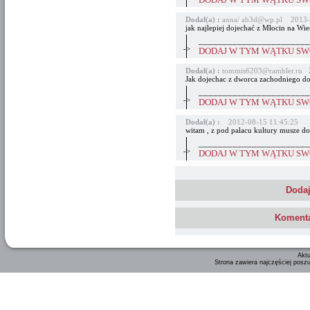
DODAJ W TYM WĄTKU SWÓ
Dodał(a) :
anna/ ab3d@wp.pl 2013-
jak najlepiej dojechać z Młocin na Wie
_______________________
->
DODAJ W TYM WĄTKU SWÓ
Dodał(a) :
tommis6203@rambler.ru 2
Jak dojechac z dworca zachodniego d
_______________________
->
DODAJ W TYM WĄTKU SWÓ
Dodał(a) :
2012-08-15 11:45:25
witam , z pod palacu kultury musze do
_______________________
->
DODAJ W TYM WĄTKU SWÓ
Dodaj
Komenta
Aktu
Strona zawiera najczęściej posz