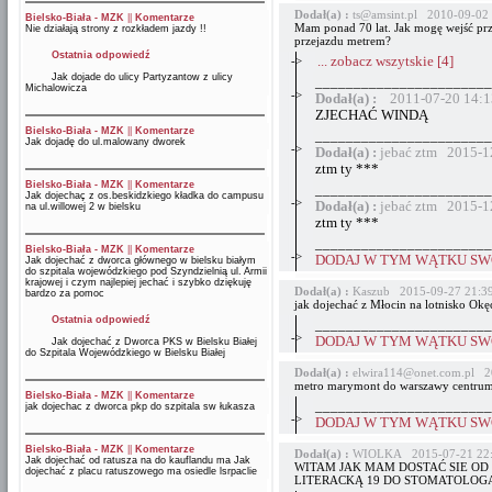
Dodał(a) :
ts@amsint.pl 2010-09-02 
Bielsko-Biała - MZK
||
Komentarze
Mam ponad 70 lat. Jak mogę wejść prz
Nie działają strony z rozkładem jazdy !!
przejazdu metrem?
Ostatnia odpowiedź
->
... zobacz wszytskie [4]
Jak dojade do ulicy Partyzantow z ulicy
_______________________
Michalowicza
->
Dodał(a) :
2011-07-20 14:1
ZJECHAĆ WINDĄ
Bielsko-Biała - MZK
||
Komentarze
_______________________
Jak dojadę do ul.malowany dworek
->
Dodał(a) :
jebać ztm 2015-1
ztm ty ***
Bielsko-Biała - MZK
||
Komentarze
_______________________
Jak dojechaç z os.beskidzkiego kładka do campusu
->
Dodał(a) :
jebać ztm 2015-1
na ul.willowej 2 w bielsku
ztm ty ***
_______________________
Bielsko-Biała - MZK
||
Komentarze
->
DODAJ W TYM WĄTKU SWÓ
Jak dojechać z dworca głównego w bielsku białym
do szpitala wojewódzkiego pod Szyndzielnią ul. Armii
krajowej i czym najlepiej jechać i szybko dziękuję
Dodał(a) :
Kaszub 2015-09-27 21:3
bardzo za pomoc
jak dojechać z Młocin na lotnisko Okę
Ostatnia odpowiedź
_______________________
->
DODAJ W TYM WĄTKU SWÓ
Jak dojechać z Dworca PKS w Bielsku Białej
do Szpitala Wojewódzkiego w Bielsku Białej
Dodał(a) :
elwira114@onet.com.pl 2
metro marymont do warszawy centrum
Bielsko-Biała - MZK
||
Komentarze
_______________________
jak dojechac z dworca pkp do szpitala sw łukasza
->
DODAJ W TYM WĄTKU SWÓ
Bielsko-Biała - MZK
||
Komentarze
Dodał(a) :
WIOLKA 2015-07-21 22:
Jak dojechać od ratusza na do kauflandu ma Jak
WITAM JAK MAM DOSTAĆ SIE OD
dojechać z placu ratuszowego ma osiedle lsrpaclie
LITERACKĄ 19 DO STOMATOLOGA