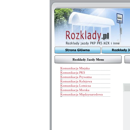
Rozkłady Jazdy Menu
Komunikacja Miejska
Komunikacja PKS
Komunikacja Prywatna
Komunikacja Kolejowa
Komunikacja Lotnicza
Komunikacja Morska
Komunikacja Międzynarodowa