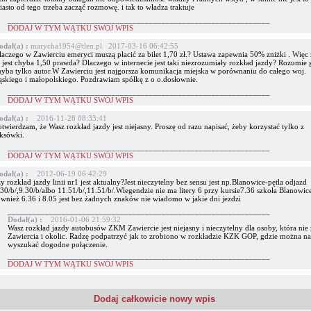
asto od tego trzeba zacząć rozmowę. i tak to władza traktuje
_______________________________________________________________
DODAJ W TYM WĄTKU SWÓJ WPIS
odał(a) :
marycha1954@tlen.pl 2017-03-16 06:42:55
laczego w Zawierciu emeryci muszą płacić za bilet 1,70 zł.? Ustawa zapewnia 50% zniżki . Więc z
o jest chyba 1,50 prawda? Dlaczego w internecie jest taki niezrozumiały rozkład jazdy? Rozumie 
hyba tylko autor.W Zawierciu jest najgorsza komunikacja miejska w porównaniu do całego woj.
ląskiego i małopolskiego. Pozdrawiam spółkę z o o.dosłownie.
_______________________________________________________________
DODAJ W TYM WĄTKU SWÓJ WPIS
odał(a) :
2016-11-28 08:33:41
twierdzam, że Wasz rozkład jazdy jest niejasny. Proszę od razu napisać, żeby korzystać tylko z
aksówki.
_______________________________________________________________
DODAJ W TYM WĄTKU SWÓJ WPIS
odał(a) :
2012-06-19 06:42:29
y rozkład jazdy linii nr1 jest aktualny?Jest nieczytelny bez sensu jest np.Blanowice-pętla odjazd
30/b/,9.30/b/albo 11.51/b/,11.51/b/.Wlegendzie nie ma litery 6 przy kursie7.36 szkoła Blanowic
ównież 6.36 i 8.05 jest bez żadnych znaków nie wiadomo w jakie dni jezdzi
_______________________________________________________________
Dodał(a) :
2016-01-06 21:59:32
Wasz rozkład jazdy autobusów ZKM Zawiercie jest niejasny i nieczytelny dla osoby, która nie
Zawiercia i okolic. Radzę podpatrzyć jak to zrobiono w rozkładzie KZK GOP, gdzie można n
wyszukać dogodne połączenie.
_______________________________________________________________
DODAJ W TYM WĄTKU SWÓJ WPIS
Dodaj całkowicie nowy wpis