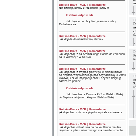
mi
Bielsko-Biała - MZK
||
Komentarze
Nie działają strony z rozkładem jazdy !!
->
Ostatnia odpowiedź
D
Jak dojade do ulicy Partyzantow z ulicy
D
Michalowicza
t
c
ś
Bielsko-Biała - MZK
||
Komentarze
Jak dojadę do ul.malowany dworek
->
Bielsko-Biała - MZK
||
Komentarze
D
Jak dojechaç z os.beskidzkiego kładka do campusu
Po
na ul.willowej 2 w bielsku
t
->
Bielsko-Biała - MZK
||
Komentarze
Jak dojechać z dworca głównego w bielsku białym
do szpitala wojewódzkiego pod Szyndzielnią ul. Armii
D
krajowej i czym najlepiej jechać i szybko dziękuję
cz
bardzo za pomoc
9.
r
Ostatnia odpowiedź
Jak dojechać z Dworca PKS w Bielsku Białej
->
do Szpitala Wojewódzkiego w Bielsku Białej
Bielsko-Biała - MZK
||
Komentarze
jak dojechac z dworca pkp do szpitala sw łukasza
->
Bielsko-Biała - MZK
||
Komentarze
Jak dojechać od ratusza na do kauflandu ma Jak
dojechać z placu ratuszowego ma osiedle lsrpaclie