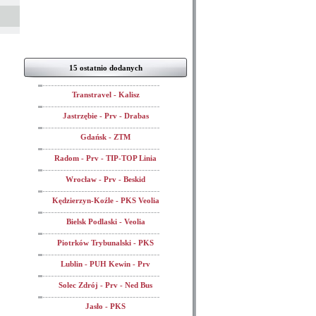
15 ostatnio dodanych
Transtravel - Kalisz
Jastrzębie - Prv - Drabas
Gdańsk - ZTM
Radom - Prv - TIP-TOP Linia
Wrocław - Prv - Beskid
Kędzierzyn-Koźle - PKS Veolia
Bielsk Podlaski - Veolia
Piotrków Trybunalski - PKS
Lublin - PUH Kewin - Prv
Solec Zdrój - Prv - Ned Bus
Jasło - PKS