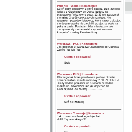
Prudnik - Veolia
||
Komentarze
Dzień doby chciałbym złożyć skargę. Dziś autobus
jadący z Głuchołazy do Opola, będący na
przystanku Prószków o godz. 13:35 nie zatrzymał
się mimo 2 osób czekajacych na niego. Nie
rozumiem powodów kierowcy, który nawet zbliżając
się do przystanku nie zwolnił i przejechał obok na
pełnym gazie. Posiadam bilet miesięczny, ale
zaczynam się zastanawiać czy jest sensens
korzystać z usług Państwa firmy.
Warszawa - PKS
||
Komentarze
Jak dojechac z Warszawy Zachodniej do Ustronia
Zdróju Pks lub Pkp
Ostatnia odpowiedź
Srak
Warszawa - PKS
||
Komentarze
Dlaczego tak firma panstwowa probuje okradac
spoleczenstwo ,minuta rozmowy 2.50 ,ZLODZIEJE
,kiedy bedzie porzadek na stronach ze bedzie
mozna np. dowiedziec sie jak dojechac do
Goszczynina ,co za kraj ................
Ostatnia odpowiedź
weź się zamknij
Warszawa - Tramwaje
||
Komentarze
Jak z dworca wileńskiego dojechać
doUl.Rzymowskiego 36
Ostatnia odpowiedź