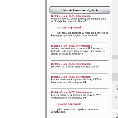
Ostatnie komentarze/pytania
Bielsko-Biała - MZK
||
Komentarze
Prosze o pomoc, jakimi autobusami dostanę się z
ul. 3 Maja Prezydent do Tesco?
Ostatnia odpowiedź
Kochani, jak dojechać w niedzielę z dworca do
Bystrej (przystanek chyba Leśniczówka)?
Bielsko-Biała - MZK
||
Komentarze
witam chce sie dostac z dworca PKS w bielsku
bialej do Fiata moze ktos wie jakie tam autobusy
jezdza dziekuje za informacje
Bielsko-Biała - MZK
||
Komentarze
jak dojechac z dworca pkp na szyndzielnie?
Bielsko-Biała - MZK
||
Komentarze
Ktorym autobusem dojechac do firmy TRW w
komorowicach ul konwojowa 94
D
Dl
Bielsko-Biała - MZK
||
Komentarze
Ktorym autobusem dojechac do firmy TRW w
->
komorowicach ul konwojowa 94
Ostatnia odpowiedź
->
jakim autobusem dojade z dworca na
ul.matusiaka?
D
zk