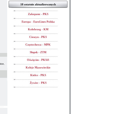
10 ostatnio aktualizowanych
Zakopane - PKS
Europa - EuroLines Polska
Kołobrzeg - KM
Cieszyn - PKS
Częstochowa - MPK
Słupsk - ZTM
Oświęcim - PKSiS
ice,
Koleje Mazowieckie
Kielce - PKS
Żywiec - PKS