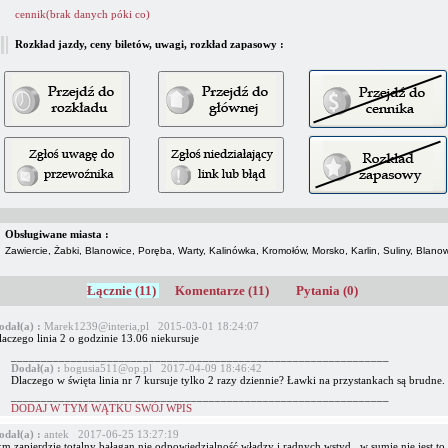
cennik(brak danych póki co)
Rozkład jazdy, ceny biletów, uwagi, rozkład zapasowy :
Obsługiwane miasta :
Zawiercie, Żabki, Blanowice, Poręba, Warty, Kalinówka, Kromołów, Morsko, Karlin, Suliny, Blanow
Łącznie (11)
Komentarze (11)
Pytania (0)
odał(a) :
Marek1239@interia,pl 2015-03-01 18:24:07
aczego linia 2 o godzinie 13.06 niekursuje
_______________________________________________________________
Dodał(a) :
bogusia511@op.pl 2017-04-09 18:46:42
Dlaczego w święta linia nr 7 kursuje tylko 2 razy dziennie? Ławki na przystankach są brudne.
_______________________________________________________________
DODAJ W TYM WĄTKU SWÓJ WPIS
odał(a) :
antek 2017-06-25 13:27:19
m zapierdzie totalny bałagan nie odpowiedzialność władzy i radnych wstyd , w sumie nie jest to