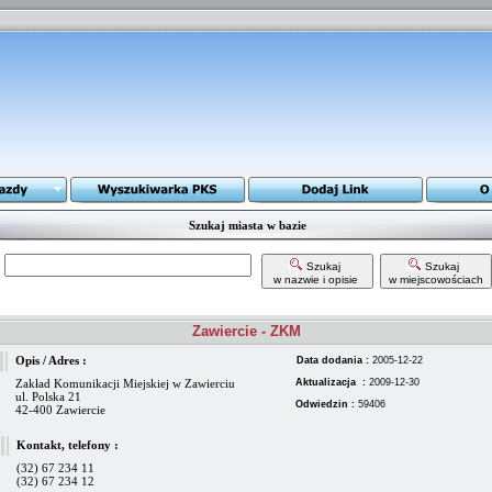
Szukaj miasta w bazie
Szukaj
Szukaj
w nazwie i opisie
w miejscowościach
Zawiercie - ZKM
Opis / Adres :
Data dodania :
2005-12-22
Zakład Komunikacji Miejskiej w Zawierciu
Aktualizacja :
2009-12-30
ul. Polska 21
Odwiedzin :
59406
42-400 Zawiercie
Kontakt, telefony :
(32) 67 234 11
(32) 67 234 12