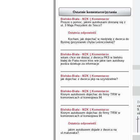
Ostatnie komentarze/pytania
Bielsko-Biała - MZK
||
Komentarze
Prosze o pomoc, jakimi autobusami dostanę się z
ul. 3 Maja Prezydent do Tesco?
Ostatnia odpowiedź
Kochani, jak dojechać w niedzielę z dworca do
Bystrej (przystanek chyba Leśniczówka)?
Bielsko-Biała - MZK
||
Komentarze
witam chce sie dostac z dworca PKS w bielsku
bialej do Fiata moze ktos wie jakie tam autobusy
jezdza dziekuje za informacje
Bielsko-Biała - MZK
||
Komentarze
jak dojechac z dworca pkp na szyndzielnie?
Bielsko-Biała - MZK
||
Komentarze
Ktorym autobusem dojechac do firmy TRW w
komorowicach ul konwojowa 94
D
cz
9.
Bielsko-Biała - MZK
||
Komentarze
Ktorym autobusem dojechac do firmy TRW w
r
komorowicach ul konwojowa 94
->
Ostatnia odpowiedź
jakim autobusem dojade z dworca na
ul.matusiaka?