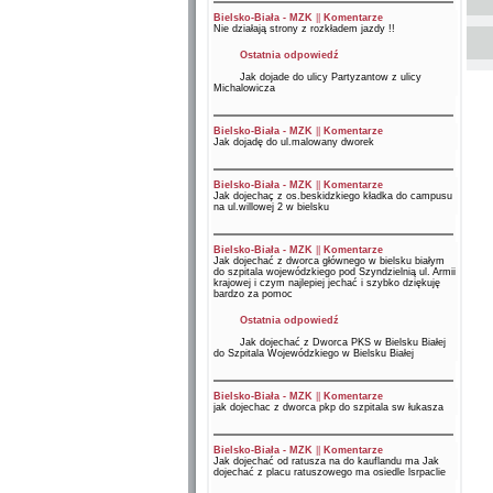
Bielsko-Biała - MZK
||
Komentarze
Nie działają strony z rozkładem jazdy !!
Ostatnia odpowiedź
Jak dojade do ulicy Partyzantow z ulicy
Michalowicza
Bielsko-Biała - MZK
||
Komentarze
Jak dojadę do ul.malowany dworek
Bielsko-Biała - MZK
||
Komentarze
Jak dojechaç z os.beskidzkiego kładka do campusu
na ul.willowej 2 w bielsku
Bielsko-Biała - MZK
||
Komentarze
Jak dojechać z dworca głównego w bielsku białym
do szpitala wojewódzkiego pod Szyndzielnią ul. Armii
krajowej i czym najlepiej jechać i szybko dziękuję
bardzo za pomoc
Ostatnia odpowiedź
Jak dojechać z Dworca PKS w Bielsku Białej
do Szpitala Wojewódzkiego w Bielsku Białej
Bielsko-Biała - MZK
||
Komentarze
jak dojechac z dworca pkp do szpitala sw łukasza
Bielsko-Biała - MZK
||
Komentarze
Jak dojechać od ratusza na do kauflandu ma Jak
dojechać z placu ratuszowego ma osiedle lsrpaclie