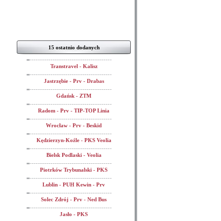
15 ostatnio dodanych
Transtravel - Kalisz
Jastrzębie - Prv - Drabas
Gdańsk - ZTM
Radom - Prv - TIP-TOP Linia
Wrocław - Prv - Beskid
Kędzierzyn-Koźle - PKS Veolia
Bielsk Podlaski - Veolia
Piotrków Trybunalski - PKS
Lublin - PUH Kewin - Prv
Solec Zdrój - Prv - Ned Bus
Jasło - PKS