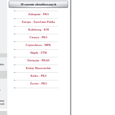
10 ostatnio aktualizowanych
Zakopane - PKS
Europa - EuroLines Polska
Kołobrzeg - KM
Cieszyn - PKS
Częstochowa - MPK
Słupsk - ZTM
Oświęcim - PKSiS
ice,
Koleje Mazowieckie
Kielce - PKS
Żywiec - PKS
e
 zna
awet