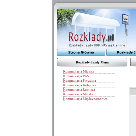
Rozkłady Jazdy Menu
Komunikacja Miejska
Komunikacja PKS
Komunikacja Prywatna
Komunikacja Kolejowa
Komunikacja Lotnicza
Komunikacja Morska
Komunikacja Międzynarodowa