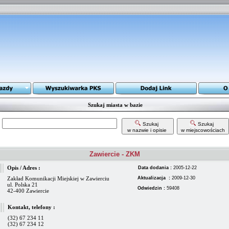
Szukaj miasta w bazie
Szukaj
Szukaj
w nazwie i opisie
w miejscowościach
Zawiercie - ZKM
Opis / Adres :
Data dodania :
2005-12-22
Zakład Komunikacji Miejskiej w Zawierciu
Aktualizacja :
2009-12-30
ul. Polska 21
Odwiedzin :
59408
42-400 Zawiercie
Kontakt, telefony :
(32) 67 234 11
(32) 67 234 12