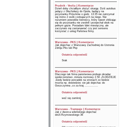
Prudnik - Veolia
||
Komentarze
Dzień doby chciałbym złożyć skargę. Dziś autobus
jadący z Głuchołazy do Opola, będący na
przystanku Prószków o godz. 13:35 nie zatrzymał
się mimo 2 osób czekajacych na niego. Nie
rozumiem powodów kierowcy, który nawet zbliżając
się do przystanku nie zwolnił i przejechał obok na
pełnym gazie. Posiadam bilet miesięczny, ale
zaczynam się zastanawiać czy jest sensens
korzystać z usług Państwa firmy.
Warszawa - PKS
||
Komentarze
Jak dojechac z Warszawy Zachodniej do Ustronia
Zdróju Pks lub Pkp
Ostatnia odpowiedź
Srak
Warszawa - PKS
||
Komentarze
Dlaczego tak firma panstwowa probuje okradac
spoleczenstwo ,minuta rozmowy 2.50 ,ZLODZIEJE
,kiedy bedzie porzadek na stronach ze bedzie
mozna np. dowiedziec sie jak dojechac do
Goszczynina ,co za kraj ................
Ostatnia odpowiedź
weź się zamknij
Warszawa - Tramwaje
||
Komentarze
Jak z dworca wileńskiego dojechać
doUl.Rzymowskiego 36
Ostatnia odpowiedź