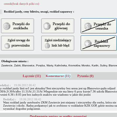
cennik(brak danych póki co)
Rozkład jazdy, ceny biletów, uwagi, rozkład zapasowy :
Obsługiwane miasta :
Zawiercie, Żabki, Blanowice, Poręba, Warty, Kalinówka, Kromołów, Morsko, Karlin, Suliny, Blanow
Łącznie (11)
Komentarze (11)
Pytania (0)
odał(a) :
19.06.2012 06:42
y rozkład jazdy linii nr1 jest aktualny?Jest nieczytelny bez sensu jest np.Blanowice-pętla odjazd
30/b/,9.30/b/albo 11.51/b/,11.51/b/.Wlegendzie nie ma litery 6 przy kursie7.36 szkoła Blanowic
ównież 6.36 i 8.05 jest bez żadnych znaków nie wiadomo w jakie dni jezdzi
Dodał(a) :
19.06.2012 06:42
Wasz rozkład jazdy autobusów ZKM Zawiercie jest niejasny i nieczytelny dla osoby, która nie
Zawiercia i okolic. Radzę podpatrzyć jak to zrobiono w rozkładzie KZK GOP, gdzie można n
wyszukać dogodne połączenie.
Dodawanie wpisu w wątku powyżej