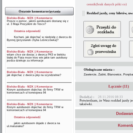
cennik(brak danych póki co)
Ostatnie komentarze/pytania
Rozkład jazdy, ceny biletów, uw
Bielsko-Biała - MZK
||
Komentarze
Prosze o pomoc, jakimi autobusami dostanę się z
ul. 3 Maja Prezydent do Tesco?
Ostatnia odpowiedź
Kochani, jak dojechać w niedzielę z dworca do
Bystrej (przystanek chyba Leśniczówka)?
Bielsko-Biała - MZK
||
Komentarze
witam chce sie dostac z dworca PKS w bielsku
bialej do Fiata moze ktos wie jakie tam autobusy
jezdza dziekuje za informacje
Obsługiwane miasta :
Bielsko-Biała - MZK
||
Komentarze
Zawiercie, Żabki, Blanowice, Poręba
jak dojechac z dworca pkp na szyndzielnie?
Łącznie (11)
Bielsko-Biała - MZK
||
Komentarze
Ktorym autobusem dojechac do firmy TRW w
komorowicach ul konwojowa 94
Dodał(a) :
28.11.2016 08:33
Potwierdzam, że Wasz rozkład jazdy jes
taksówki.
Bielsko-Biała - MZK
||
Komentarze
Ktorym autobusem dojechac do firmy TRW w
komorowicach ul konwojowa 94
Dodawani
Ostatnia odpowiedź
jakim autobusem dojade z dworca na
Komenta
ul.matusiaka?