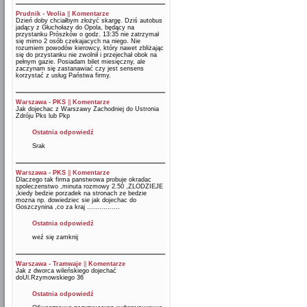
Prudnik - Veolia
||
Komentarze
Dzień doby chciałbym złożyć skargę. Dziś autobus
jadący z Głuchołazy do Opola, będący na
przystanku Prószków o godz. 13:35 nie zatrzymał
się mimo 2 osób czekajacych na niego. Nie
rozumiem powodów kierowcy, który nawet zbliżając
się do przystanku nie zwolnił i przejechał obok na
pełnym gazie. Posiadam bilet miesięczny, ale
zaczynam się zastanawiać czy jest sensens
korzystać z usług Państwa firmy.
Warszawa - PKS
||
Komentarze
Jak dojechac z Warszawy Zachodniej do Ustronia
Zdróju Pks lub Pkp
Ostatnia odpowiedź
Srak
Warszawa - PKS
||
Komentarze
Dlaczego tak firma panstwowa probuje okradac
spoleczenstwo ,minuta rozmowy 2.50 ,ZLODZIEJE
,kiedy bedzie porzadek na stronach ze bedzie
mozna np. dowiedziec sie jak dojechac do
Goszczynina ,co za kraj ................
Ostatnia odpowiedź
weź się zamknij
Warszawa - Tramwaje
||
Komentarze
Jak z dworca wileńskiego dojechać
doUl.Rzymowskiego 36
Ostatnia odpowiedź