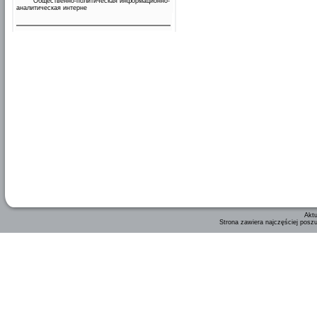
Общественно-политическая информационно-
аналитическая интерне
Aktu
Strona zawiera najczęściej posz