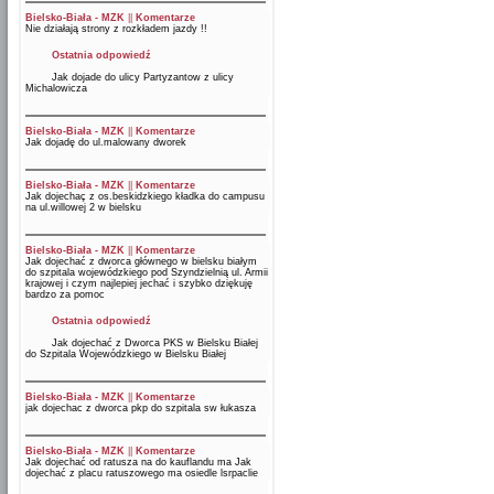
Bielsko-Biała - MZK
||
Komentarze
Nie działają strony z rozkładem jazdy !!
Ostatnia odpowiedź
Jak dojade do ulicy Partyzantow z ulicy
Michalowicza
Bielsko-Biała - MZK
||
Komentarze
Jak dojadę do ul.malowany dworek
Bielsko-Biała - MZK
||
Komentarze
Jak dojechaç z os.beskidzkiego kładka do campusu
na ul.willowej 2 w bielsku
Bielsko-Biała - MZK
||
Komentarze
Jak dojechać z dworca głównego w bielsku białym
do szpitala wojewódzkiego pod Szyndzielnią ul. Armii
krajowej i czym najlepiej jechać i szybko dziękuję
bardzo za pomoc
Ostatnia odpowiedź
Jak dojechać z Dworca PKS w Bielsku Białej
do Szpitala Wojewódzkiego w Bielsku Białej
Bielsko-Biała - MZK
||
Komentarze
jak dojechac z dworca pkp do szpitala sw łukasza
Bielsko-Biała - MZK
||
Komentarze
Jak dojechać od ratusza na do kauflandu ma Jak
dojechać z placu ratuszowego ma osiedle lsrpaclie