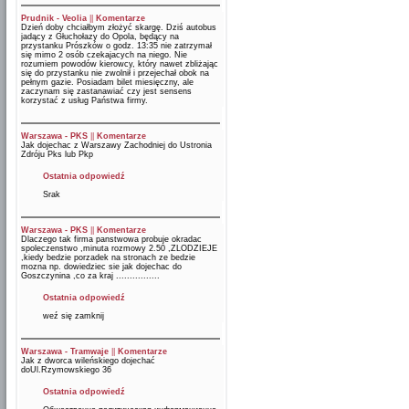
Prudnik - Veolia
||
Komentarze
Dzień doby chciałbym złożyć skargę. Dziś autobus
jadący z Głuchołazy do Opola, będący na
przystanku Prószków o godz. 13:35 nie zatrzymał
się mimo 2 osób czekajacych na niego. Nie
rozumiem powodów kierowcy, który nawet zbliżając
się do przystanku nie zwolnił i przejechał obok na
pełnym gazie. Posiadam bilet miesięczny, ale
zaczynam się zastanawiać czy jest sensens
korzystać z usług Państwa firmy.
Warszawa - PKS
||
Komentarze
Jak dojechac z Warszawy Zachodniej do Ustronia
Zdróju Pks lub Pkp
Ostatnia odpowiedź
Srak
Warszawa - PKS
||
Komentarze
Dlaczego tak firma panstwowa probuje okradac
spoleczenstwo ,minuta rozmowy 2.50 ,ZLODZIEJE
,kiedy bedzie porzadek na stronach ze bedzie
mozna np. dowiedziec sie jak dojechac do
Goszczynina ,co za kraj ................
Ostatnia odpowiedź
weź się zamknij
Warszawa - Tramwaje
||
Komentarze
Jak z dworca wileńskiego dojechać
doUl.Rzymowskiego 36
Ostatnia odpowiedź