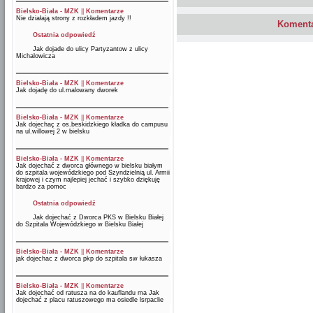
Bielsko-Biała - MZK
||
Komentarze
Nie działają strony z rozkładem jazdy !!
Komenta
Ostatnia odpowiedź
Jak dojade do ulicy Partyzantow z ulicy
Michalowicza
Bielsko-Biała - MZK
||
Komentarze
Jak dojadę do ul.malowany dworek
Bielsko-Biała - MZK
||
Komentarze
Jak dojechaç z os.beskidzkiego kładka do campusu
na ul.willowej 2 w bielsku
Bielsko-Biała - MZK
||
Komentarze
Jak dojechać z dworca głównego w bielsku białym
do szpitala wojewódzkiego pod Szyndzielnią ul. Armii
krajowej i czym najlepiej jechać i szybko dziękuję
bardzo za pomoc
Ostatnia odpowiedź
Jak dojechać z Dworca PKS w Bielsku Białej
do Szpitala Wojewódzkiego w Bielsku Białej
Bielsko-Biała - MZK
||
Komentarze
jak dojechac z dworca pkp do szpitala sw łukasza
Bielsko-Biała - MZK
||
Komentarze
Jak dojechać od ratusza na do kauflandu ma Jak
dojechać z placu ratuszowego ma osiedle lsrpaclie