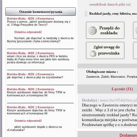
cennik(brak danych póki co)
Ostatnie komentarze/pytania
Rozkład jazdy, ceny biletów, uw
Bielsko-Biała - MZK
||
Komentarze
Prosze o pomoc, jakimi autobusami dostanę się z
ul. 3 Maja Prezydent do Tesco?
Ostatnia odpowiedź
Kochani, jak dojechać w niedzielę z dworca do
Bystrej (przystanek chyba Leśniczówka)?
Bielsko-Biała - MZK
||
Komentarze
witam chce sie dostac z dworca PKS w bielsku
bialej do Fiata moze ktos wie jakie tam autobusy
jezdza dziekuje za informacje
Obsługiwane miasta :
Bielsko-Biała - MZK
||
Komentarze
Zawiercie, Żabki, Blanowice, Poręba
jak dojechac z dworca pkp na szyndzielnie?
Łącznie (11)
Bielsko-Biała - MZK
||
Komentarze
Ktorym autobusem dojechac do firmy TRW w
komorowicach ul konwojowa 94
Dodał(a) :
marycha1954@tlen.pl
Dlaczego w Zawierciu emeryci mu
Bielsko-Biała - MZK
||
Komentarze
zniżki . Więc z 3 zł to jest chyba
Ktorym autobusem dojechac do firmy TRW w
komorowicach ul konwojowa 94
niezrozumiały rozkład jazdy? Ro
komunikacja miejska w porównani
Ostatnia odpowiedź
Pozdrawiam spółkę z o o.dosłown
jakim autobusem dojade z dworca na
ul.matusiaka?
Dodawani