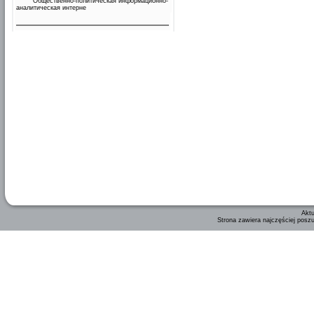
Общественно-политическая информационно-
аналитическая интерне
Aktu
Strona zawiera najczęściej posz