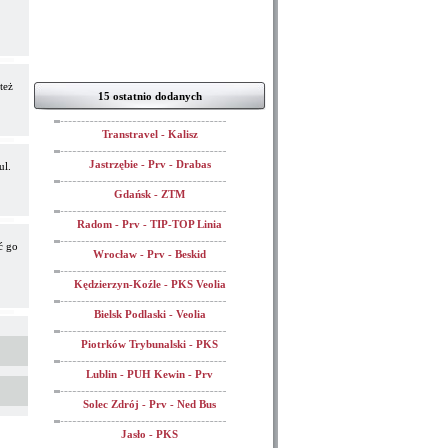
też
15 ostatnio dodanych
Transtravel - Kalisz
Jastrzębie - Prv - Drabas
ul.
Gdańsk - ZTM
Radom - Prv - TIP-TOP Linia
ć go
Wrocław - Prv - Beskid
Kędzierzyn-Koźle - PKS Veolia
Bielsk Podlaski - Veolia
Piotrków Trybunalski - PKS
Lublin - PUH Kewin - Prv
Solec Zdrój - Prv - Ned Bus
Jasło - PKS