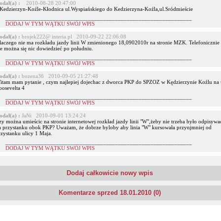
odał(a) :
2010-08-28 20:47:00
 Kedzierzyn-Koźle-Kłodnica ul.Wyspiańskiego do Kedzierzyna-Koźla,ul.Sródmieście
_______________________________________________________________
DODAJ W TYM WĄTKU SWÓJ WPIS
odał(a) :
brojek222@ interia.pl 2010-09-22 22:06:08
laczego nie ma rozkładu jazdy linii W zmienionego 18,0902010r na stronie MZK. Telefonicznie 
ie można się nic dowiedzieć po południu.
_______________________________________________________________
DODAJ W TYM WĄTKU SWÓJ WPIS
odał(a) :
bozena36 2010-09-05 21:27:48
itam mam pytanie , czym najlepiej dojechac z dworca PKP do SPZOZ w Kędzierzynie Koźlu na 
oosevelta 4
_______________________________________________________________
DODAJ W TYM WĄTKU SWÓJ WPIS
odał(a) :
JaNi 2010-09-01 13:24:24
y można umieścic na stronie internetowej rozkład jazdy linii "W",żeby nie trzeba było odpisywa
a przystanku obok PKP? Uważam, że dobrze byloby aby linia "W" kursowała przynjmniej od
rzystanku ulicy 1 Maja.
_______________________________________________________________
DODAJ W TYM WĄTKU SWÓJ WPIS
Dodaj całkowicie nowy wpis
Komentarze sprzed 18.01.2010 (0)