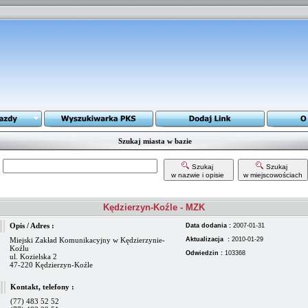
Szukaj miasta w bazie
Szukaj
Szukaj
w nazwie i opisie
w miejscowościach
Kędzierzyn-Koźle - MZK
Opis / Adres :
Data dodania :
2007-01-31
Miejski Zakład Komunikacyjny w Kędzierzynie-
Aktualizacja :
2010-01-29
Koźlu
Odwiedzin :
103368
ul. Kozielska 2
47-220 Kędzierzyn-Koźle
Kontakt, telefony :
(77) 483 52 52