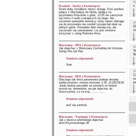
D
z
Prudnik - Veolia
||
Komentarze
Dzień doby chciałbym złożyć skargę. Dziś autobus
jadący z Głuchołazy do Opola, będący na
->
przystanku Prószków o godz. 13:35 nie zatrzymał
się mimo 2 osób czekajacych na niego. Nie
rozumiem powodów kierowcy, który nawet zbliżając
D
się do przystanku nie zwolnił i przejechał obok na
D
pełnym gazie. Posiadam bilet miesięczny, ale
n
zaczynam się zastanawiać czy jest sensens
korzystać z usług Państwa firmy.
->
Warszawa - PKS
||
Komentarze
D
Jak dojechac z Warszawy Zachodniej do Ustronia
W
Zdróju Pks lub Pkp
R
Ostatnia odpowiedź
->
Srak
D
Cz
Warszawa - PKS
||
Komentarze
n
Dlaczego tak firma panstwowa probuje okradac
p
spoleczenstwo ,minuta rozmowy 2.50 ,ZLODZIEJE
,kiedy bedzie porzadek na stronach ze bedzie
mozna np. dowiedziec sie jak dojechac do
->
Goszczynina ,co za kraj ................
Ostatnia odpowiedź
weź się zamknij
Warszawa - Tramwaje
||
Komentarze
Jak z dworca wileńskiego dojechać
doUl.Rzymowskiego 36
Ostatnia odpowiedź