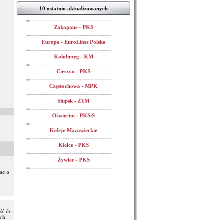
10 ostatnio aktualizowanych
Zakopane - PKS
Europa - EuroLines Polska
Kołobrzeg - KM
Cieszyn - PKS
Częstochowa - MPK
Słupsk - ZTM
Oświęcim - PKSiS
Koleje Mazowieckie
Kielce - PKS
Żywiec - PKS
ac o
ść do
ych