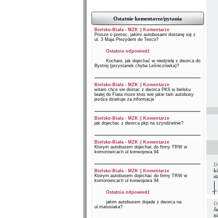
Ostatnie komentarze/pytania
Bielsko-Biała - MZK
||
Komentarze
Prosze o pomoc, jakimi autobusami dostanę się z
ul. 3 Maja Prezydent do Tesco?
Ostatnia odpowiedź
Kochani, jak dojechać w niedzielę z dworca do
Bystrej (przystanek chyba Leśniczówka)?
Bielsko-Biała - MZK
||
Komentarze
witam chce sie dostac z dworca PKS w bielsku
bialej do Fiata moze ktos wie jakie tam autobusy
jezdza dziekuje za informacje
Bielsko-Biała - MZK
||
Komentarze
jak dojechac z dworca pkp na szyndzielnie?
Bielsko-Biała - MZK
||
Komentarze
Ktorym autobusem dojechac do firmy TRW w
komorowicach ul konwojowa 94
D
k
Bielsko-Biała - MZK
||
Komentarze
Ktorym autobusem dojechac do firmy TRW w
st
komorowicach ul konwojowa 94
->
Ostatnia odpowiedź
jakim autobusem dojade z dworca na
D
ul.matusiaka?
J
n