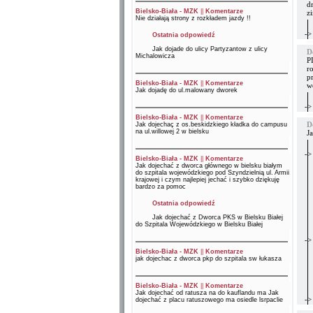
d
Bielsko-Biała - MZK
||
Komentarze
z
Nie działają strony z rozkładem jazdy !!
->
Ostatnia odpowiedź
Jak dojade do ulicy Partyzantow z ulicy
D
Michalowicza
P
r
p
Bielsko-Biała - MZK
||
Komentarze
w
Jak dojadę do ul.malowany dworek
->
Bielsko-Biała - MZK
||
Komentarze
D
Jak dojechaç z os.beskidzkiego kładka do campusu
na ul.willowej 2 w bielsku
J
->
Bielsko-Biała - MZK
||
Komentarze
Jak dojechać z dworca głównego w bielsku białym
do szpitala wojewódzkiego pod Szyndzielnią ul. Armii
krajowej i czym najlepiej jechać i szybko dziękuję
bardzo za pomoc
Ostatnia odpowiedź
Jak dojechać z Dworca PKS w Bielsku Białej
do Szpitala Wojewódzkiego w Bielsku Białej
->
Bielsko-Biała - MZK
||
Komentarze
jak dojechac z dworca pkp do szpitala sw łukasza
Bielsko-Biała - MZK
||
Komentarze
Jak dojechać od ratusza na do kauflandu ma Jak
->
dojechać z placu ratuszowego ma osiedle lsrpaclie