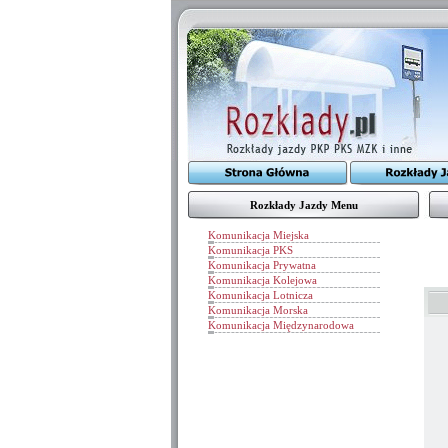
Rozkłady Jazdy Menu
Komunikacja Miejska
Komunikacja PKS
Komunikacja Prywatna
Komunikacja Kolejowa
Komunikacja Lotnicza
Komunikacja Morska
Komunikacja Międzynarodowa