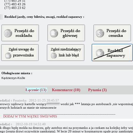
(77) 483 29 51
(77) 483 43 26
(77) 483 23 62
Rozkład jazdy, ceny biletów, uwagi, rozkład zapasowy :
Obsługiwane miasta :
Kędzierzyn-Koźle
Łącznie (13)
Komentarze (10)
Pytania (3)
odał(a) :
Pasażerka 2012-11-25 20:45:57
ierowcy rajdowcy kartofle wożący!!!!!!!!!!! wozki jak *** latataja po autobusach ,nie wspominaj
arszych ludziach az stanie sie nieszczescie
_______________________________________________________________
DODAJ W TYM WĄTKU SWÓJ WPIS
odał(a) :
2012-10-19 14:51:40
ak długo będę mokła na deszczu, gdy autobus stoi na przystanku a ja czekam na kolejkę żeby wej
iego (reszta drzwi oczywiście zamknięta). W lecie 20 minut w koszmarnym upale przy zamknięt