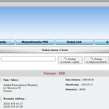
Szukaj miasta w bazie
Szukaj
Szukaj
w nazwie i opisie
w miejscowościach
Cieszyn - ZGK
Opis / Adres :
Data dodania :
2008-09-26
Zakład Komunikacji Miejskiej
Aktualizacja :
2013-07-17
ul. Słowicza 59
Odwiedzin :
39526
Cieszyn
Kontakt, telefony :
(033) 479-41-27
(033) 479-41-28