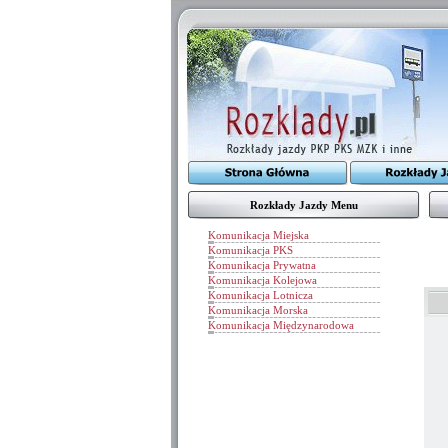
Rozkłady Jazdy Menu
Komunikacja Miejska
Komunikacja PKS
Komunikacja Prywatna
Komunikacja Kolejowa
Komunikacja Lotnicza
Komunikacja Morska
Komunikacja Międzynarodowa