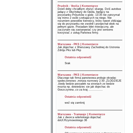
Prudnik - Veolia
||
Komentarze
Dzień doby chciałbym złożyć skargę. Dziś autobus
jadący z Głuchołazy do Opola, będący na
przystanku Prószków o godz. 13:35 nie zatrzymał
się mimo 2 osób czekajacych na niego. Nie
rozumiem powodów kierowcy, który nawet zbliżając
się do przystanku nie zwolnił i przejechał obok na
pełnym gazie. Posiadam bilet miesięczny, ale
zaczynam się zastanawiać czy jest sensens
korzystać z usług Państwa firmy.
Warszawa - PKS
||
Komentarze
Jak dojechac z Warszawy Zachodniej do Ustronia
Zdróju Pks lub Pkp
Ostatnia odpowiedź
Srak
Warszawa - PKS
||
Komentarze
Dlaczego tak firma panstwowa probuje okradac
spoleczenstwo ,minuta rozmowy 2.50 ,ZLODZIEJE
,kiedy bedzie porzadek na stronach ze bedzie
mozna np. dowiedziec sie jak dojechac do
Goszczynina ,co za kraj ................
Ostatnia odpowiedź
weź się zamknij
Warszawa - Tramwaje
||
Komentarze
Jak z dworca wileńskiego dojechać
doUl.Rzymowskiego 36
Ostatnia odpowiedź