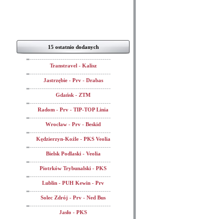
15 ostatnio dodanych
Transtravel - Kalisz
Jastrzębie - Prv - Drabas
Gdańsk - ZTM
Radom - Prv - TIP-TOP Linia
Wrocław - Prv - Beskid
Kędzierzyn-Koźle - PKS Veolia
Bielsk Podlaski - Veolia
Piotrków Trybunalski - PKS
Lublin - PUH Kewin - Prv
Solec Zdrój - Prv - Ned Bus
Jasło - PKS