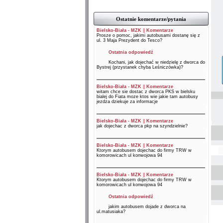
Ostatnie komentarze/pytania
Bielsko-Biała - MZK
||
Komentarze
Prosze o pomoc, jakimi autobusami dostanę się z
ul. 3 Maja Prezydent do Tesco?
Ostatnia odpowiedź
Kochani, jak dojechać w niedzielę z dworca do
Bystrej (przystanek chyba Leśniczówka)?
Bielsko-Biała - MZK
||
Komentarze
witam chce sie dostac z dworca PKS w bielsku
bialej do Fiata moze ktos wie jakie tam autobusy
jezdza dziekuje za informacje
Bielsko-Biała - MZK
||
Komentarze
jak dojechac z dworca pkp na szyndzielnie?
Bielsko-Biała - MZK
||
Komentarze
Ktorym autobusem dojechac do firmy TRW w
komorowicach ul konwojowa 94
Bielsko-Biała - MZK
||
Komentarze
Ktorym autobusem dojechac do firmy TRW w
komorowicach ul konwojowa 94
Ostatnia odpowiedź
jakim autobusem dojade z dworca na
ul.matusiaka?