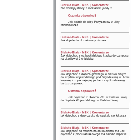
Bielsko-Biała - MZK
||
Komentarze
Nie działają strony z rozkładem jazdy !!
Ostatnia odpowiedź
Jak dojade do ulicy Partyzantow z ulicy
Michalowicza
Bielsko-Biała - MZK
||
Komentarze
Jak dojadę do ul.malowany dworek
Bielsko-Biała - MZK
||
Komentarze
Jak dojechaç z os.beskidzkiego kładka do campusu
na ul.willowej 2 w bielsku
Bielsko-Biała - MZK
||
Komentarze
Jak dojechać z dworca głównego w bielsku białym
do szpitala wojewódzkiego pod Szyndzielnią ul. Armii
krajowej i czym najlepiej jechać i szybko dziękuję
bardzo za pomoc
Ostatnia odpowiedź
Jak dojechać z Dworca PKS w Bielsku Białej
do Szpitala Wojewódzkiego w Bielsku Białej
Bielsko-Biała - MZK
||
Komentarze
jak dojechac z dworca pkp do szpitala sw łukasza
Bielsko-Biała - MZK
||
Komentarze
Jak dojechać od ratusza na do kauflandu ma Jak
dojechać z placu ratuszowego ma osiedle lsrpaclie