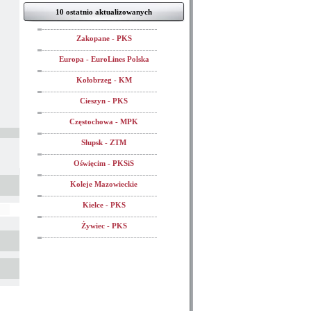
10 ostatnio aktualizowanych
Zakopane - PKS
Europa - EuroLines Polska
Kołobrzeg - KM
Cieszyn - PKS
Częstochowa - MPK
Słupsk - ZTM
Oświęcim - PKSiS
Koleje Mazowieckie
Kielce - PKS
Żywiec - PKS