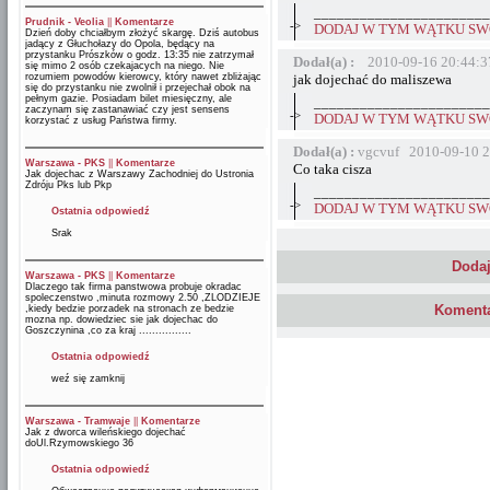
_______________________
Prudnik - Veolia
||
Komentarze
->
DODAJ W TYM WĄTKU SWÓ
Dzień doby chciałbym złożyć skargę. Dziś autobus
jadący z Głuchołazy do Opola, będący na
przystanku Prószków o godz. 13:35 nie zatrzymał
Dodał(a) :
2010-09-16 20:44:3
się mimo 2 osób czekajacych na niego. Nie
rozumiem powodów kierowcy, który nawet zbliżając
jak dojechać do maliszewa
się do przystanku nie zwolnił i przejechał obok na
pełnym gazie. Posiadam bilet miesięczny, ale
_______________________
zaczynam się zastanawiać czy jest sensens
->
DODAJ W TYM WĄTKU SWÓ
korzystać z usług Państwa firmy.
Dodał(a) :
vgcvuf 2010-09-10 2
Warszawa - PKS
||
Komentarze
Co taka cisza
Jak dojechac z Warszawy Zachodniej do Ustronia
Zdróju Pks lub Pkp
_______________________
->
DODAJ W TYM WĄTKU SWÓ
Ostatnia odpowiedź
Srak
Dodaj
Warszawa - PKS
||
Komentarze
Dlaczego tak firma panstwowa probuje okradac
spoleczenstwo ,minuta rozmowy 2.50 ,ZLODZIEJE
Komenta
,kiedy bedzie porzadek na stronach ze bedzie
mozna np. dowiedziec sie jak dojechac do
Goszczynina ,co za kraj ................
Ostatnia odpowiedź
weź się zamknij
Warszawa - Tramwaje
||
Komentarze
Jak z dworca wileńskiego dojechać
doUl.Rzymowskiego 36
Ostatnia odpowiedź