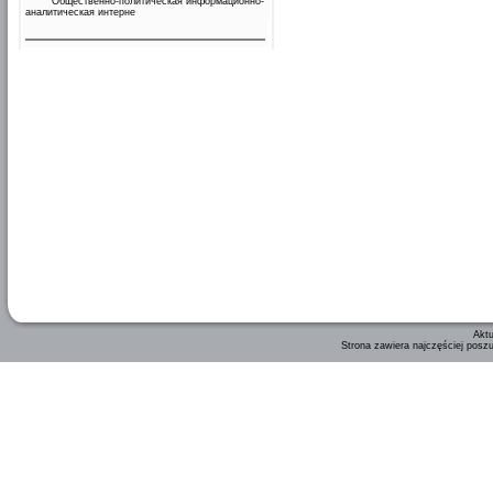
Общественно-политическая информационно-
аналитическая интерне
Aktu
Strona zawiera najczęściej posz