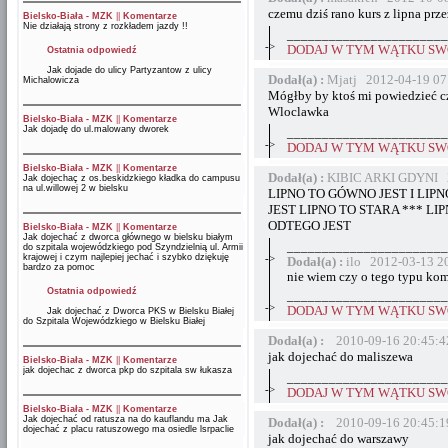
czemu dziś rano kurs z lipna prz
Bielsko-Biała - MZK
||
Komentarze
Nie działają strony z rozkładem jazdy !!
_______________________
->
DODAJ W TYM WĄTKU SWÓ
Ostatnia odpowiedź
Jak dojade do ulicy Partyzantow z ulicy
Dodał(a) :
Mjatj 2012-04-19 07
Michalowicza
Mógłby by ktoś mi powiedzieć cz
Wloclawka
Bielsko-Biała - MZK
||
Komentarze
Jak dojadę do ul.malowany dworek
_______________________
->
DODAJ W TYM WĄTKU SWÓ
Bielsko-Biała - MZK
||
Komentarze
Dodał(a) :
KIBIC ARKI GDYNI 2
Jak dojechaç z os.beskidzkiego kładka do campusu
na ul.willowej 2 w bielsku
LIPNO TO GÓWNO JEST I LIP
JEST LIPNO TO STARA *** LI
ODTEGO JEST
Bielsko-Biała - MZK
||
Komentarze
Jak dojechać z dworca głównego w bielsku białym
_______________________
do szpitala wojewódzkiego pod Szyndzielnią ul. Armii
krajowej i czym najlepiej jechać i szybko dziękuję
->
Dodał(a) :
ilo 2012-03-13 2
bardzo za pomoc
nie wiem czy o tego typu kome
Ostatnia odpowiedź
_______________________
->
DODAJ W TYM WĄTKU SWÓ
Jak dojechać z Dworca PKS w Bielsku Białej
do Szpitala Wojewódzkiego w Bielsku Białej
Dodał(a) :
2010-09-16 20:45:4
jak dojechać do maliszewa
Bielsko-Biała - MZK
||
Komentarze
jak dojechac z dworca pkp do szpitala sw łukasza
_______________________
->
DODAJ W TYM WĄTKU SWÓ
Bielsko-Biała - MZK
||
Komentarze
Jak dojechać od ratusza na do kauflandu ma Jak
Dodał(a) :
2010-09-16 20:45:1
dojechać z placu ratuszowego ma osiedle lsrpaclie
jak dojechać do warszawy