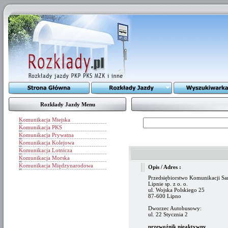
Rozkłady Jazdy Menu
Komunikacja Miejska
Komunikacja PKS
Komunikacja Prywatna
Komunikacja Kolejowa
Komunikacja Lotnicza
Komunikacja Morska
Komunikacja Międzynarodowa
Opis / Adres :
Przedsiębiorstwo Komunikacji 
Lipnie sp. z o. o.
ul. Wojska Polskiego 25
87-600 Lipno
Dworzec Autobusowy:
ul. 22 Stycznia 2
przewoźnik nieaktywny