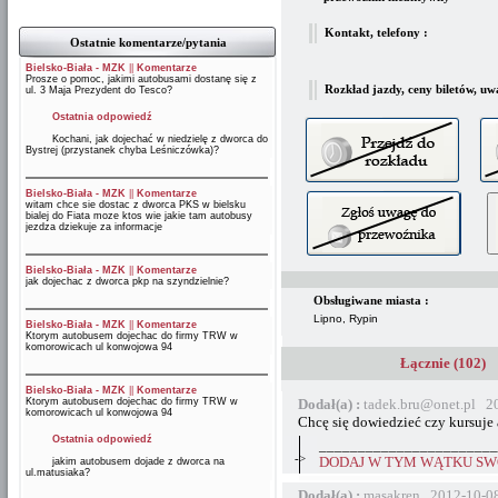
Kontakt, telefony :
Ostatnie komentarze/pytania
Bielsko-Biała - MZK
||
Komentarze
Prosze o pomoc, jakimi autobusami dostanę się z
Rozkład jazdy, ceny biletów, uw
ul. 3 Maja Prezydent do Tesco?
Ostatnia odpowiedź
Kochani, jak dojechać w niedzielę z dworca do
Bystrej (przystanek chyba Leśniczówka)?
Bielsko-Biała - MZK
||
Komentarze
witam chce sie dostac z dworca PKS w bielsku
bialej do Fiata moze ktos wie jakie tam autobusy
jezdza dziekuje za informacje
Bielsko-Biała - MZK
||
Komentarze
jak dojechac z dworca pkp na szyndzielnie?
Obsługiwane miasta :
Lipno, Rypin
Bielsko-Biała - MZK
||
Komentarze
Ktorym autobusem dojechac do firmy TRW w
komorowicach ul konwojowa 94
Łącznie (102)
Bielsko-Biała - MZK
||
Komentarze
Ktorym autobusem dojechac do firmy TRW w
Dodał(a) :
tadek.bru@onet.pl 2
komorowicach ul konwojowa 94
Chcę się dowiedzieć czy kursuje
Ostatnia odpowiedź
_______________________
->
DODAJ W TYM WĄTKU SWÓ
jakim autobusem dojade z dworca na
ul.matusiaka?
Dodał(a) :
masakren 2012-10-08