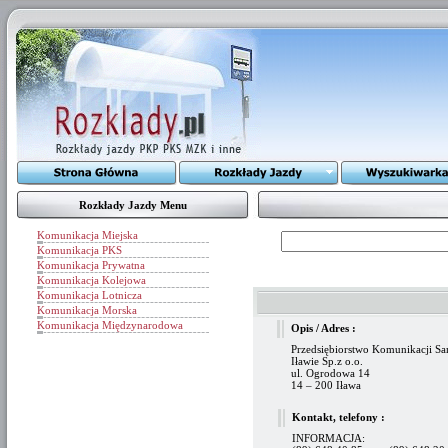
Rozkłady Jazdy Menu
Komunikacja Miejska
Komunikacja PKS
Komunikacja Prywatna
Komunikacja Kolejowa
Komunikacja Lotnicza
Komunikacja Morska
Komunikacja Międzynarodowa
Opis / Adres :
Przedsiębiorstwo Komunikacji 
Iławie Sp.z o.o.
ul. Ogrodowa 14
14 – 200 Iława
Kontakt, telefony :
INFORMACJA: