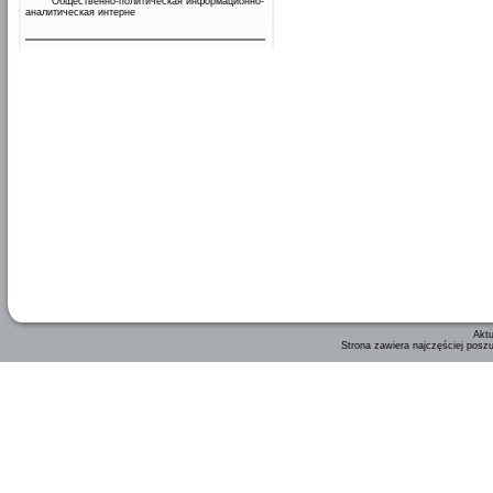
Общественно-политическая информационно-
аналитическая интерне
Aktu
Strona zawiera najczęściej posz