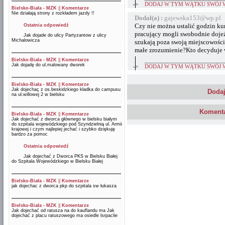
->
DODAJ W TYM WĄTKU SWÓJ 
Bielsko-Biała - MZK
||
Komentarze
Nie działają strony z rozkładem jazdy !!
Dodał(a) :
gajewska153@wp.pl 
Czy nie można ustalić godzin kurs
Ostatnia odpowiedź
pracujący mogli swobodnie dojeż
Jak dojade do ulicy Partyzantow z ulicy
Michalowicza
szukają poza swoją miejscowości
małe zrozumienie?Kto decyduje w
Bielsko-Biała - MZK
||
Komentarze
__________________________
Jak dojadę do ul.malowany dworek
->
DODAJ W TYM WĄTKU SWÓJ 
Bielsko-Biała - MZK
||
Komentarze
Jak dojechaç z os.beskidzkiego kładka do campusu
Dodaj
na ul.willowej 2 w bielsku
Komenta
Bielsko-Biała - MZK
||
Komentarze
Jak dojechać z dworca głównego w bielsku białym
do szpitala wojewódzkiego pod Szyndzielnią ul. Armii
krajowej i czym najlepiej jechać i szybko dziękuję
bardzo za pomoc
Ostatnia odpowiedź
Jak dojechać z Dworca PKS w Bielsku Białej
do Szpitala Wojewódzkiego w Bielsku Białej
Bielsko-Biała - MZK
||
Komentarze
jak dojechac z dworca pkp do szpitala sw łukasza
Bielsko-Biała - MZK
||
Komentarze
Jak dojechać od ratusza na do kauflandu ma Jak
dojechać z placu ratuszowego ma osiedle lsrpaclie