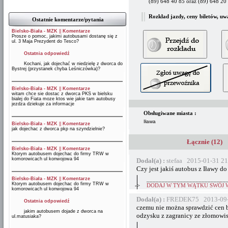
(89) 648 40 85 oraz (89) 648 2
Rozkład jazdy, ceny biletów, uw
Ostatnie komentarze/pytania
Bielsko-Biała - MZK
||
Komentarze
Prosze o pomoc, jakimi autobusami dostanę się z
ul. 3 Maja Prezydent do Tesco?
Ostatnia odpowiedź
Kochani, jak dojechać w niedzielę z dworca do
Bystrej (przystanek chyba Leśniczówka)?
Bielsko-Biała - MZK
||
Komentarze
witam chce sie dostac z dworca PKS w bielsku
bialej do Fiata moze ktos wie jakie tam autobusy
jezdza dziekuje za informacje
Obsługiwane miasta :
Iława
Bielsko-Biała - MZK
||
Komentarze
jak dojechac z dworca pkp na szyndzielnie?
Łącznie (12)
Bielsko-Biała - MZK
||
Komentarze
Ktorym autobusem dojechac do firmy TRW w
komorowicach ul konwojowa 94
Dodał(a) :
stefaa 2015-01-31 21
Czy jest jakiś autobus z Iławy d
Bielsko-Biała - MZK
||
Komentarze
__________________________
Ktorym autobusem dojechac do firmy TRW w
->
DODAJ W TYM WĄTKU SWÓJ 
komorowicach ul konwojowa 94
Dodał(a) :
FREDEK75 2013-09-
Ostatnia odpowiedź
czemu nie można sprawdzić cen bi
jakim autobusem dojade z dworca na
odzysku z zagranicy ze złomowi
ul.matusiaka?
__________________________