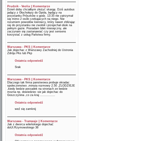
Prudnik - Veolia
||
Komentarze
Dzień doby chciałbym złożyć skargę. Dziś autobus
jadący z Głuchołazy do Opola, będący na
przystanku Prószków o godz. 13:35 nie zatrzymał
się mimo 2 osób czekajacych na niego. Nie
rozumiem powodów kierowcy, który nawet zbliżając
się do przystanku nie zwolnił i przejechał obok na
pełnym gazie. Posiadam bilet miesięczny, ale
zaczynam się zastanawiać czy jest sensens
korzystać z usług Państwa firmy.
Warszawa - PKS
||
Komentarze
Jak dojechac z Warszawy Zachodniej do Ustronia
Zdróju Pks lub Pkp
Ostatnia odpowiedź
Srak
Warszawa - PKS
||
Komentarze
Dlaczego tak firma panstwowa probuje okradac
spoleczenstwo ,minuta rozmowy 2.50 ,ZLODZIEJE
,kiedy bedzie porzadek na stronach ze bedzie
mozna np. dowiedziec sie jak dojechac do
Goszczynina ,co za kraj ................
Ostatnia odpowiedź
weź się zamknij
Warszawa - Tramwaje
||
Komentarze
Jak z dworca wileńskiego dojechać
doUl.Rzymowskiego 36
Ostatnia odpowiedź