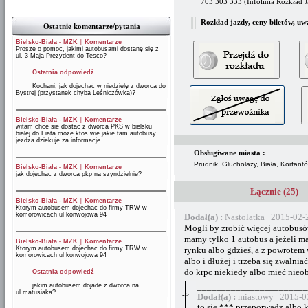
703 303 333 (Infolinia Rozkład 
Rozkład jazdy, ceny biletów, uw
Ostatnie komentarze/pytania
Bielsko-Biała - MZK
||
Komentarze
Prosze o pomoc, jakimi autobusami dostanę się z
ul. 3 Maja Prezydent do Tesco?
Ostatnia odpowiedź
Kochani, jak dojechać w niedzielę z dworca do
Bystrej (przystanek chyba Leśniczówka)?
Bielsko-Biała - MZK
||
Komentarze
witam chce sie dostac z dworca PKS w bielsku
bialej do Fiata moze ktos wie jakie tam autobusy
jezdza dziekuje za informacje
Obsługiwane miasta :
Prudnik, Głuchołazy, Biała, Korfant
Bielsko-Biała - MZK
||
Komentarze
jak dojechac z dworca pkp na szyndzielnie?
Łącznie (25)
Bielsko-Biała - MZK
||
Komentarze
Ktorym autobusem dojechac do firmy TRW w
komorowicach ul konwojowa 94
Dodał(a) :
Nastolatka 2015-02-
Mogli by zrobić więcej autobusó
mamy tylko 1 autobus a jeżeli m
Bielsko-Biała - MZK
||
Komentarze
Ktorym autobusem dojechac do firmy TRW w
rynku albo gdzieś, a z powrotem 
komorowicach ul konwojowa 94
albo i dłużej i trzeba się zwalni
do krpc niekiedy albo mieć nieob
Ostatnia odpowiedź
jakim autobusem dojade z dworca na
_______________________
ul.matusiaka?
->
Dodał(a) :
miastowy 2015-03
to sie *** przeporwadz albo 