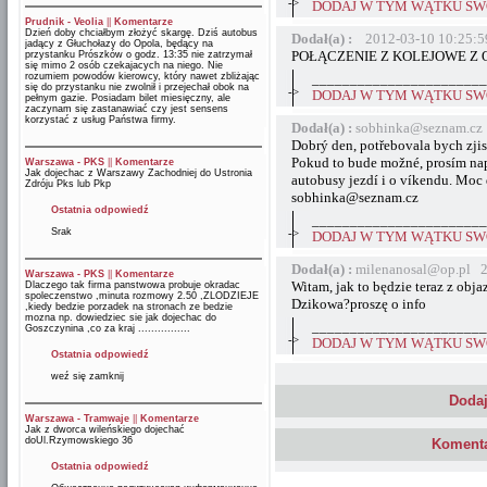
->
DODAJ W TYM WĄTKU SWÓ
Prudnik - Veolia
||
Komentarze
Dzień doby chciałbym złożyć skargę. Dziś autobus
Dodał(a) :
2012-03-10 10:25:5
jadący z Głuchołazy do Opola, będący na
POŁĄCZENIE Z KOLEJOWE Z
przystanku Prószków o godz. 13:35 nie zatrzymał
się mimo 2 osób czekajacych na niego. Nie
rozumiem powodów kierowcy, który nawet zbliżając
_______________________
się do przystanku nie zwolnił i przejechał obok na
->
DODAJ W TYM WĄTKU SWÓ
pełnym gazie. Posiadam bilet miesięczny, ale
zaczynam się zastanawiać czy jest sensens
korzystać z usług Państwa firmy.
Dodał(a) :
sobhinka@seznam.cz
Dobrý den, potřebovala bych zjis
Pokud to bude možné, prosím napiš
Warszawa - PKS
||
Komentarze
Jak dojechac z Warszawy Zachodniej do Ustronia
autobusy jezdí i o víkendu. Moc
Zdróju Pks lub Pkp
sobhinka@seznam.cz
Ostatnia odpowiedź
_______________________
Srak
->
DODAJ W TYM WĄTKU SWÓ
Dodał(a) :
milenanosal@op.pl 2
Warszawa - PKS
||
Komentarze
Witam, jak to będzie teraz z ob
Dlaczego tak firma panstwowa probuje okradac
spoleczenstwo ,minuta rozmowy 2.50 ,ZLODZIEJE
Dzikowa?proszę o info
,kiedy bedzie porzadek na stronach ze bedzie
mozna np. dowiedziec sie jak dojechac do
_______________________
Goszczynina ,co za kraj ................
->
DODAJ W TYM WĄTKU SWÓ
Ostatnia odpowiedź
weź się zamknij
Dodaj
Warszawa - Tramwaje
||
Komentarze
Jak z dworca wileńskiego dojechać
doUl.Rzymowskiego 36
Komenta
Ostatnia odpowiedź