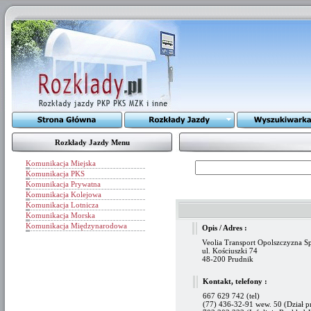
Rozkłady Jazdy Menu
Komunikacja Miejska
Komunikacja PKS
Komunikacja Prywatna
Komunikacja Kolejowa
Komunikacja Lotnicza
Komunikacja Morska
Komunikacja Międzynarodowa
Opis / Adres :
Veolia Transport Opolszczyzna Sp
ul. Kościuszki 74
48-200 Prudnik
Kontakt, telefony :
667 629 742 (tel)
(77) 436-32-91 wew. 50 (Dział p