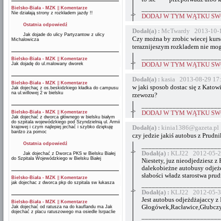
Bielsko-Biała - MZK
||
Komentarze
_______________________
Nie działają strony z rozkładem jazdy !!
->
DODAJ W TYM WĄTKU SWÓ
Ostatnia odpowiedź
Dodał(a) :
McTwardy 2013-10-1
Jak dojade do ulicy Partyzantow z ulicy
Czy można by zrobic wiecej kurs
Michalowicza
teraznijeszym rozkladem nie mog
_______________________
Bielsko-Biała - MZK
||
Komentarze
->
Jak dojadę do ul.malowany dworek
DODAJ W TYM WĄTKU SWÓ
Dodał(a) :
kasia 2013-08-29 17
Bielsko-Biała - MZK
||
Komentarze
w jaki sposob dostac się z Kato
Jak dojechaç z os.beskidzkiego kładka do campusu
na ul.willowej 2 w bielsku
rzewozu?
_______________________
->
Bielsko-Biała - MZK
||
Komentarze
DODAJ W TYM WĄTKU SWÓ
Jak dojechać z dworca głównego w bielsku białym
do szpitala wojewódzkiego pod Szyndzielnią ul. Armii
Dodał(a) :
kinia1386@gazeta.pl
krajowej i czym najlepiej jechać i szybko dziękuję
bardzo za pomoc
czy jedzie jakiś autobus z Prudni
Ostatnia odpowiedź
_______________________
->
Dodał(a) :
KLJ22 2012-05-2
Jak dojechać z Dworca PKS w Bielsku Białej
do Szpitala Wojewódzkiego w Bielsku Białej
Niestety, juz nieodjedziesz z
dalekobieżne autobusy odjeż
słabości władz starostwa pru
Bielsko-Biała - MZK
||
Komentarze
jak dojechac z dworca pkp do szpitala sw łukasza
_______________________
->
Dodał(a) :
KLJ22 2012-05-3
Jest autobus odjeżdżajaccy 
Bielsko-Biała - MZK
||
Komentarze
Głogówek,Racławice,Głubczyc
Jak dojechać od ratusza na do kauflandu ma Jak
dojechać z placu ratuszowego ma osiedle lsrpaclie
_______________________