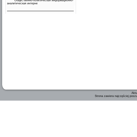
Общественно-политическая информационно-
аналитическая интерне
Aktu
Strona zawiera najczęściej posz