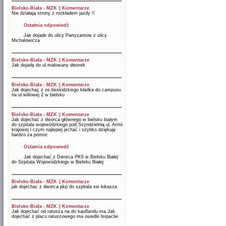
Bielsko-Biała - MZK
||
Komentarze
Nie działają strony z rozkładem jazdy !!
Ostatnia odpowiedź
Jak dojade do ulicy Partyzantow z ulicy
Michalowicza
Bielsko-Biała - MZK
||
Komentarze
Jak dojadę do ul.malowany dworek
Bielsko-Biała - MZK
||
Komentarze
Jak dojechaç z os.beskidzkiego kładka do campusu
na ul.willowej 2 w bielsku
Bielsko-Biała - MZK
||
Komentarze
Jak dojechać z dworca głównego w bielsku białym
do szpitala wojewódzkiego pod Szyndzielnią ul. Armii
krajowej i czym najlepiej jechać i szybko dziękuję
bardzo za pomoc
Ostatnia odpowiedź
Jak dojechać z Dworca PKS w Bielsku Białej
do Szpitala Wojewódzkiego w Bielsku Białej
Bielsko-Biała - MZK
||
Komentarze
jak dojechac z dworca pkp do szpitala sw łukasza
Bielsko-Biała - MZK
||
Komentarze
Jak dojechać od ratusza na do kauflandu ma Jak
dojechać z placu ratuszowego ma osiedle lsrpaclie