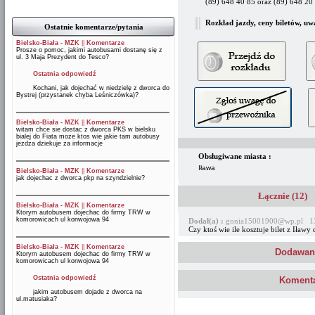
(89) 648 40 85 oraz (89) 648 2
Rozkład jazdy, ceny biletów, uw
Ostatnie komentarze/pytania
Bielsko-Biała - MZK
||
Komentarze
Prosze o pomoc, jakimi autobusami dostanę się z
ul. 3 Maja Prezydent do Tesco?
Ostatnia odpowiedź
Kochani, jak dojechać w niedzielę z dworca do
Bystrej (przystanek chyba Leśniczówka)?
Bielsko-Biała - MZK
||
Komentarze
witam chce sie dostac z dworca PKS w bielsku
bialej do Fiata moze ktos wie jakie tam autobusy
jezdza dziekuje za informacje
Obsługiwane miasta :
Iława
Bielsko-Biała - MZK
||
Komentarze
jak dojechac z dworca pkp na szyndzielnie?
Łącznie (12)
Bielsko-Biała - MZK
||
Komentarze
Ktorym autobusem dojechac do firmy TRW w
komorowicach ul konwojowa 94
Dodał(a) :
gonia15001900@wp.pl 13
Czy ktoś wie ile kosztuje bilet z Iław
Bielsko-Biała - MZK
||
Komentarze
Dodawani
Ktorym autobusem dojechac do firmy TRW w
komorowicach ul konwojowa 94
Ostatnia odpowiedź
Komenta
jakim autobusem dojade z dworca na
ul.matusiaka?