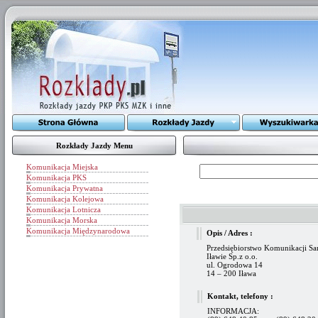
Rozkłady Jazdy Menu
Komunikacja Miejska
Komunikacja PKS
Komunikacja Prywatna
Komunikacja Kolejowa
Komunikacja Lotnicza
Komunikacja Morska
Komunikacja Międzynarodowa
Opis / Adres :
Przedsiębiorstwo Komunikacji 
Iławie Sp.z o.o.
ul. Ogrodowa 14
14 – 200 Iława
Kontakt, telefony :
INFORMACJA: