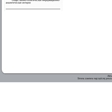
Общественно-политическая информационно-
аналитическая интерне
Aktu
Strona zawiera najczęściej posz