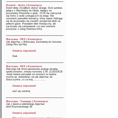
Prudnik - Veolia
||
Komentarze
Dzień doby chciałbym złożyć skargę. Dziś autobus
jadący z Głuchołazy do Opola, będący na
przystanku Prószków o godz. 13:35 nie zatrzymał
się mimo 2 osób czekajacych na niego. Nie
rozumiem powodów kierowcy, który nawet zbliżając
się do przystanku nie zwolnił i przejechał obok na
pełnym gazie. Posiadam bilet miesięczny, ale
zaczynam się zastanawiać czy jest sensens
korzystać z usług Państwa firmy.
Warszawa - PKS
||
Komentarze
Jak dojechac z Warszawy Zachodniej do Ustronia
Zdróju Pks lub Pkp
Ostatnia odpowiedź
Srak
Warszawa - PKS
||
Komentarze
Dlaczego tak firma panstwowa probuje okradac
spoleczenstwo ,minuta rozmowy 2.50 ,ZLODZIEJE
,kiedy bedzie porzadek na stronach ze bedzie
mozna np. dowiedziec sie jak dojechac do
Goszczynina ,co za kraj ................
Ostatnia odpowiedź
weź się zamknij
Warszawa - Tramwaje
||
Komentarze
Jak z dworca wileńskiego dojechać
doUl.Rzymowskiego 36
Ostatnia odpowiedź