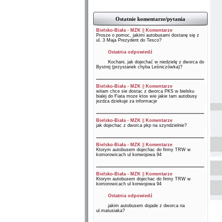
Ostatnie komentarze/pytania
Bielsko-Biała - MZK
||
Komentarze
Prosze o pomoc, jakimi autobusami dostanę się z
ul. 3 Maja Prezydent do Tesco?
Ostatnia odpowiedź
Kochani, jak dojechać w niedzielę z dworca do
Bystrej (przystanek chyba Leśniczówka)?
Bielsko-Biała - MZK
||
Komentarze
witam chce sie dostac z dworca PKS w bielsku
bialej do Fiata moze ktos wie jakie tam autobusy
jezdza dziekuje za informacje
Bielsko-Biała - MZK
||
Komentarze
jak dojechac z dworca pkp na szyndzielnie?
Bielsko-Biała - MZK
||
Komentarze
Ktorym autobusem dojechac do firmy TRW w
komorowicach ul konwojowa 94
Bielsko-Biała - MZK
||
Komentarze
Ktorym autobusem dojechac do firmy TRW w
komorowicach ul konwojowa 94
Ostatnia odpowiedź
jakim autobusem dojade z dworca na
ul.matusiaka?