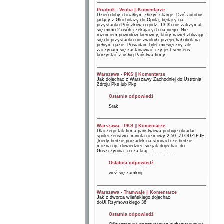
Prudnik - Veolia
||
Komentarze
Dzień doby chciałbym złożyć skargę. Dziś autobus
jadący z Głuchołazy do Opola, będący na
przystanku Prószków o godz. 13:35 nie zatrzymał
się mimo 2 osób czekajacych na niego. Nie
rozumiem powodów kierowcy, który nawet zbliżając
się do przystanku nie zwolnił i przejechał obok na
pełnym gazie. Posiadam bilet miesięczny, ale
zaczynam się zastanawiać czy jest sensens
korzystać z usług Państwa firmy.
Warszawa - PKS
||
Komentarze
Jak dojechac z Warszawy Zachodniej do Ustronia
Zdróju Pks lub Pkp
Ostatnia odpowiedź
Srak
Warszawa - PKS
||
Komentarze
Dlaczego tak firma panstwowa probuje okradac
spoleczenstwo ,minuta rozmowy 2.50 ,ZLODZIEJE
,kiedy bedzie porzadek na stronach ze bedzie
mozna np. dowiedziec sie jak dojechac do
Goszczynina ,co za kraj ................
Ostatnia odpowiedź
weź się zamknij
Warszawa - Tramwaje
||
Komentarze
Jak z dworca wileńskiego dojechać
doUl.Rzymowskiego 36
Ostatnia odpowiedź