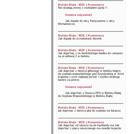
Bielsko-Biała - MZK
||
Komentarze
Nie działają strony z rozkładem jazdy !!
Ostatnia odpowiedź
Jak dojade do ulicy Partyzantow z ulicy
Michalowicza
Bielsko-Biała - MZK
||
Komentarze
Jak dojadę do ul.malowany dworek
Bielsko-Biała - MZK
||
Komentarze
Jak dojechaç z os.beskidzkiego kładka do campusu
na ul.willowej 2 w bielsku
Bielsko-Biała - MZK
||
Komentarze
Jak dojechać z dworca głównego w bielsku białym
do szpitala wojewódzkiego pod Szyndzielnią ul. Armii
krajowej i czym najlepiej jechać i szybko dziękuję
bardzo za pomoc
Ostatnia odpowiedź
Jak dojechać z Dworca PKS w Bielsku Białej
do Szpitala Wojewódzkiego w Bielsku Białej
Bielsko-Biała - MZK
||
Komentarze
jak dojechac z dworca pkp do szpitala sw łukasza
Bielsko-Biała - MZK
||
Komentarze
Jak dojechać od ratusza na do kauflandu ma Jak
dojechać z placu ratuszowego ma osiedle lsrpaclie