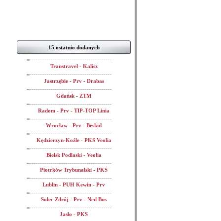
15 ostatnio dodanych
Transtravel - Kalisz
Jastrzębie - Prv - Drabas
Gdańsk - ZTM
Radom - Prv - TIP-TOP Linia
Wrocław - Prv - Beskid
Kędzierzyn-Koźle - PKS Veolia
Bielsk Podlaski - Veolia
Piotrków Trybunalski - PKS
Lublin - PUH Kewin - Prv
Solec Zdrój - Prv - Ned Bus
Jasło - PKS