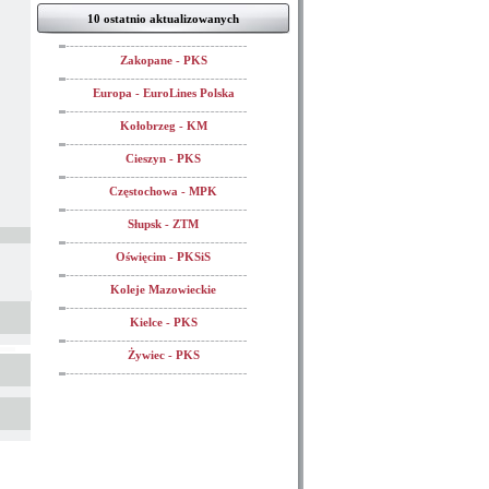
10 ostatnio aktualizowanych
Zakopane - PKS
Europa - EuroLines Polska
Kołobrzeg - KM
Cieszyn - PKS
Częstochowa - MPK
Słupsk - ZTM
Oświęcim - PKSiS
Koleje Mazowieckie
Kielce - PKS
Żywiec - PKS