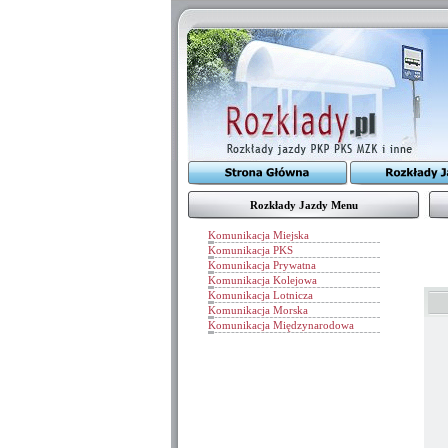
Rozkłady Jazdy Menu
Komunikacja Miejska
Komunikacja PKS
Komunikacja Prywatna
Komunikacja Kolejowa
Komunikacja Lotnicza
Komunikacja Morska
Komunikacja Międzynarodowa