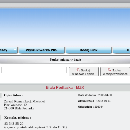
Szukaj miasta w bazie
Szukaj
Szukaj
w nazwie i opisie
w miejscowościach
Biała Podlaska - MZK
Opis / Adres :
Data dodania :
2006-04-30
Zarząd Komunikacji Miejskiej
Aktualizacja :
2016-01-11
Plac Wolności 12
Odwiedzin :
295044
21-500 Biała Podlaska
Kontakt, telefony :
83-343-55-20
(czynne: poniedziałek – piątek 7.30 do 15.30)