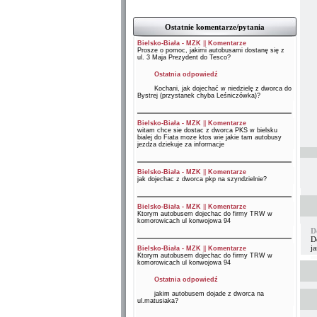
Ostatnie komentarze/pytania
Bielsko-Biała - MZK
||
Komentarze
Prosze o pomoc, jakimi autobusami dostanę się z
ul. 3 Maja Prezydent do Tesco?
Ostatnia odpowiedź
Kochani, jak dojechać w niedzielę z dworca do
Bystrej (przystanek chyba Leśniczówka)?
Bielsko-Biała - MZK
||
Komentarze
witam chce sie dostac z dworca PKS w bielsku
bialej do Fiata moze ktos wie jakie tam autobusy
jezdza dziekuje za informacje
Bielsko-Biała - MZK
||
Komentarze
jak dojechac z dworca pkp na szyndzielnie?
Bielsko-Biała - MZK
||
Komentarze
Ktorym autobusem dojechac do firmy TRW w
komorowicach ul konwojowa 94
D
Do
ja
Bielsko-Biała - MZK
||
Komentarze
Ktorym autobusem dojechac do firmy TRW w
komorowicach ul konwojowa 94
Ostatnia odpowiedź
jakim autobusem dojade z dworca na
ul.matusiaka?