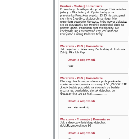
Prudnik - Veolia
||
Komentarze
Dzień doby chciałbym złożyć skargę. Dziś autobus
jadący z Głuchołazy do Opola, będący na
przystanku Prószków o godz. 13:35 nie zatrzymał
się mimo 2 osób czekajacych na niego. Nie
rozumiem powodów kierowcy, który nawet zbliżając
się do przystanku nie zwolnił i przejechał obok na
pełnym gazie. Posiadam bilet miesięczny, ale
zaczynam się zastanawiać czy jest sensens
korzystać z usług Państwa firmy.
Warszawa - PKS
||
Komentarze
Jak dojechac z Warszawy Zachodniej do Ustronia
Zdróju Pks lub Pkp
Ostatnia odpowiedź
Srak
Warszawa - PKS
||
Komentarze
Dlaczego tak firma panstwowa probuje okradac
spoleczenstwo ,minuta rozmowy 2.50 ,ZLODZIEJE
,kiedy bedzie porzadek na stronach ze bedzie
mozna np. dowiedziec sie jak dojechac do
Goszczynina ,co za kraj ................
Ostatnia odpowiedź
weź się zamknij
Warszawa - Tramwaje
||
Komentarze
Jak z dworca wileńskiego dojechać
doUl.Rzymowskiego 36
Ostatnia odpowiedź