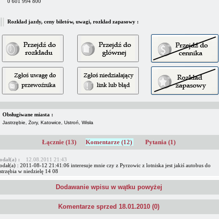
0 601 994 800
Rozkład jazdy, ceny biletów, uwagi, rozkład zapasowy :
Obsługiwane miasta :
Jastrzębie, Żory, Katowice, Ustroń, Wisła
Łącznie (13)
Komentarze (12)
Pytania (1)
odał(a) :
12.08.2011 21:43
dał(a) : 2011-08-12 21:41:06 interesuje mnie czy z Pyrzowic z lotniska jest jakiś autobus do
strzębia w niedzielę 14 08
Dodawanie wpisu w wątku powyżej
Komentarze sprzed 18.01.2010 (0)