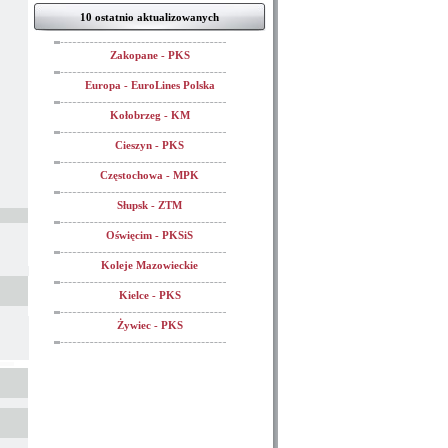
10 ostatnio aktualizowanych
Zakopane - PKS
Europa - EuroLines Polska
Kołobrzeg - KM
Cieszyn - PKS
Częstochowa - MPK
Słupsk - ZTM
Oświęcim - PKSiS
Koleje Mazowieckie
Kielce - PKS
Żywiec - PKS