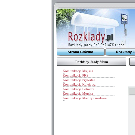
Rozkłady Jazdy Menu
Komunikacja Miejska
Komunikacja PKS
Komunikacja Prywatna
Komunikacja Kolejowa
Komunikacja Lotnicza
Komunikacja Morska
Komunikacja Międzynarodowa