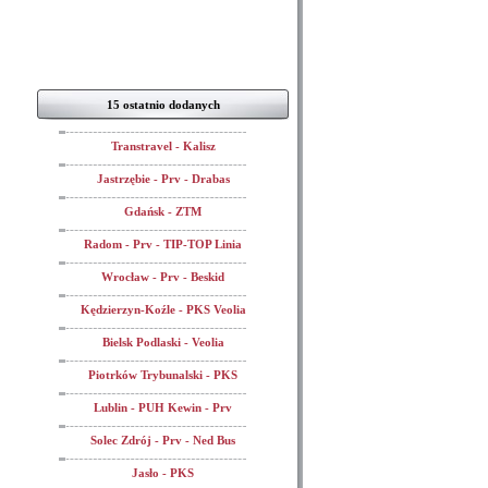
15 ostatnio dodanych
Transtravel - Kalisz
Jastrzębie - Prv - Drabas
Gdańsk - ZTM
Radom - Prv - TIP-TOP Linia
Wrocław - Prv - Beskid
Kędzierzyn-Koźle - PKS Veolia
Bielsk Podlaski - Veolia
Piotrków Trybunalski - PKS
Lublin - PUH Kewin - Prv
Solec Zdrój - Prv - Ned Bus
Jasło - PKS