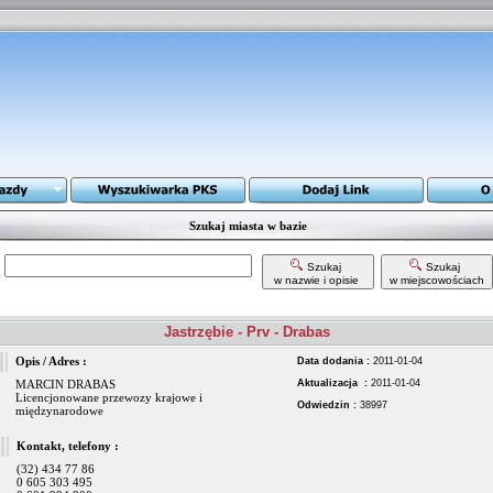
Szukaj miasta w bazie
Szukaj
Szukaj
w nazwie i opisie
w miejscowościach
Jastrzębie - Prv - Drabas
Opis / Adres :
Data dodania :
2011-01-04
MARCIN DRABAS
Aktualizacja :
2011-01-04
Licencjonowane przewozy krajowe i
Odwiedzin :
38997
międzynarodowe
Kontakt, telefony :
(32) 434 77 86
0 605 303 495