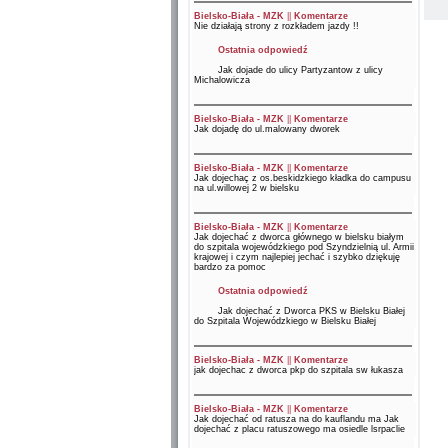
Bielsko-Biała - MZK
||
Komentarze
Nie działają strony z rozkładem jazdy !!
Ostatnia odpowiedź
Jak dojade do ulicy Partyzantow z ulicy
Michalowicza
Bielsko-Biała - MZK
||
Komentarze
Jak dojadę do ul.malowany dworek
Bielsko-Biała - MZK
||
Komentarze
Jak dojechaç z os.beskidzkiego kładka do campusu
na ul.willowej 2 w bielsku
Bielsko-Biała - MZK
||
Komentarze
Jak dojechać z dworca głównego w bielsku białym
do szpitala wojewódzkiego pod Szyndzielnią ul. Armii
krajowej i czym najlepiej jechać i szybko dziękuję
bardzo za pomoc
Ostatnia odpowiedź
Jak dojechać z Dworca PKS w Bielsku Białej
do Szpitala Wojewódzkiego w Bielsku Białej
Bielsko-Biała - MZK
||
Komentarze
jak dojechac z dworca pkp do szpitala sw łukasza
Bielsko-Biała - MZK
||
Komentarze
Jak dojechać od ratusza na do kauflandu ma Jak
dojechać z placu ratuszowego ma osiedle lsrpaclie