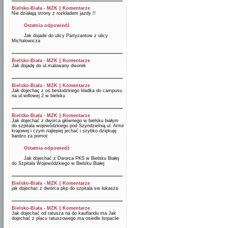
Bielsko-Biała - MZK
||
Komentarze
Nie działają strony z rozkładem jazdy !!
Ostatnia odpowiedź
Jak dojade do ulicy Partyzantow z ulicy
Michalowicza
Bielsko-Biała - MZK
||
Komentarze
Jak dojadę do ul.malowany dworek
Bielsko-Biała - MZK
||
Komentarze
Jak dojechaç z os.beskidzkiego kładka do campusu
na ul.willowej 2 w bielsku
Bielsko-Biała - MZK
||
Komentarze
Jak dojechać z dworca głównego w bielsku białym
do szpitala wojewódzkiego pod Szyndzielnią ul. Armii
krajowej i czym najlepiej jechać i szybko dziękuję
bardzo za pomoc
Ostatnia odpowiedź
Jak dojechać z Dworca PKS w Bielsku Białej
do Szpitala Wojewódzkiego w Bielsku Białej
Bielsko-Biała - MZK
||
Komentarze
jak dojechac z dworca pkp do szpitala sw łukasza
Bielsko-Biała - MZK
||
Komentarze
Jak dojechać od ratusza na do kauflandu ma Jak
dojechać z placu ratuszowego ma osiedle lsrpaclie