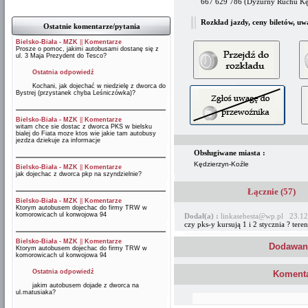
667 629 786 (Dyżurny Ruchu Kę
Rozkład jazdy, ceny biletów, uw
Ostatnie komentarze/pytania
Bielsko-Biała - MZK
||
Komentarze
Prosze o pomoc, jakimi autobusami dostanę się z
ul. 3 Maja Prezydent do Tesco?
Ostatnia odpowiedź
Kochani, jak dojechać w niedzielę z dworca do
Bystrej (przystanek chyba Leśniczówka)?
Bielsko-Biała - MZK
||
Komentarze
witam chce sie dostac z dworca PKS w bielsku
bialej do Fiata moze ktos wie jakie tam autobusy
jezdza dziekuje za informacje
Obsługiwane miasta :
Kędzierzyn-Koźle
Bielsko-Biała - MZK
||
Komentarze
jak dojechac z dworca pkp na szyndzielnie?
Łącznie (57)
Bielsko-Biała - MZK
||
Komentarze
Ktorym autobusem dojechac do firmy TRW w
komorowicach ul konwojowa 94
Dodał(a) :
linkasebesta@wp.pl 23.12
czy pks-y kursują 1 i 2 stycznia ? tere
Bielsko-Biała - MZK
||
Komentarze
Dodawani
Ktorym autobusem dojechac do firmy TRW w
komorowicach ul konwojowa 94
Ostatnia odpowiedź
Komenta
jakim autobusem dojade z dworca na
ul.matusiaka?