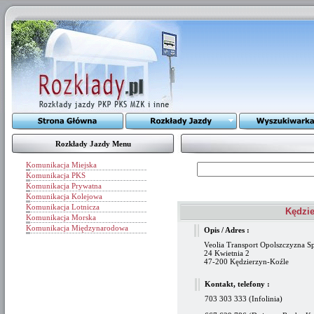
Rozkłady Jazdy Menu
Komunikacja Miejska
Komunikacja PKS
Komunikacja Prywatna
Komunikacja Kolejowa
Komunikacja Lotnicza
Kędzie
Komunikacja Morska
Komunikacja Międzynarodowa
Opis / Adres :
Veolia Transport Opolszczyzna Sp
24 Kwietnia 2
47-200 Kędzierzyn-Koźle
Kontakt, telefony :
703 303 333 (Infolinia)