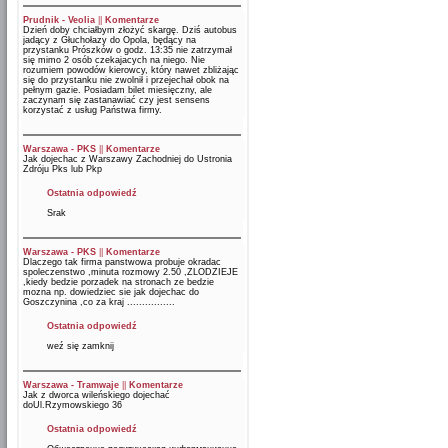
Prudnik - Veolia
||
Komentarze
Dzień doby chciałbym złożyć skargę. Dziś autobus
jadący z Głuchołazy do Opola, będący na
przystanku Prószków o godz. 13:35 nie zatrzymał
się mimo 2 osób czekajacych na niego. Nie
rozumiem powodów kierowcy, który nawet zbliżając
się do przystanku nie zwolnił i przejechał obok na
pełnym gazie. Posiadam bilet miesięczny, ale
zaczynam się zastanawiać czy jest sensens
korzystać z usług Państwa firmy.
Warszawa - PKS
||
Komentarze
Jak dojechac z Warszawy Zachodniej do Ustronia
Zdróju Pks lub Pkp
Ostatnia odpowiedź
Srak
Warszawa - PKS
||
Komentarze
Dlaczego tak firma panstwowa probuje okradac
spoleczenstwo ,minuta rozmowy 2.50 ,ZLODZIEJE
,kiedy bedzie porzadek na stronach ze bedzie
mozna np. dowiedziec sie jak dojechac do
Goszczynina ,co za kraj ................
Ostatnia odpowiedź
weź się zamknij
Warszawa - Tramwaje
||
Komentarze
Jak z dworca wileńskiego dojechać
doUl.Rzymowskiego 36
Ostatnia odpowiedź