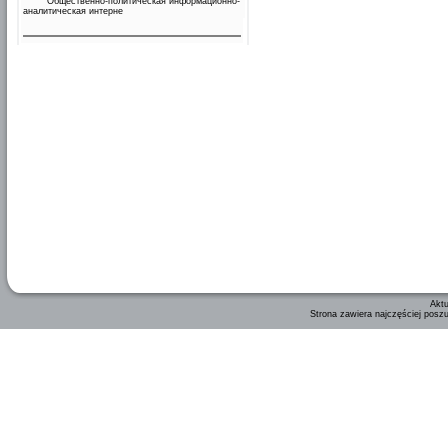
Общественно-политическая информационно-
аналитическая интерне
Aktu
Strona zawiera najczęściej posz