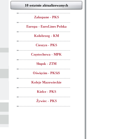
10 ostatnio aktualizowanych
Zakopane - PKS
Europa - EuroLines Polska
Kołobrzeg - KM
Cieszyn - PKS
Częstochowa - MPK
Słupsk - ZTM
Oświęcim - PKSiS
Koleje Mazowieckie
Kielce - PKS
Żywiec - PKS