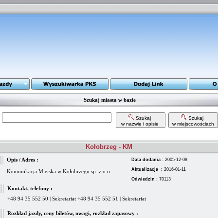
Szukaj miasta w bazie
Szukaj
Szukaj
w nazwie i opisie
w miejscowościach
Kołobrzeg - KM
Opis / Adres :
Data dodania :
2005-12-08
Aktualizacja :
2016-01-11
Komunikacja Miejska w Kołobrzegu sp. z o.o.
Odwiedzin :
70113
Kontakt, telefony :
+48 94 35 552 50 | Sekretariat +48 94 35 552 51 | Sekretariat
Rozkład jazdy, ceny biletów, uwagi, rozkład zapasowy :