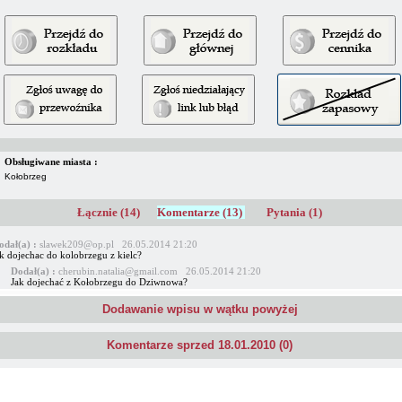
Obsługiwane miasta :
Kołobrzeg
Łącznie (14)
Komentarze (13)
Pytania (1)
odał(a) :
slawek209@op.pl 26.05.2014 21:20
ak dojechac do kolobrzegu z kielc?
Dodał(a) :
cherubin.natalia@gmail.com 26.05.2014 21:20
Jak dojechać z Kołobrzegu do Dziwnowa?
Dodawanie wpisu w wątku powyżej
Komentarze sprzed 18.01.2010 (0)