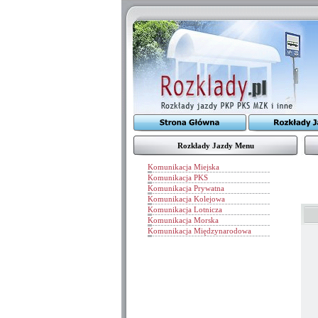
Rozkłady Jazdy Menu
Komunikacja Miejska
Komunikacja PKS
Komunikacja Prywatna
Komunikacja Kolejowa
Komunikacja Lotnicza
Komunikacja Morska
Komunikacja Międzynarodowa