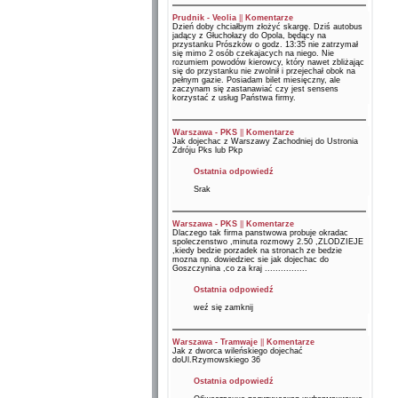
Prudnik - Veolia
||
Komentarze
Dzień doby chciałbym złożyć skargę. Dziś autobus
jadący z Głuchołazy do Opola, będący na
przystanku Prószków o godz. 13:35 nie zatrzymał
się mimo 2 osób czekajacych na niego. Nie
rozumiem powodów kierowcy, który nawet zbliżając
się do przystanku nie zwolnił i przejechał obok na
pełnym gazie. Posiadam bilet miesięczny, ale
zaczynam się zastanawiać czy jest sensens
korzystać z usług Państwa firmy.
Warszawa - PKS
||
Komentarze
Jak dojechac z Warszawy Zachodniej do Ustronia
Zdróju Pks lub Pkp
Ostatnia odpowiedź
Srak
Warszawa - PKS
||
Komentarze
Dlaczego tak firma panstwowa probuje okradac
spoleczenstwo ,minuta rozmowy 2.50 ,ZLODZIEJE
,kiedy bedzie porzadek na stronach ze bedzie
mozna np. dowiedziec sie jak dojechac do
Goszczynina ,co za kraj ................
Ostatnia odpowiedź
weź się zamknij
Warszawa - Tramwaje
||
Komentarze
Jak z dworca wileńskiego dojechać
doUl.Rzymowskiego 36
Ostatnia odpowiedź