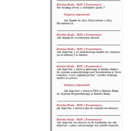
Bielsko-Biała - MZK
||
Komentarze
Nie działają strony z rozkładem jazdy !!
Ostatnia odpowiedź
Jak dojade do ulicy Partyzantow z ulicy
Michalowicza
Bielsko-Biała - MZK
||
Komentarze
Jak dojadę do ul.malowany dworek
Bielsko-Biała - MZK
||
Komentarze
Jak dojechaç z os.beskidzkiego kładka do campusu
na ul.willowej 2 w bielsku
Bielsko-Biała - MZK
||
Komentarze
Jak dojechać z dworca głównego w bielsku białym
do szpitala wojewódzkiego pod Szyndzielnią ul. Armii
krajowej i czym najlepiej jechać i szybko dziękuję
bardzo za pomoc
Ostatnia odpowiedź
Jak dojechać z Dworca PKS w Bielsku Białej
do Szpitala Wojewódzkiego w Bielsku Białej
Bielsko-Biała - MZK
||
Komentarze
jak dojechac z dworca pkp do szpitala sw łukasza
Bielsko-Biała - MZK
||
Komentarze
Jak dojechać od ratusza na do kauflandu ma Jak
dojechać z placu ratuszowego ma osiedle lsrpaclie