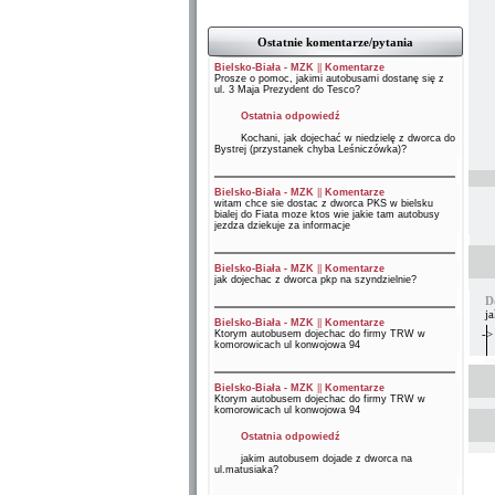
Ostatnie komentarze/pytania
Bielsko-Biała - MZK
||
Komentarze
Prosze o pomoc, jakimi autobusami dostanę się z
ul. 3 Maja Prezydent do Tesco?
Ostatnia odpowiedź
Kochani, jak dojechać w niedzielę z dworca do
Bystrej (przystanek chyba Leśniczówka)?
Bielsko-Biała - MZK
||
Komentarze
witam chce sie dostac z dworca PKS w bielsku
bialej do Fiata moze ktos wie jakie tam autobusy
jezdza dziekuje za informacje
Bielsko-Biała - MZK
||
Komentarze
jak dojechac z dworca pkp na szyndzielnie?
D
j
Bielsko-Biała - MZK
||
Komentarze
->
Ktorym autobusem dojechac do firmy TRW w
komorowicach ul konwojowa 94
Bielsko-Biała - MZK
||
Komentarze
Ktorym autobusem dojechac do firmy TRW w
komorowicach ul konwojowa 94
Ostatnia odpowiedź
jakim autobusem dojade z dworca na
ul.matusiaka?