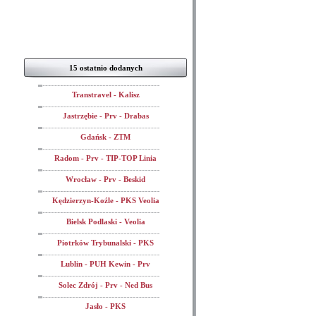
15 ostatnio dodanych
Transtravel - Kalisz
Jastrzębie - Prv - Drabas
Gdańsk - ZTM
Radom - Prv - TIP-TOP Linia
Wrocław - Prv - Beskid
Kędzierzyn-Koźle - PKS Veolia
Bielsk Podlaski - Veolia
Piotrków Trybunalski - PKS
Lublin - PUH Kewin - Prv
Solec Zdrój - Prv - Ned Bus
Jasło - PKS