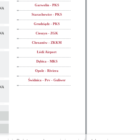
Garwolin - PKS
NA
Starachowice - PKS
Grudziądz - PKS
NA
Cieszyn - ZGK
Chrzanów - ZKKM
Łódź Airport
Dębica - MKS
Opole - Riviera
Świdnica - Prv - Guliwer
NA