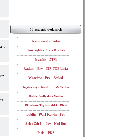
15 ostatnio dodanych
Transtravel - Kalisz
kiej
Jastrzębie - Prv - Drabas
Gdańsk - ZTM
Radom - Prv - TIP-TOP Linia
a
ego
Wrocław - Prv - Beskid
Kędzierzyn-Koźle - PKS Veolia
Bielsk Podlaski - Veolia
cie
Piotrków Trybunalski - PKS
Lublin - PUH Kewin - Prv
Solec Zdrój - Prv - Ned Bus
Jasło - PKS