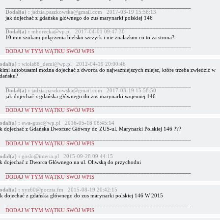
_______________________________________________________________
Dodał(a) :
jadzia.paszkowska@gmail.com 2017-03-19 15:56:13
jak dojechać z gdańska głównego do zus marynarki polskiej 146
_______________________________________________________________
Dodał(a) :
mhorecka@vp.pl 2017-04-01 09:47:30
10 min szukam polączenia bielsko szczyrk i nie znalazłam co to za strona?
_______________________________________________________________
DODAJ W TYM WĄTKU SWÓJ WPIS
odał(a) :
wiola88_demi@wp.pl 2012-04-19 20:00:46
akimi autobusami można dojechać z dworca do najważniejszych miejsc, które trzeba zwiedzić w
dańsku?
_______________________________________________________________
Dodał(a) :
jadzia.paszkowska@gmail.com 2017-03-19 15:58:50
jak dojechać z gdańska głównego do zus marynarki wojennej 146
_______________________________________________________________
DODAJ W TYM WĄTKU SWÓJ WPIS
odał(a) :
ewa-gusc@wp.pl 2016-05-18 08:45:14
ak dojechać z Gdańska Dworzec Główny do ZUS-ul. Marynarki Polskiej 146 ???
_______________________________________________________________
DODAJ W TYM WĄTKU SWÓJ WPIS
odał(a) :
goslo@interia.pl 2015-09-28 09:44:15
ak dojechać z Dworca Głównego na ul. Oliwską do przychodni
_______________________________________________________________
DODAJ W TYM WĄTKU SWÓJ WPIS
odał(a) :
xyz60@poczta.fm 2015-08-19 20:42:15
ak dojechać z gdańska głównego do zus marynarki polskiej 146 W 2015
_______________________________________________________________
DODAJ W TYM WĄTKU SWÓJ WPIS