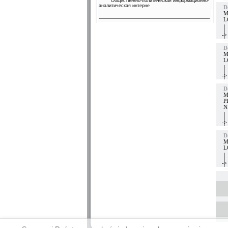
Общественно-политическая информационно-
аналитическая интерне
D
M
L
->
D
M
L
->
D
M
P
N
->
D
M
L
->