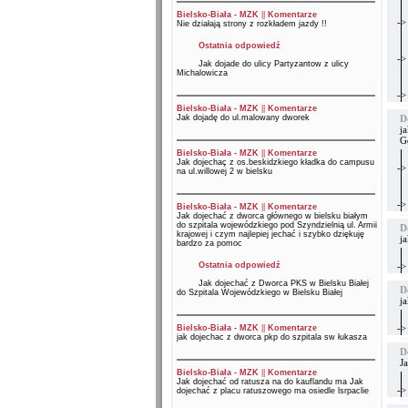
Bielsko-Biała - MZK
||
Komentarze
->
Nie działają strony z rozkładem jazdy !!
Ostatnia odpowiedź
->
Jak dojade do ulicy Partyzantow z ulicy
Michalowicza
->
Bielsko-Biała - MZK
||
Komentarze
Jak dojadę do ul.malowany dworek
D
j
G
Bielsko-Biała - MZK
||
Komentarze
Jak dojechaç z os.beskidzkiego kładka do campusu
->
na ul.willowej 2 w bielsku
->
Bielsko-Biała - MZK
||
Komentarze
Jak dojechać z dworca głównego w bielsku białym
do szpitala wojewódzkiego pod Szyndzielnią ul. Armii
D
krajowej i czym najlepiej jechać i szybko dziękuję
j
bardzo za pomoc
Ostatnia odpowiedź
->
Jak dojechać z Dworca PKS w Bielsku Białej
D
do Szpitala Wojewódzkiego w Bielsku Białej
j
->
Bielsko-Biała - MZK
||
Komentarze
jak dojechac z dworca pkp do szpitala sw łukasza
D
J
Bielsko-Biała - MZK
||
Komentarze
Jak dojechać od ratusza na do kauflandu ma Jak
->
dojechać z placu ratuszowego ma osiedle lsrpaclie