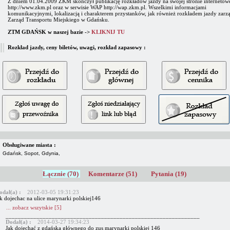
Z dniem 01.04.2009 ZKM skończył publikację rozkładów jazdy na swojej stronie internetow
http://www.zkm.pl oraz w serwisie WAP http://wap.zkm.pl. Wszelkimi informacjami
komunikacyjnymi, lokalizacją i charakterem przystanków, jak również rozkładem jazdy zarz
Zarząd Transportu Miejskiego w Gdańsku.
ZTM GDAŃSK w naszej bazie ->
KLIKNIJ TU
Rozkład jazdy, ceny biletów, uwagi, rozkład zapasowy :
Obsługiwane miasta :
Gdańsk, Sopot, Gdynia,
Łącznie (70)
Komentarze (51)
Pytania (19)
odał(a) :
2012-03-05 19:31:23
ak dojechac na ulice marynarki polskiej146
... zobacz wszytskie [5]
_______________________________________________________________
Dodał(a) :
2014-03-27 19:34:23
Jak dojechać z gdańska głównego do zus marynarki polskiej 146