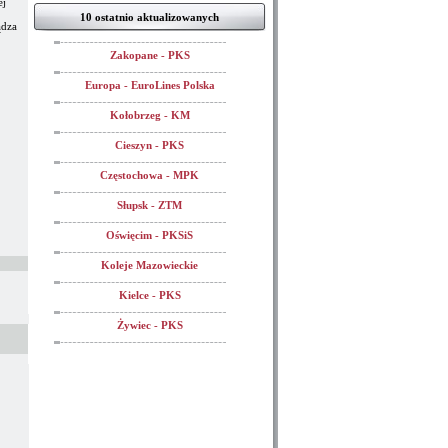
ej
10 ostatnio aktualizowanych
ądza
Zakopane - PKS
Europa - EuroLines Polska
Kołobrzeg - KM
Cieszyn - PKS
Częstochowa - MPK
Słupsk - ZTM
Oświęcim - PKSiS
Koleje Mazowieckie
Kielce - PKS
Żywiec - PKS