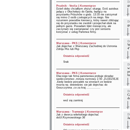
D
gd
Prudnik - Veolia
||
Komentarze
Dzień doby chciałbym złożyć skargę. Dziś autobus
jadący z Głuchołazy do Opola, będący na
->
przystanku Prószków o godz. 13:35 nie zatrzymał
się mimo 2 osób czekajacych na niego. Nie
rozumiem powodów kierowcy, który nawet zbliżając
D
się do przystanku nie zwolnił i przejechał obok na
gd
pełnym gazie. Posiadam bilet miesięczny, ale
zaczynam się zastanawiać czy jest sensens
korzystać z usług Państwa firmy.
->
D
Warszawa - PKS
||
Komentarze
W
Jak dojechac z Warszawy Zachodniej do Ustronia
4
Zdróju Pks lub Pkp
Ostatnia odpowiedź
->
Srak
D
w
pr
Warszawa - PKS
||
Komentarze
b
Dlaczego tak firma panstwowa probuje okradac
spoleczenstwo ,minuta rozmowy 2.50 ,ZLODZIEJE
,kiedy bedzie porzadek na stronach ze bedzie
->
mozna np. dowiedziec sie jak dojechac do
Goszczynina ,co za kraj ................
D
C
Ostatnia odpowiedź
d
weź się zamknij
->
Warszawa - Tramwaje
||
Komentarze
D
Jak z dworca wileńskiego dojechać
doUl.Rzymowskiego 36
J
Ostatnia odpowiedź
->