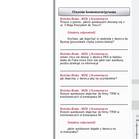
Ostatnie komentarze/pytania
Bielsko-Biała - MZK
||
Komentarze
Prosze o pomoc, jakimi autobusami dostanę się z
ul. 3 Maja Prezydent do Tesco?
Ostatnia odpowiedź
Kochani, jak dojechać w niedzielę z dworca do
Bystrej (przystanek chyba Leśniczówka)?
Bielsko-Biała - MZK
||
Komentarze
witam chce sie dostac z dworca PKS w bielsku
bialej do Fiata moze ktos wie jakie tam autobusy
jezdza dziekuje za informacje
Bielsko-Biała - MZK
||
Komentarze
jak dojechac z dworca pkp na szyndzielnie?
Bielsko-Biała - MZK
||
Komentarze
Ktorym autobusem dojechac do firmy TRW w
komorowicach ul konwojowa 94
Bielsko-Biała - MZK
||
Komentarze
Ktorym autobusem dojechac do firmy TRW w
komorowicach ul konwojowa 94
D
j
Ostatnia odpowiedź
->
jakim autobusem dojade z dworca na
ul.matusiaka?
->