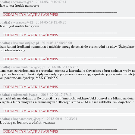
odał(a) :
werawera@12 2014-05-19 19:47:44
zie tu jest środek transportu
_______________________________________________________________
DODAJ W TYM WĄTKU SWÓJ WPIS
odał(a) :
werawera@12 2014-05-19 19:46:23
zie tu jest środek transportu
_______________________________________________________________
DODAJ W TYM WĄTKU SWÓJ WPIS
odał(a) :
ksaiameku@wp.pl 2014-05-18 08:06:00
itam jakimi środkami komunikacji miejskiej mogę dojechać do przychodni na ulicy "Świętokrzys
" z Gdańska-Zaspy
_______________________________________________________________
DODAJ W TYM WĄTKU SWÓJ WPIS
odał(a) :
romankubinski@wp.pl 2013-10-12 17:53:52
itam mam zawiadomienie o przystnku jesienna w kierunku lu słowackiego brut nadmiar wody n
zystnku brak szyb i brak odpływu wody z przystanku / oraz ciągle spużniający się autobus lub j
rak pozdrawiam dyrekcję MZK GDAŃSK
_______________________________________________________________
DODAJ W TYM WĄTKU SWÓJ WPIS
odał(a) :
jolantazuk@wp.pl 2013-09-09 17:27:13
zy nadal nie ma dojazdu z Dworca Gł. na ul. Smoluchowskiego? Jaki pomysł ma Miasto na dotar
o szpitala ludzi chorych i niezamożnych? Dlaczego strona ZTM nie ma zakładki "Jak dojechać"?
_______________________________________________________________
DODAJ W TYM WĄTKU SWÓJ WPIS
odał(a) :
bogdanmoszej@wp.pl 2013-09-01 09:33:01
ak dojadę na lotnisko z gdańsk wrzeszcz
_______________________________________________________________
DODAJ W TYM WĄTKU SWÓJ WPIS