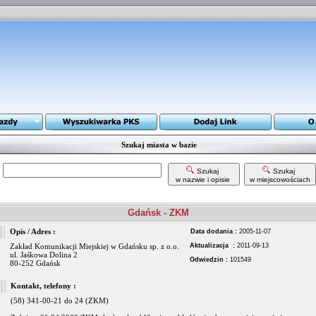
Szukaj miasta w bazie
Szukaj
Szukaj
w nazwie i opisie
w miejscowościach
Gdańsk - ZKM
Opis / Adres :
Data dodania :
2005-11-07
Zakład Komunikacji Miejskiej w Gdańsku sp. z o.o.
Aktualizacja :
2011-09-13
ul. Jaśkowa Dolina 2
Odwiedzin :
101549
80-252 Gdańsk
Kontakt, telefony :
(58) 341-00-21 do 24 (ZKM)