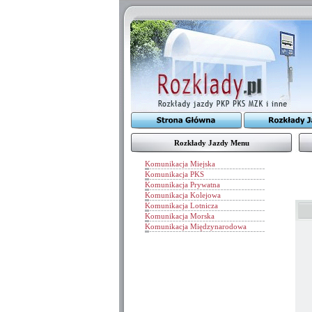
Rozkłady Jazdy Menu
Komunikacja Miejska
Komunikacja PKS
Komunikacja Prywatna
Komunikacja Kolejowa
Komunikacja Lotnicza
Komunikacja Morska
Komunikacja Międzynarodowa