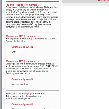
Prudnik - Veolia
||
Komentarze
Dzień doby chciałbym złożyć skargę. Dziś autobus
jadący z Głuchołazy do Opola, będący na
przystanku Prószków o godz. 13:35 nie zatrzymał
się mimo 2 osób czekajacych na niego. Nie
rozumiem powodów kierowcy, który nawet zbliżając
się do przystanku nie zwolnił i przejechał obok na
pełnym gazie. Posiadam bilet miesięczny, ale
zaczynam się zastanawiać czy jest sensens
korzystać z usług Państwa firmy.
Warszawa - PKS
||
Komentarze
Jak dojechac z Warszawy Zachodniej do Ustronia
Zdróju Pks lub Pkp
Ostatnia odpowiedź
Srak
Warszawa - PKS
||
Komentarze
Dlaczego tak firma panstwowa probuje okradac
spoleczenstwo ,minuta rozmowy 2.50 ,ZLODZIEJE
,kiedy bedzie porzadek na stronach ze bedzie
mozna np. dowiedziec sie jak dojechac do
Goszczynina ,co za kraj ................
Ostatnia odpowiedź
weź się zamknij
Warszawa - Tramwaje
||
Komentarze
Jak z dworca wileńskiego dojechać
doUl.Rzymowskiego 36
Ostatnia odpowiedź