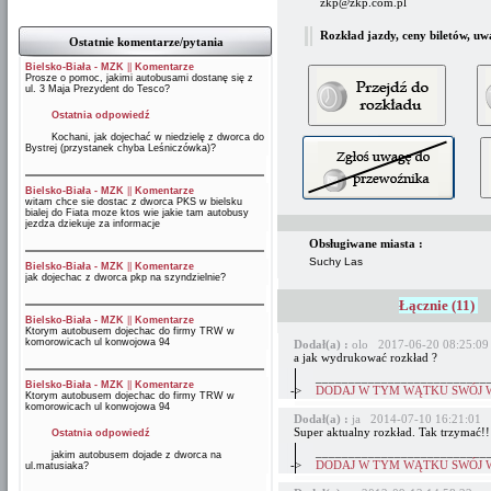
zkp@zkp.com.pl
Rozkład jazdy, ceny biletów, uw
Ostatnie komentarze/pytania
Bielsko-Biała - MZK
||
Komentarze
Prosze o pomoc, jakimi autobusami dostanę się z
ul. 3 Maja Prezydent do Tesco?
Ostatnia odpowiedź
Kochani, jak dojechać w niedzielę z dworca do
Bystrej (przystanek chyba Leśniczówka)?
Bielsko-Biała - MZK
||
Komentarze
witam chce sie dostac z dworca PKS w bielsku
bialej do Fiata moze ktos wie jakie tam autobusy
jezdza dziekuje za informacje
Obsługiwane miasta :
Suchy Las
Bielsko-Biała - MZK
||
Komentarze
jak dojechac z dworca pkp na szyndzielnie?
Łącznie (11)
Bielsko-Biała - MZK
||
Komentarze
Ktorym autobusem dojechac do firmy TRW w
komorowicach ul konwojowa 94
Dodał(a) :
olo 2017-06-20 08:25:09
a jak wydrukować rozkład ?
__________________________
Bielsko-Biała - MZK
||
Komentarze
->
DODAJ W TYM WĄTKU SWÓJ 
Ktorym autobusem dojechac do firmy TRW w
komorowicach ul konwojowa 94
Dodał(a) :
ja 2014-07-10 16:21:01
Super aktualny rozkład. Tak trzymać!!
Ostatnia odpowiedź
__________________________
jakim autobusem dojade z dworca na
->
DODAJ W TYM WĄTKU SWÓJ 
ul.matusiaka?