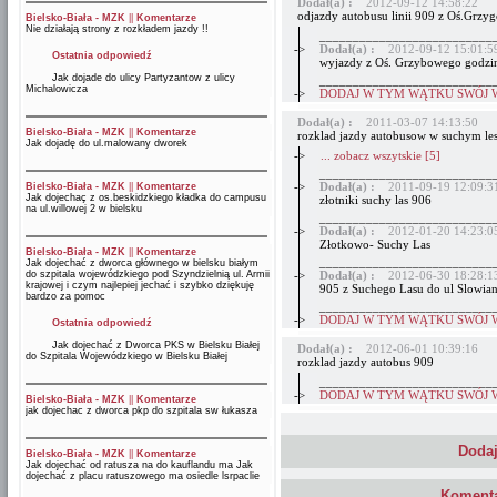
Dodał(a) :
2012-09-12 14:58:22
odjazdy autobusu linii 909 z Oś.Grzy
Bielsko-Biała - MZK
||
Komentarze
Nie działają strony z rozkładem jazdy !!
__________________________
->
Dodał(a) :
2012-09-12 15:01:5
Ostatnia odpowiedź
wyjazdy z Oś. Grzybowego godziny
Jak dojade do ulicy Partyzantow z ulicy
__________________________
Michalowicza
->
DODAJ W TYM WĄTKU SWÓJ 
Dodał(a) :
2011-03-07 14:13:50
Bielsko-Biała - MZK
||
Komentarze
rozklad jazdy autobusow w suchym les
Jak dojadę do ul.malowany dworek
->
... zobacz wszytskie [5]
__________________________
->
Dodał(a) :
2011-09-19 12:09:3
Bielsko-Biała - MZK
||
Komentarze
Jak dojechaç z os.beskidzkiego kładka do campusu
złotniki suchy las 906
na ul.willowej 2 w bielsku
__________________________
->
Dodał(a) :
2012-01-20 14:23:0
Złotkowo- Suchy Las
Bielsko-Biała - MZK
||
Komentarze
__________________________
Jak dojechać z dworca głównego w bielsku białym
do szpitala wojewódzkiego pod Szyndzielnią ul. Armii
->
Dodał(a) :
2012-06-30 18:28:1
krajowej i czym najlepiej jechać i szybko dziękuję
905 z Suchego Lasu do ul Slowian
bardzo za pomoc
__________________________
->
DODAJ W TYM WĄTKU SWÓJ 
Ostatnia odpowiedź
Jak dojechać z Dworca PKS w Bielsku Białej
Dodał(a) :
2012-06-01 10:39:16
do Szpitala Wojewódzkiego w Bielsku Białej
rozklad jazdy autobus 909
__________________________
->
DODAJ W TYM WĄTKU SWÓJ 
Bielsko-Biała - MZK
||
Komentarze
jak dojechac z dworca pkp do szpitala sw łukasza
Dodaj
Bielsko-Biała - MZK
||
Komentarze
Jak dojechać od ratusza na do kauflandu ma Jak
dojechać z placu ratuszowego ma osiedle lsrpaclie
Komenta