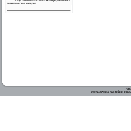
Общественно-политическая информационно-
аналитическая интерне
Aktu
Strona zawiera najczęściej posz