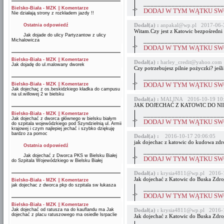
_______________________
Bielsko-Biała - MZK
||
Komentarze
->
DODAJ W TYM WĄTKU SWÓ
Nie działają strony z rozkładem jazdy !!
Dodał(a) :
anpakal@wp.pl 2017-06-3
Ostatnia odpowiedź
Witam.Czy jest z Katowic bezpośredni 
Jak dojade do ulicy Partyzantow z ulicy
_______________________
Michalowicza
->
DODAJ W TYM WĄTKU SWÓ
Bielsko-Biała - MZK
||
Komentarze
Dodał(a) :
harley_credit@yahoo.com
Jak dojadę do ul.malowany dworek
Czy potrzebujesz pilnie pożyczki? jeś
_______________________
->
Bielsko-Biała - MZK
||
Komentarze
DODAJ W TYM WĄTKU SWÓ
Jak dojechaç z os.beskidzkiego kładka do campusu
na ul.willowej 2 w bielsku
Dodał(a) :
MALINA 2016-10-19 10:
JAK DOJECHAĆ Z KATOWIC DO NI
Bielsko-Biała - MZK
||
Komentarze
_______________________
Jak dojechać z dworca głównego w bielsku białym
->
DODAJ W TYM WĄTKU SWÓ
do szpitala wojewódzkiego pod Szyndzielnią ul. Armii
krajowej i czym najlepiej jechać i szybko dziękuję
bardzo za pomoc
Dodał(a) :
2016-10-17 20:06:05
jak dojechac z katowic do kudowa zdr
Ostatnia odpowiedź
_______________________
Jak dojechać z Dworca PKS w Bielsku Białej
->
DODAJ W TYM WĄTKU SWÓ
do Szpitala Wojewódzkiego w Bielsku Białej
Dodał(a) :
krysia4811@wp.pl 2016-1
Jak dojechać z Katowic do Buska Zdr
Bielsko-Biała - MZK
||
Komentarze
jak dojechac z dworca pkp do szpitala sw łukasza
_______________________
->
DODAJ W TYM WĄTKU SWÓ
Bielsko-Biała - MZK
||
Komentarze
Jak dojechać od ratusza na do kauflandu ma Jak
Dodał(a) :
krysia4811@wp.pl 2016-1
dojechać z placu ratuszowego ma osiedle lsrpaclie
Jak dojechać z Katowic do Buska Zdr