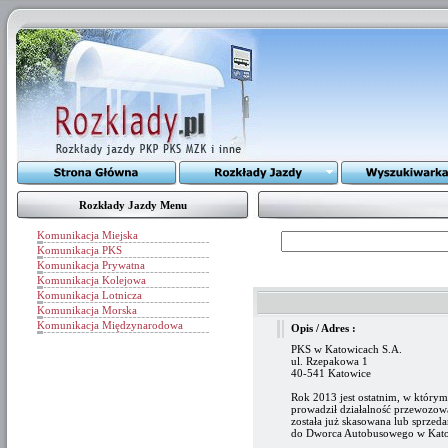
Rozkłady Jazdy Menu
Komunikacja Miejska
Komunikacja PKS
Komunikacja Prywatna
Komunikacja Kolejowa
Komunikacja Lotnicza
Komunikacja Morska
Komunikacja Międzynarodowa
Opis / Adres :
PKS w Katowicach S.A.
ul. Rzepakowa 1
40-541 Katowice
Rok 2013 jest ostatnim, w który
prowadził działalność przewozow
została już skasowana lub sprzed
do Dworca Autobusowego w Kato