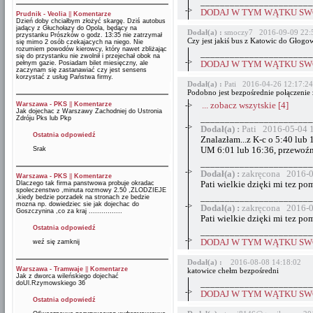
_______________________
->
DODAJ W TYM WĄTKU SWÓ
Prudnik - Veolia
||
Komentarze
Dzień doby chciałbym złożyć skargę. Dziś autobus
jadący z Głuchołazy do Opola, będący na
Dodał(a) :
smoczy7 2016-09-09 22:
przystanku Prószków o godz. 13:35 nie zatrzymał
Czy jest jakiś bus z Katowic do Głogo
się mimo 2 osób czekajacych na niego. Nie
rozumiem powodów kierowcy, który nawet zbliżając
_______________________
się do przystanku nie zwolnił i przejechał obok na
->
pełnym gazie. Posiadam bilet miesięczny, ale
DODAJ W TYM WĄTKU SWÓ
zaczynam się zastanawiać czy jest sensens
korzystać z usług Państwa firmy.
Dodał(a) :
Pati 2016-04-26 12:17:24
Podobno jest bezpośrednie połączenie 
Warszawa - PKS
||
Komentarze
->
... zobacz wszytskie [4]
Jak dojechac z Warszawy Zachodniej do Ustronia
_______________________
Zdróju Pks lub Pkp
->
Dodał(a) :
Pati 2016-05-04 
Ostatnia odpowiedź
Znalazłam...z K-c o 5:40 lub
Srak
UM 6:01 lub 16:36, przewoźn
_______________________
->
Dodał(a) :
zakręcona 2016-0
Warszawa - PKS
||
Komentarze
Dlaczego tak firma panstwowa probuje okradac
Pati wielkie dzięki mi tez po
spoleczenstwo ,minuta rozmowy 2.50 ,ZLODZIEJE
_______________________
,kiedy bedzie porzadek na stronach ze bedzie
mozna np. dowiedziec sie jak dojechac do
->
Dodał(a) :
zakręcona 2016-0
Goszczynina ,co za kraj ................
Pati wielkie dzięki mi tez po
Ostatnia odpowiedź
_______________________
->
DODAJ W TYM WĄTKU SWÓ
weź się zamknij
Dodał(a) :
2016-08-08 14:18:02
Warszawa - Tramwaje
||
Komentarze
katowice chełm bezpośredni
Jak z dworca wileńskiego dojechać
_______________________
doUl.Rzymowskiego 36
->
DODAJ W TYM WĄTKU SWÓ
Ostatnia odpowiedź