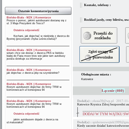
Kontakt, telefony :
Ostatnie komentarze/pytania
Bielsko-Biała - MZK
||
Komentarze
Rozkład jazdy, ceny biletów, uw
Prosze o pomoc, jakimi autobusami dostanę się z
ul. 3 Maja Prezydent do Tesco?
Ostatnia odpowiedź
Kochani, jak dojechać w niedzielę z dworca do
Bystrej (przystanek chyba Leśniczówka)?
Bielsko-Biała - MZK
||
Komentarze
witam chce sie dostac z dworca PKS w bielsku
bialej do Fiata moze ktos wie jakie tam autobusy
jezdza dziekuje za informacje
Bielsko-Biała - MZK
||
Komentarze
jak dojechac z dworca pkp na szyndzielnie?
Obsługiwane miasta :
Katowice
Bielsko-Biała - MZK
||
Komentarze
Ktorym autobusem dojechac do firmy TRW w
komorowicach ul konwojowa 94
Łącznie (460)
Dodał(a) :
elusia39@wp.pl 2017-11-
Bielsko-Biała - MZK
||
Komentarze
Ktorym autobusem dojechac do firmy TRW w
Katowice Krynica Zdroj bezporedni au
komorowicach ul konwojowa 94
_______________________
->
DODAJ W TYM WĄTKU SWÓ
Ostatnia odpowiedź
jakim autobusem dojade z dworca na
Dodał(a) :
spiderneowojtek1999@gma
ul.matusiaka?
Kiedy zacznie działać katowicedworzec