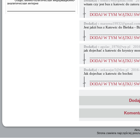
Dodał(a) :
tomi8146@gmail.com 201
Общественно-политическая информационно-
аналитическая интерне
witam czy jest bus z katowic do zatoru 
_______________________
->
DODAJ W TYM WĄTKU SWÓ
Dodał(a) :
marzena19932@gmail.com
Jest jakiś bus z Katowic do Bielska - Bi
_______________________
->
DODAJ W TYM WĄTKU SWÓ
Dodał(a) :
agulac_1976@wp.pl 2016
jak dojechać z katowic do krynicy mor
_______________________
->
DODAJ W TYM WĄTKU SWÓ
Dodał(a) :
ankazajac5@tlen.pl 2016-
Jak dojechac z katowic do bochni
_______________________
->
DODAJ W TYM WĄTKU SWÓ
Dodaj
Komenta
Aktu
Strona zawiera najczęściej posz