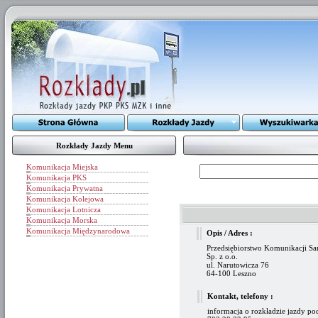
Rozkłady Jazdy Menu
Komunikacja Miejska
Komunikacja PKS
Komunikacja Prywatna
Komunikacja Kolejowa
Komunikacja Lotnicza
Komunikacja Morska
Komunikacja Międzynarodowa
Opis / Adres :
Przedsiębiorstwo Komunikacji S
Sp. z o.o.
ul. Narutowicza 76
64-100 Leszno
Kontakt, telefony :
informacja o rozkładzie jazdy p