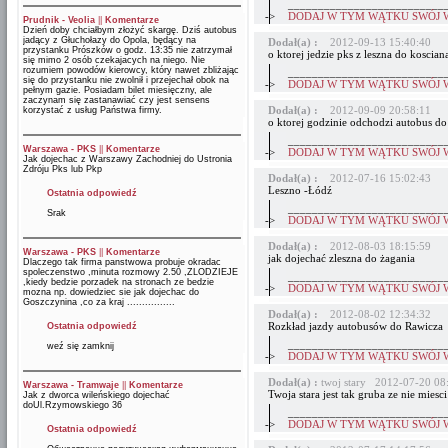
__________________________
->
DODAJ W TYM WĄTKU SWÓJ 
Prudnik - Veolia
||
Komentarze
Dzień doby chciałbym złożyć skargę. Dziś autobus
jadący z Głuchołazy do Opola, będący na
Dodał(a) :
2012-09-13 15:40:40
przystanku Prószków o godz. 13:35 nie zatrzymał
o ktorej jedzie pks z leszna do koscian
się mimo 2 osób czekajacych na niego. Nie
rozumiem powodów kierowcy, który nawet zbliżając
__________________________
się do przystanku nie zwolnił i przejechał obok na
->
DODAJ W TYM WĄTKU SWÓJ 
pełnym gazie. Posiadam bilet miesięczny, ale
zaczynam się zastanawiać czy jest sensens
Dodał(a) :
2012-09-09 20:58:11
korzystać z usług Państwa firmy.
o ktorej godzinie odchodzi autobus do
__________________________
Warszawa - PKS
||
Komentarze
->
DODAJ W TYM WĄTKU SWÓJ 
Jak dojechac z Warszawy Zachodniej do Ustronia
Zdróju Pks lub Pkp
Dodał(a) :
2012-07-16 15:02:43
Leszno -Łódź
Ostatnia odpowiedź
__________________________
Srak
->
DODAJ W TYM WĄTKU SWÓJ 
Dodał(a) :
2012-08-03 18:15:59
Warszawa - PKS
||
Komentarze
jak dojechać zleszna do żagania
Dlaczego tak firma panstwowa probuje okradac
spoleczenstwo ,minuta rozmowy 2.50 ,ZLODZIEJE
__________________________
,kiedy bedzie porzadek na stronach ze bedzie
->
DODAJ W TYM WĄTKU SWÓJ 
mozna np. dowiedziec sie jak dojechac do
Goszczynina ,co za kraj ................
Dodał(a) :
2012-08-02 12:34:32
Rozkład jazdy autobusów do Rawicza
Ostatnia odpowiedź
__________________________
weź się zamknij
->
DODAJ W TYM WĄTKU SWÓJ 
Dodał(a) :
twoj stary 2012-07-20 08
Warszawa - Tramwaje
||
Komentarze
Twoja stara jest tak gruba ze nie miesc
Jak z dworca wileńskiego dojechać
doUl.Rzymowskiego 36
__________________________
->
DODAJ W TYM WĄTKU SWÓJ 
Ostatnia odpowiedź