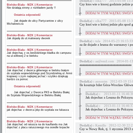
Dodał(a) :
olka777 2015-05-08 15:3
Czy ktos wie o ktorej godzinie jedzie 
Bielsko-Biała - MZK
||
Komentarze
Nie działają strony z rozkładem jazdy !!
__________________________
->
DODAJ W TYM WĄTKU SWÓJ 
Ostatnia odpowiedź
Dodał(a) :
olka777 2015-05-08 15:3
Jak dojade do ulicy Partyzantow z ulicy
Michalowicza
Czy ktoś wie o której jedzie pks spod
__________________________
->
DODAJ W TYM WĄTKU SWÓJ 
Bielsko-Biała - MZK
||
Komentarze
Jak dojadę do ul.malowany dworek
Dodał(a) :
tula 2014-05-23 16:15:33
za ile dojade z leszna do warszawy i po
__________________________
Bielsko-Biała - MZK
||
Komentarze
Jak dojechaç z os.beskidzkiego kładka do campusu
->
DODAJ W TYM WĄTKU SWÓJ 
na ul.willowej 2 w bielsku
Dodał(a) :
aa@emil.com 2014-01-13
aaaaaaaaaaaaaaaaaaaaaaaaaaaaaaaaaaa
Bielsko-Biała - MZK
||
Komentarze
__________________________
Jak dojechać z dworca głównego w bielsku białym
do szpitala wojewódzkiego pod Szyndzielnią ul. Armii
->
DODAJ W TYM WĄTKU SWÓJ 
krajowej i czym najlepiej jechać i szybko dziękuję
bardzo za pomoc
Dodał(a) :
annonim 2012-03-19 15:
Ile kosztuje bilet Góra-Wrocław Głów
Ostatnia odpowiedź
__________________________
Jak dojechać z Dworca PKS w Bielsku Białej
->
Dodał(a) :
2013-01-11 16:46:3
do Szpitala Wojewódzkiego w Bielsku Białej
Jak dojechac z Leszna do Polczyn
__________________________
->
Dodał(a) :
2013-01-11 16:46:3
Bielsko-Biała - MZK
||
Komentarze
Jak dojechac z Leszna do Polczyn
jak dojechac z dworca pkp do szpitala sw łukasza
__________________________
->
DODAJ W TYM WĄTKU SWÓJ 
Bielsko-Biała - MZK
||
Komentarze
Jak dojechać od ratusza na do kauflandu ma Jak
Dodał(a) :
Kamillo 2012-12-30 22:2
dojechać z placu ratuszowego ma osiedle lsrpaclie
Czy w Nowy Rok, tj. 1 stycznia 2013 