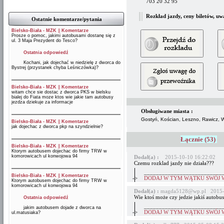
703 20 32 95
Rozkład jazdy, ceny biletów, uw
Ostatnie komentarze/pytania
Bielsko-Biała - MZK
||
Komentarze
Prosze o pomoc, jakimi autobusami dostanę się z
ul. 3 Maja Prezydent do Tesco?
Ostatnia odpowiedź
Kochani, jak dojechać w niedzielę z dworca do
Bystrej (przystanek chyba Leśniczówka)?
Bielsko-Biała - MZK
||
Komentarze
witam chce sie dostac z dworca PKS w bielsku
bialej do Fiata moze ktos wie jakie tam autobusy
jezdza dziekuje za informacje
Obsługiwane miasta :
Gostyń, Kościan, Leszno, Rawicz,
Bielsko-Biała - MZK
||
Komentarze
jak dojechac z dworca pkp na szyndzielnie?
Łącznie (53)
Bielsko-Biała - MZK
||
Komentarze
Ktorym autobusem dojechac do firmy TRW w
komorowicach ul konwojowa 94
Dodał(a) :
2015-10-10 16:22:02
Czemu rozklad jazdy nie działa???
__________________________
Bielsko-Biała - MZK
||
Komentarze
->
DODAJ W TYM WĄTKU SWÓJ 
Ktorym autobusem dojechac do firmy TRW w
komorowicach ul konwojowa 94
Dodał(a) :
magda5128@wp.pl 2015-0
Wie ktoś może czy jedzie jakiś autobus
Ostatnia odpowiedź
__________________________
jakim autobusem dojade z dworca na
->
DODAJ W TYM WĄTKU SWÓJ 
ul.matusiaka?