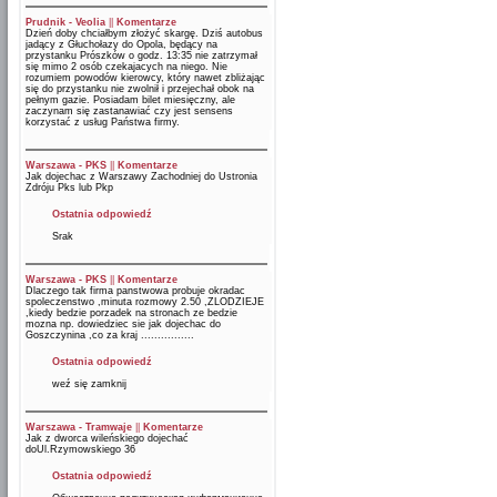
Prudnik - Veolia
||
Komentarze
Dzień doby chciałbym złożyć skargę. Dziś autobus
jadący z Głuchołazy do Opola, będący na
przystanku Prószków o godz. 13:35 nie zatrzymał
się mimo 2 osób czekajacych na niego. Nie
rozumiem powodów kierowcy, który nawet zbliżając
się do przystanku nie zwolnił i przejechał obok na
pełnym gazie. Posiadam bilet miesięczny, ale
zaczynam się zastanawiać czy jest sensens
korzystać z usług Państwa firmy.
Warszawa - PKS
||
Komentarze
Jak dojechac z Warszawy Zachodniej do Ustronia
Zdróju Pks lub Pkp
Ostatnia odpowiedź
Srak
Warszawa - PKS
||
Komentarze
Dlaczego tak firma panstwowa probuje okradac
spoleczenstwo ,minuta rozmowy 2.50 ,ZLODZIEJE
,kiedy bedzie porzadek na stronach ze bedzie
mozna np. dowiedziec sie jak dojechac do
Goszczynina ,co za kraj ................
Ostatnia odpowiedź
weź się zamknij
Warszawa - Tramwaje
||
Komentarze
Jak z dworca wileńskiego dojechać
doUl.Rzymowskiego 36
Ostatnia odpowiedź