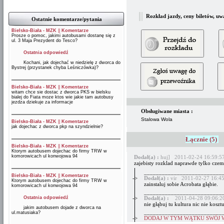
Rozkład jazdy, ceny biletów, uw
Ostatnie komentarze/pytania
Bielsko-Biała - MZK
||
Komentarze
Prosze o pomoc, jakimi autobusami dostanę się z
ul. 3 Maja Prezydent do Tesco?
Ostatnia odpowiedź
Kochani, jak dojechać w niedzielę z dworca do
Bystrej (przystanek chyba Leśniczówka)?
Bielsko-Biała - MZK
||
Komentarze
witam chce sie dostac z dworca PKS w bielsku
bialej do Fiata moze ktos wie jakie tam autobusy
jezdza dziekuje za informacje
Obsługiwane miasta :
Stalowa Wola
Bielsko-Biała - MZK
||
Komentarze
jak dojechac z dworca pkp na szyndzielnie?
Łącznie (5)
Bielsko-Biała - MZK
||
Komentarze
Ktorym autobusem dojechac do firmy TRW w
komorowicach ul konwojowa 94
Dodał(a) :
huj] 2011-02-24 16:59:5
zajebisty rozklad naprawde tylko czem
__________________________
Bielsko-Biała - MZK
||
Komentarze
->
Dodał(a) :
vir 2011-02-27 16:45
Ktorym autobusem dojechac do firmy TRW w
zainstaluj sobie Acrobata głąbie.
komorowicach ul konwojowa 94
__________________________
Ostatnia odpowiedź
->
Dodał(a) :
2011-04-28 09:06:2
nie głąbuj tu kultura nic nie koszt
jakim autobusem dojade z dworca na
__________________________
ul.matusiaka?
->
DODAJ W TYM WĄTKU SWÓJ 