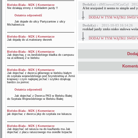
Dodał(a) :
dMUnewaUSCzuCuI 2012-
Bielsko-Biała - MZK
||
Komentarze
A bit srurpsied it seems to simple and y
Nie działają strony z rozkładem jazdy !!
__________________________
Ostatnia odpowiedź
->
DODAJ W TYM WĄTKU SWÓJ 
Jak dojade do ulicy Partyzantow z ulicy
Michalowicza
Dodał(a) :
2011-10-03 16:14:26
rozkład jazdy zmks nisko stalowa wola 
__________________________
Bielsko-Biała - MZK
||
Komentarze
->
DODAJ W TYM WĄTKU SWÓJ 
Jak dojadę do ul.malowany dworek
Bielsko-Biała - MZK
||
Komentarze
Dodaj
Jak dojechaç z os.beskidzkiego kładka do campusu
na ul.willowej 2 w bielsku
Komenta
Bielsko-Biała - MZK
||
Komentarze
Jak dojechać z dworca głównego w bielsku białym
do szpitala wojewódzkiego pod Szyndzielnią ul. Armii
krajowej i czym najlepiej jechać i szybko dziękuję
bardzo za pomoc
Ostatnia odpowiedź
Jak dojechać z Dworca PKS w Bielsku Białej
do Szpitala Wojewódzkiego w Bielsku Białej
Bielsko-Biała - MZK
||
Komentarze
jak dojechac z dworca pkp do szpitala sw łukasza
Bielsko-Biała - MZK
||
Komentarze
Jak dojechać od ratusza na do kauflandu ma Jak
dojechać z placu ratuszowego ma osiedle lsrpaclie