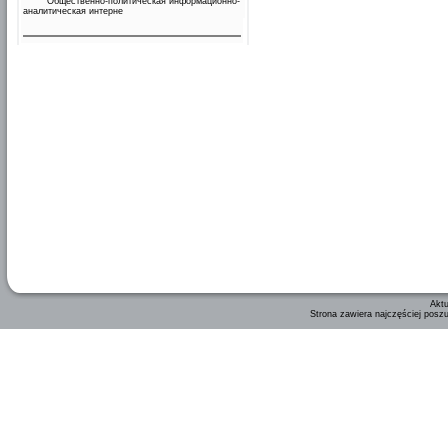
Общественно-политическая информационно-
аналитическая интерне
Aktu
Strona zawiera najczęściej posz