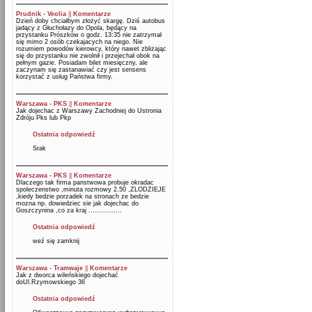
Prudnik - Veolia
||
Komentarze
Dzień doby chciałbym złożyć skargę. Dziś autobus
jadący z Głuchołazy do Opola, będący na
przystanku Prószków o godz. 13:35 nie zatrzymał
się mimo 2 osób czekajacych na niego. Nie
rozumiem powodów kierowcy, który nawet zbliżając
się do przystanku nie zwolnił i przejechał obok na
pełnym gazie. Posiadam bilet miesięczny, ale
zaczynam się zastanawiać czy jest sensens
korzystać z usług Państwa firmy.
Warszawa - PKS
||
Komentarze
Jak dojechac z Warszawy Zachodniej do Ustronia
Zdróju Pks lub Pkp
Ostatnia odpowiedź
Srak
Warszawa - PKS
||
Komentarze
Dlaczego tak firma panstwowa probuje okradac
spoleczenstwo ,minuta rozmowy 2.50 ,ZLODZIEJE
,kiedy bedzie porzadek na stronach ze bedzie
mozna np. dowiedziec sie jak dojechac do
Goszczynina ,co za kraj ................
Ostatnia odpowiedź
weź się zamknij
Warszawa - Tramwaje
||
Komentarze
Jak z dworca wileńskiego dojechać
doUl.Rzymowskiego 36
Ostatnia odpowiedź