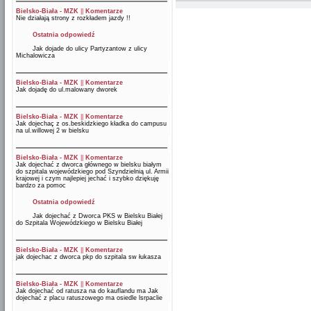
Bielsko-Biała - MZK
||
Komentarze
Nie działają strony z rozkładem jazdy !!
Ostatnia odpowiedź
Jak dojade do ulicy Partyzantow z ulicy
Michalowicza
Bielsko-Biała - MZK
||
Komentarze
Jak dojadę do ul.malowany dworek
Bielsko-Biała - MZK
||
Komentarze
Jak dojechaç z os.beskidzkiego kładka do campusu
na ul.willowej 2 w bielsku
Bielsko-Biała - MZK
||
Komentarze
Jak dojechać z dworca głównego w bielsku białym
do szpitala wojewódzkiego pod Szyndzielnią ul. Armii
krajowej i czym najlepiej jechać i szybko dziękuję
bardzo za pomoc
Ostatnia odpowiedź
Jak dojechać z Dworca PKS w Bielsku Białej
do Szpitala Wojewódzkiego w Bielsku Białej
Bielsko-Biała - MZK
||
Komentarze
jak dojechac z dworca pkp do szpitala sw łukasza
Bielsko-Biała - MZK
||
Komentarze
Jak dojechać od ratusza na do kauflandu ma Jak
dojechać z placu ratuszowego ma osiedle lsrpaclie