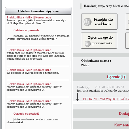
Rozkład jazdy, ceny biletów, uw
Ostatnie komentarze/pytania
Bielsko-Biała - MZK
||
Komentarze
Prosze o pomoc, jakimi autobusami dostanę się z
ul. 3 Maja Prezydent do Tesco?
Ostatnia odpowiedź
Kochani, jak dojechać w niedzielę z dworca do
Bystrej (przystanek chyba Leśniczówka)?
Bielsko-Biała - MZK
||
Komentarze
witam chce sie dostac z dworca PKS w bielsku
bialej do Fiata moze ktos wie jakie tam autobusy
jezdza dziekuje za informacje
Obsługiwane miasta :
Wałcz
Bielsko-Biała - MZK
||
Komentarze
jak dojechac z dworca pkp na szyndzielnie?
Łącznie (1)
Bielsko-Biała - MZK
||
Komentarze
Dodał(a) :
2011-05-05 00:35:33
Ktorym autobusem dojechac do firmy TRW w
komorowicach ul konwojowa 94
jest jakis przejazd z wałcza do warszaw
__________________________
->
DODAJ W TYM WĄTKU SWÓJ 
Bielsko-Biała - MZK
||
Komentarze
Ktorym autobusem dojechac do firmy TRW w
komorowicach ul konwojowa 94
Dodaj
Ostatnia odpowiedź
jakim autobusem dojade z dworca na
ul.matusiaka?
Komenta