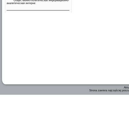
Общественно-политическая информационно-
аналитическая интерне
Aktu
Strona zawiera najczęściej posz