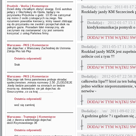
Prudnik - Veolia
||
Komentarze
Dodał(a) :
tubylec 2011-01-17 
Dzień doby chciałbym złożyć skargę. Dziś autobus
Rozkłady jazdy KM Szczecinek po
jadący z Głuchołazy do Opola, będący na
przystanku Prószków o godz. 13:35 nie zatrzymał
_______________________
się mimo 2 osób czekajacych na niego. Nie
rozumiem powodów kierowcy, który nawet zbliżając
->
Dodał(a) :
2012-01-17 15:1
się do przystanku nie zwolnił i przejechał obok na
kiedykomunikacja pomysli o p
pełnym gazie. Posiadam bilet miesięczny, ale
zaczynam się zastanawiać czy jest sensens
_______________________
korzystać z usług Państwa firmy.
->
DODAJ W TYM WĄTKU SWÓ
Warszawa - PKS
||
Komentarze
Dodał(a) :
2011-05-17 11:30:3
Jak dojechac z Warszawy Zachodniej do Ustronia
Rozkład jazdy MZK jest zupełnie 
Zdróju Pks lub Pkp
zróbcie coś z tym !!!
Ostatnia odpowiedź
_______________________
Srak
->
DODAJ W TYM WĄTKU SWÓ
Dodał(a) :
2012-03-07 22:58:3
Warszawa - PKS
||
Komentarze
Dlaczego tak firma panstwowa probuje okradac
całkowita lipa!!! ktoś za ten ba
spoleczenstwo ,minuta rozmowy 2.50 ,ZLODZIEJE
jedno wielkie nieporozumienie, w
,kiedy bedzie porzadek na stronach ze bedzie
mozna np. dowiedziec sie jak dojechac do
nerwów -
Goszczynina ,co za kraj ................
_______________________
Ostatnia odpowiedź
->
DODAJ W TYM WĄTKU SWÓ
weź się zamknij
Dodał(a) :
...\m/ 2011-09-02 22
A godzina gdzie ? i zgadzam się ,
Warszawa - Tramwaje
||
Komentarze
Jak z dworca wileńskiego dojechać
_______________________
doUl.Rzymowskiego 36
->
DODAJ W TYM WĄTKU SWÓ
Ostatnia odpowiedź
Dodał(a) :
NIEZADOWOLONA 20