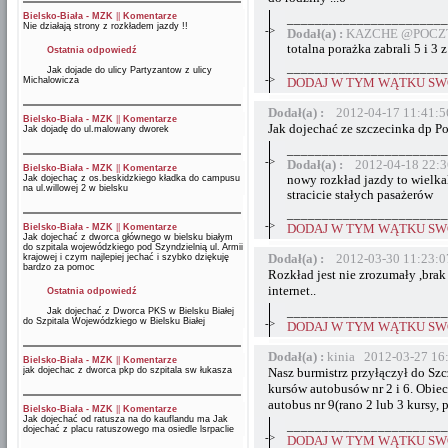
Bielsko-Biała - MZK
||
Komentarze
_______________________
Nie działają strony z rozkładem jazdy !!
->
Dodał(a) :
KAZCHE @POCZTA
totalna porażka zabrali 5 i 
Ostatnia odpowiedź
_______________________
Jak dojade do ulicy Partyzantow z ulicy
->
Michalowicza
DODAJ W TYM WĄTKU SWÓ
Dodał(a) :
2012-04-17 11:41:5
Bielsko-Biała - MZK
||
Komentarze
Jak dojechać ze szczecinka dp P
Jak dojadę do ul.malowany dworek
_______________________
->
Dodał(a) :
2012-04-18 22:3
Bielsko-Biała - MZK
||
Komentarze
Jak dojechaç z os.beskidzkiego kładka do campusu
nowy rozkład jazdy to wielkal
na ul.willowej 2 w bielsku
stracicie stałych pasażerów
_______________________
->
Bielsko-Biała - MZK
||
Komentarze
DODAJ W TYM WĄTKU SWÓ
Jak dojechać z dworca głównego w bielsku białym
do szpitala wojewódzkiego pod Szyndzielnią ul. Armii
Dodał(a) :
2012-03-30 11:23:0
krajowej i czym najlepiej jechać i szybko dziękuję
bardzo za pomoc
Rozkład jest nie zrozumały ,brak
internet..
Ostatnia odpowiedź
_______________________
Jak dojechać z Dworca PKS w Bielsku Białej
do Szpitala Wojewódzkiego w Bielsku Białej
->
DODAJ W TYM WĄTKU SWÓ
Dodał(a) :
kinia 2012-03-27 16
Bielsko-Biała - MZK
||
Komentarze
jak dojechac z dworca pkp do szpitala sw łukasza
Nasz burmistrz przyłączył do Szc
kursów autobusów nr 2 i 6. Obiec
autobus nr 9(rano 2 lub 3 kursy,
Bielsko-Biała - MZK
||
Komentarze
Jak dojechać od ratusza na do kauflandu ma Jak
_______________________
dojechać z placu ratuszowego ma osiedle lsrpaclie
->
DODAJ W TYM WĄTKU SWÓ