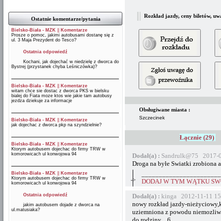
Rozkład jazdy, ceny biletów, uw
Ostatnie komentarze/pytania
Bielsko-Biała - MZK
||
Komentarze
Prosze o pomoc, jakimi autobusami dostanę się z
ul. 3 Maja Prezydent do Tesco?
Ostatnia odpowiedź
Kochani, jak dojechać w niedzielę z dworca do
Bystrej (przystanek chyba Leśniczówka)?
Bielsko-Biała - MZK
||
Komentarze
witam chce sie dostac z dworca PKS w bielsku
bialej do Fiata moze ktos wie jakie tam autobusy
jezdza dziekuje za informacje
Obsługiwane miasta :
Szczecinek
Bielsko-Biała - MZK
||
Komentarze
jak dojechac z dworca pkp na szyndzielnie?
Łącznie (29)
Bielsko-Biała - MZK
||
Komentarze
Ktorym autobusem dojechac do firmy TRW w
komorowicach ul konwojowa 94
Dodał(a) :
Sandrulk@75 2017-0
Droga na byłe Swiatki zrobiona a
Bielsko-Biała - MZK
||
Komentarze
_______________________
Ktorym autobusem dojechac do firmy TRW w
->
DODAJ W TYM WĄTKU SWÓ
komorowicach ul konwojowa 94
Ostatnia odpowiedź
Dodał(a) :
kinga 2012-11-11 15
nowy rozkład jazdy-nieżyciowy,k
jakim autobusem dojade z dworca na
ul.matusiaka?
uziemniona z powodu niemozliwo
do rodziny ...6