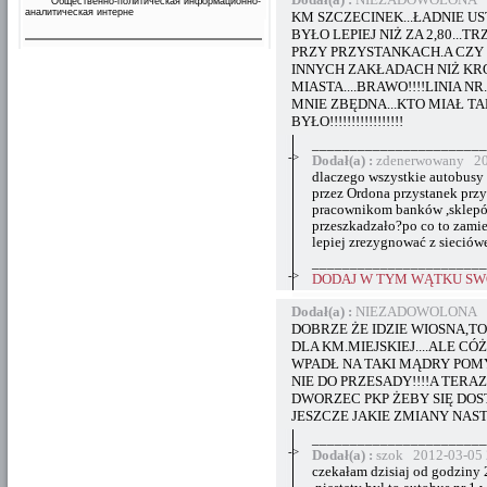
Общественно-политическая информационно-
аналитическая интерне
KM SZCZECINEK...ŁADNIE U
BYŁO LEPIEJ NIŻ ZA 2,80...
PRZY PRZYSTANKACH.A CZY
INNYCH ZAKŁADACH NIŻ KR
MIASTA....BRAWO!!!!LINIA N
MNIE ZBĘDNA...KTO MIAŁ TA
BYŁO!!!!!!!!!!!!!!!!!
_______________________
->
Dodał(a) :
zdenerwowany 20
dlaczego wszystkie autobusy r
przez Ordona przystanek prz
pracownikom banków ,sklepów
przeszkadzało?po co to zamie
lepiej zrezygnować z sieciów
_______________________
->
DODAJ W TYM WĄTKU SWÓ
Dodał(a) :
NIEZADOWOLONA 20
DOBRZE ŻE IDZIE WIOSNA,T
DLA KM.MIEJSKIEJ....ALE CÓ
WPADŁ NA TAKI MĄDRY POMY
NIE DO PRZESADY!!!!A TERAZ
DWORZEC PKP ŻEBY SIĘ DOST
JESZCZE JAKIE ZMIANY NAST
_______________________
->
Dodał(a) :
szok 2012-03-05 
czekałam dzisiaj od godziny 