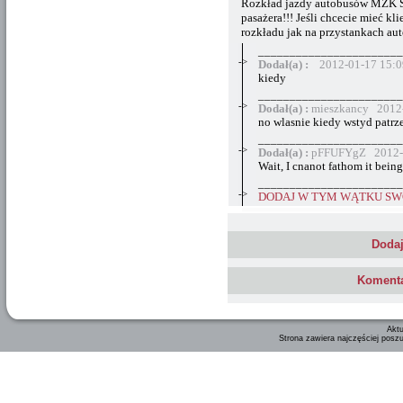
Rozkład jazdy autobusów MZK Sz
pasażera!!! Jeśli chcecie mieć kl
rozkładu jak na przystankach a
_______________________
->
Dodał(a) :
2012-01-17 15:0
kiedy
_______________________
->
Dodał(a) :
mieszkancy 2012-
no wlasnie kiedy wstyd patrze
_______________________
->
Dodał(a) :
pFFUFYgZ 2012-0
Wait, I cnanot fathom it being
_______________________
->
DODAJ W TYM WĄTKU SWÓ
Dodaj
Komenta
Aktu
Strona zawiera najczęściej posz