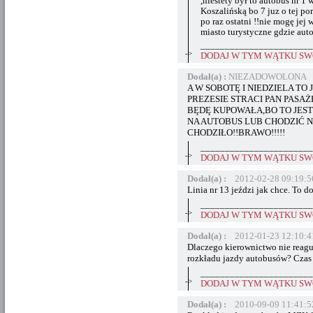
,niestety był to autobus nr 1
Koszalińską bo 7 juz o tej por
po raz ostatni !!nie mogę jej 
miasto turystyczne gdzie aut
_______________________
->
DODAJ W TYM WĄTKU SWÓ
Dodał(a) :
NIEZADOWOLONA 20
A W SOBOTĘ I NIEDZIELA TO 
PREZESIE STRACI PAN PASA
BĘDĘ KUPOWAŁA,BO TO JEST
NA AUTOBUS LUB CHODZIĆ N
CHODZIŁO!!BRAWO!!!!!
_______________________
->
DODAJ W TYM WĄTKU SWÓ
Dodał(a) :
2012-02-28 09:19:5
Linia nr 13 jeździ jak chce. To do
_______________________
->
DODAJ W TYM WĄTKU SWÓ
Dodał(a) :
2012-01-23 12:10:4
Dlaczego kierownictwo nie reagu
rozkładu jazdy autobusów? Czas 
_______________________
->
DODAJ W TYM WĄTKU SWÓ
Dodał(a) :
2010-09-09 11:41:5