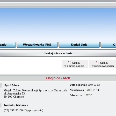
Szukaj miasta w bazie
Szukaj
Szukaj
w nazwie i opisie
w miejscowościach
Chojnice - MZK
Opis / Adres :
Data dodania :
2007-03-02
Miejski Zakład Komunikacji Sp. z o.o. w Chojnicach
Aktualizacja :
2010-01-14
ul. Angowicka 53
Odwiedzin :
168715
89-600 Chojnice
Kontakt, telefony :
(52) 397-22-00 (Dyspozytornia)