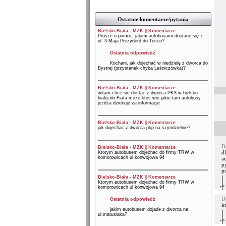
Ostatnie komentarze/pytania
Bielsko-Biała - MZK
||
Komentarze
Prosze o pomoc, jakimi autobusami dostanę się z
ul. 3 Maja Prezydent do Tesco?
Ostatnia odpowiedź
Kochani, jak dojechać w niedzielę z dworca do
Bystrej (przystanek chyba Leśniczówka)?
Bielsko-Biała - MZK
||
Komentarze
witam chce sie dostac z dworca PKS w bielsku
bialej do Fiata moze ktos wie jakie tam autobusy
jezdza dziekuje za informacje
Bielsko-Biała - MZK
||
Komentarze
jak dojechac z dworca pkp na szyndzielnie?
D
Bielsko-Biała - MZK
||
Komentarze
dl
Ktorym autobusem dojechac do firmy TRW w
komorowicach ul konwojowa 94
au
p
p
Bielsko-Biała - MZK
||
Komentarze
Ktorym autobusem dojechac do firmy TRW w
->
komorowicach ul konwojowa 94
D
Ostatnia odpowiedź
k
jakim autobusem dojade z dworca na
ul.matusiaka?
->