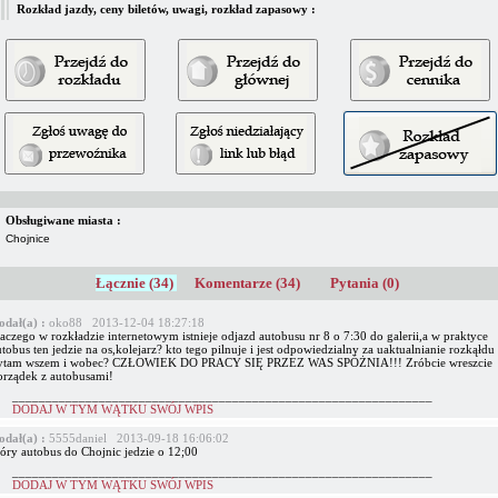
Rozkład jazdy, ceny biletów, uwagi, rozkład zapasowy :
Obsługiwane miasta :
Chojnice
Łącznie (34)
Komentarze (34)
Pytania (0)
odał(a) :
oko88 2013-12-04 18:27:18
aczego w rozkładzie internetowym istnieje odjazd autobusu nr 8 o 7:30 do galerii,a w praktyce
tobus ten jedzie na os,kolejarz? kto tego pilnuje i jest odpowiedzialny za uaktualnianie rozkąłdu
ytam wszem i wobec? CZŁOWIEK DO PRACY SIĘ PRZEZ WAS SPÓŻNIA!!! Zróbcie wreszcie
orządek z autobusami!
_______________________________________________________________
DODAJ W TYM WĄTKU SWÓJ WPIS
odał(a) :
5555daniel 2013-09-18 16:06:02
tóry autobus do Chojnic jedzie o 12;00
_______________________________________________________________
DODAJ W TYM WĄTKU SWÓJ WPIS