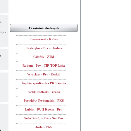
u
15 ostatnio dodanych
zdy z
Transtravel - Kalisz
Jastrzębie - Prv - Drabas
e
Gdańsk - ZTM
Radom - Prv - TIP-TOP Linia
Wrocław - Prv - Beskid
Kędzierzyn-Koźle - PKS Veolia
Bielsk Podlaski - Veolia
Piotrków Trybunalski - PKS
Lublin - PUH Kewin - Prv
Solec Zdrój - Prv - Ned Bus
Jasło - PKS
o