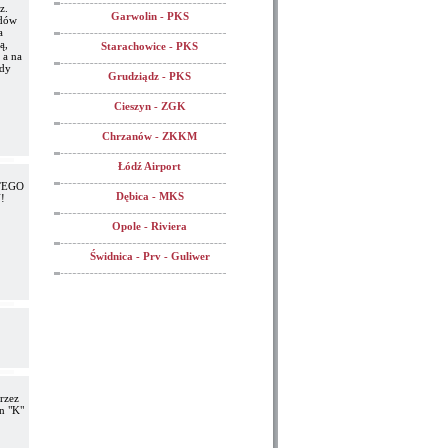
z.
Garwolin - PKS
odów
a
ą,
Starachowice - PKS
 a na
edy
Grudziądz - PKS
Cieszyn - ZGK
Chrzanów - ZKKM
Łódź Airport
TEGO
Dębica - MKS
!
Opole - Riviera
Świdnica - Prv - Guliwer
rzez
n "K"