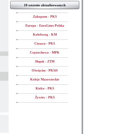
10 ostatnio aktualizowanych
Zakopane - PKS
Europa - EuroLines Polska
Kołobrzeg - KM
Cieszyn - PKS
Częstochowa - MPK
Słupsk - ZTM
Oświęcim - PKSiS
Koleje Mazowieckie
Kielce - PKS
Żywiec - PKS