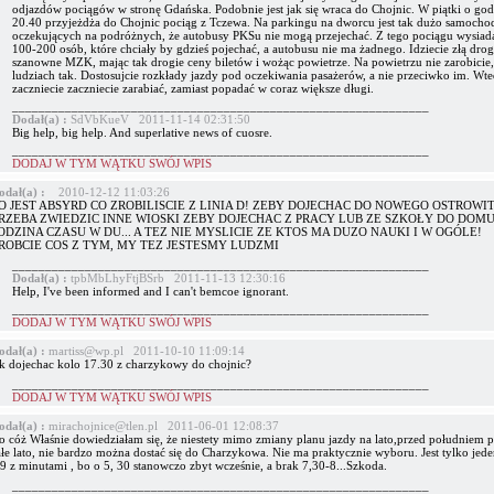
odjazdów pociągów w stronę Gdańska. Podobnie jest jak się wraca do Chojnic. W piątki o god
20.40 przyjeżdża do Chojnic pociąg z Tczewa. Na parkingu na dworcu jest tak dużo samoch
oczekujących na podróżnych, że autobusy PKSu nie mogą przejechać. Z tego pociągu wysiad
100-200 osób, które chciały by gdzieś pojechać, a autobusu nie ma żadnego. Idziecie złą drog
szanowne MZK, mając tak drogie ceny biletów i wożąc powietrze. Na powietrzu nie zarobicie,
ludziach tak. Dostosujcie rozkłady jazdy pod oczekiwania pasażerów, a nie przeciwko im. Wt
zaczniecie zaczniecie zarabiać, zamiast popadać w coraz większe długi.
_______________________________________________________________
Dodał(a) :
SdVbKueV 2011-11-14 02:31:50
Big help, big help. And superlative news of cuosre.
_______________________________________________________________
DODAJ W TYM WĄTKU SWÓJ WPIS
odał(a) :
2010-12-12 11:03:26
O JEST ABSYRD CO ZROBILISCIE Z LINIA D! ZEBY DOJECHAC DO NOWEGO OSTROWI
RZEBA ZWIEDZIC INNE WIOSKI ZEBY DOJECHAC Z PRACY LUB ZE SZKOŁY DO DOMU
ODZINA CZASU W DU... A TEZ NIE MYSLICIE ZE KTOS MA DUZO NAUKI I W OGÓLE!
ROBCIE COS Z TYM, MY TEZ JESTESMY LUDZMI
_______________________________________________________________
Dodał(a) :
tpbMbLhyFtjBSrb 2011-11-13 12:30:16
Help, I've been informed and I can't bemcoe ignorant.
_______________________________________________________________
DODAJ W TYM WĄTKU SWÓJ WPIS
odał(a) :
martiss@wp.pl 2011-10-10 11:09:14
ak dojechac kolo 17.30 z charzykowy do chojnic?
_______________________________________________________________
DODAJ W TYM WĄTKU SWÓJ WPIS
odał(a) :
mirachojnice@tlen.pl 2011-06-01 12:08:37
o cóż Właśnie dowiedziałam się, że niestety mimo zmiany planu jazdy na lato,przed południem p
ałe lato, nie bardzo można dostać się do Charzykowa. Nie ma praktycznie wyboru. Jest tylko jede
9 z minutami , bo o 5, 30 stanowczo zbyt wcześnie, a brak 7,30-8...Szkoda.
_______________________________________________________________