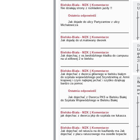
D
Bielsko-Biała - MZK
||
Komentarze
U
Nie działają strony z rozkładem jazdy !!
Ostatnia odpowiedź
->
Jak dojade do ulicy Partyzantow z ulicy
Michalowicza
Bielsko-Biała - MZK
||
Komentarze
->
Jak dojadę do ul.malowany dworek
D
L
Bielsko-Biała - MZK
||
Komentarze
go
Jak dojechaç z os.beskidzkiego kładka do campusu
d
na ul.willowej 2 w bielsku
2
->
Bielsko-Biała - MZK
||
Komentarze
Jak dojechać z dworca głównego w bielsku białym
do szpitala wojewódzkiego pod Szyndzielnią ul. Armii
D
krajowej i czym najlepiej jechać i szybko dziękuję
B
bardzo za pomoc
o
p
Ostatnia odpowiedź
w
Jak dojechać z Dworca PKS w Bielsku Białej
do Szpitala Wojewódzkiego w Bielsku Białej
->
Bielsko-Biała - MZK
||
Komentarze
jak dojechac z dworca pkp do szpitala sw łukasza
->
Bielsko-Biała - MZK
||
Komentarze
Jak dojechać od ratusza na do kauflandu ma Jak
dojechać z placu ratuszowego ma osiedle lsrpaclie
->