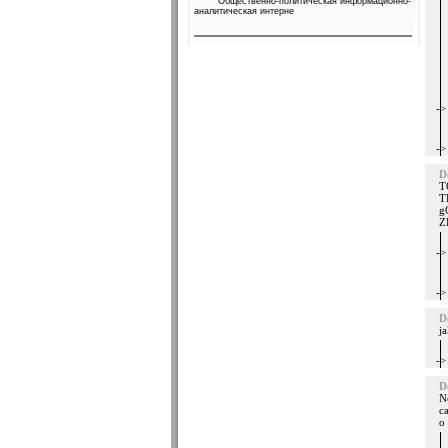
Общественно-политическая информационно-
аналитическая интерне
->
->
D
T
T
g
Z
->
->
D
j
->
D
N
c
o 