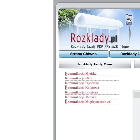
Rozkłady Jazdy Menu
Komunikacja Miejska
Komunikacja PKS
Komunikacja Prywatna
Komunikacja Kolejowa
Komunikacja Lotnicza
Komunikacja Morska
Komunikacja Międzynarodowa