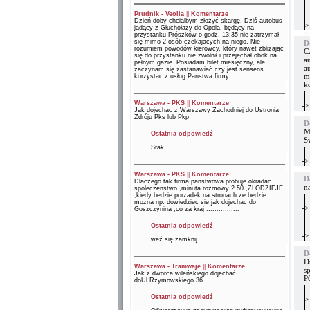
Prudnik - Veolia
||
Komentarze
Dzień doby chciałbym złożyć skargę. Dziś autobus
->
jadący z Głuchołazy do Opola, będący na
przystanku Prószków o godz. 13:35 nie zatrzymał
się mimo 2 osób czekajacych na niego. Nie
D
rozumiem powodów kierowcy, który nawet zbliżając
C
się do przystanku nie zwolnił i przejechał obok na
a
pełnym gazie. Posiadam bilet miesięczny, ale
au
zaczynam się zastanawiać czy jest sensens
m
korzystać z usług Państwa firmy.
k
Warszawa - PKS
||
Komentarze
->
Jak dojechac z Warszawy Zachodniej do Ustronia
Zdróju Pks lub Pkp
D
MZ
Ostatnia odpowiedź
S
Srak
->
Warszawa - PKS
||
Komentarze
D
Dlaczego tak firma panstwowa probuje okradac
n
spoleczenstwo ,minuta rozmowy 2.50 ,ZLODZIEJE
,kiedy bedzie porzadek na stronach ze bedzie
mozna np. dowiedziec sie jak dojechac do
->
Goszczynina ,co za kraj ................
Ostatnia odpowiedź
->
weź się zamknij
D
D
Warszawa - Tramwaje
||
Komentarze
s
Jak z dworca wileńskiego dojechać
P
doUl.Rzymowskiego 36
Ostatnia odpowiedź
->