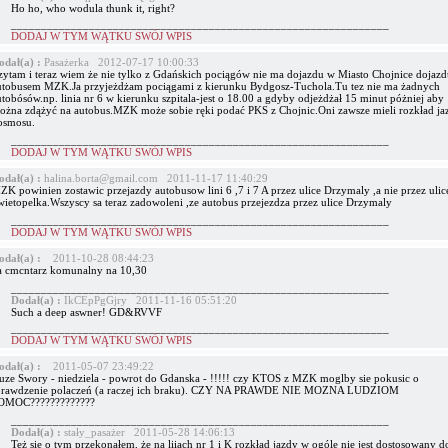
Ho ho, who wodula thunk it, right?
_______________________________________________________________
DODAJ W TYM WĄTKU SWÓJ WPIS
odał(a) :
Pasażerka 2012-07-17 10:00:33
zytam i teraz wiem że nie tylko z Gdańskich pociągów nie ma dojazdu w Miasto Chojnice dojazd
utobusem MZK.Ja przyjeżdżam pociągami z kierunku Bydgosz-Tuchola.Tu tez nie ma żadnych
tobósów.np. linia nr 6 w kierunku szpitala-jest o 18.00 a gdyby odjeżdżał 15 minut póżniej aby
ożna zdążyć na autobus.MZK może sobie ręki podać PKS z Chojnic.Oni zawsze mieli rozkład ja
osmosu.
_______________________________________________________________
DODAJ W TYM WĄTKU SWÓJ WPIS
odał(a) :
halina.borta@gmail.com 2011-11-17 11:40:29
K powinien zostawic przejazdy autobusow lini 6 ,7 i 7 A przez ulice Drzymaly ,a nie przez ulic
wietopelka.Wszyscy sa teraz zadowoleni ,ze autobus przejezdza przez ulice Drzymaly
_______________________________________________________________
DODAJ W TYM WĄTKU SWÓJ WPIS
odał(a) :
2011-10-28 08:44:23
a cmcntarz komunalny na 10,30
_______________________________________________________________
Dodał(a) :
IkCEpPgGjry 2011-11-16 05:51:20
Such a deep aswner! GD&RVVF
_______________________________________________________________
DODAJ W TYM WĄTKU SWÓJ WPIS
odał(a) :
2011-05-07 23:49:22
uze Swory - niedziela - powrot do Gdanska - !!!!! czy KTOS z MZK moglby sie pokusic o
prawdzenie polaczeń (a raczej ich braku). CZY NA PRAWDE NIE MOZNA LUDZIOM
OMOC?????????????
_______________________________________________________________
Dodał(a) :
stały_pasażer 2011-05-28 14:06:13
Też się o tym przekonałem, że na liiach nr 1 i K rozkład jazdy w ogóle nie jest dostosowany d