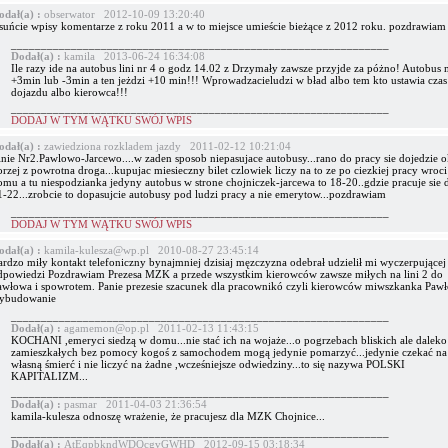
odał(a) :
obserwator 2012-10-09 13:20:40
suńcie wpisy komentarze z roku 2011 a w to miejsce umieście bieżące z 2012 roku. pozdrawiam
_______________________________________________________________
Dodał(a) :
kamila 2013-06-24 16:34:08
Ile razy ide na autobus lini nr 4 o godz 14.02 z Drzymały zawsze przyjde za póżno! Autobus 
+3min lub -3min a ten jeżdzi +10 min!!! Wprowadzacieludzi w bład albo tem kto ustawia czas
dojazdu albo kierowca!!!
_______________________________________________________________
DODAJ W TYM WĄTKU SWÓJ WPIS
odał(a) :
zawiedziona rozkladem jazdy 2011-02-12 10:21:04
inie Nr2.Pawlowo-Jarcewo....w zaden sposob niepasujace autobusy...rano do pracy sie dojedzie o
rzej z powrotna droga...kupujac miesieczny bilet czlowiek liczy na to ze po ciezkiej pracy wroci
omu a tu niespodzianka jedyny autobus w strone chojniczek-jarcewa to 18-20..gdzie pracuje sie 
1-22...zrobcie to dopasujcie autobusy pod ludzi pracy a nie emerytow...pozdrawiam
_______________________________________________________________
DODAJ W TYM WĄTKU SWÓJ WPIS
odał(a) :
kamila-kulesza@wp.pl 2010-08-27 23:45:14
ardzo miły kontakt telefoniczny bynajmniej dzisiaj męzczyzna odebrał udzielił mi wyczerpującej
dpowiedzi Pozdrawiam Prezesa MZK a przede wszystkim kierowców zawsze miłych na lini 2 do
awłowa i spowrotem. Panie prezesie szacunek dla pracownikó czyli kierowców miwszkanka Paw
ybudowanie
_______________________________________________________________
Dodał(a) :
agamemon@op.pl 2011-02-13 11:43:15
KOCHANI ,emeryci siedzą w domu...nie stać ich na wojaże...o pogrzebach bliskich ale daleko
zamieszkałych bez pomocy kogoś z samochodem mogą jedynie pomarzyć...jedynie czekać na
własną śmierć i nie liczyć na żadne ,wcześniejsze odwiedziny...to się nazywa POLSKI
KAPITALIZM...
_______________________________________________________________
Dodał(a) :
pasmar 2011-04-03 21:36:54
kamila-kulesza odnoszę wrażenie, że pracujesz dla MZK Chojnice...
_______________________________________________________________
Dodał(a) :
AtEqpbkndWDQcgvGWHD 2012-09-15 03:18:34