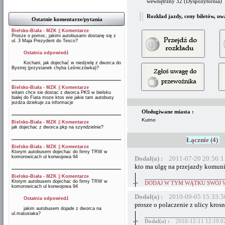
wewnętrzny 32 (Dyspozytornia)
Rozkład jazdy, ceny biletów, uw
Ostatnie komentarze/pytania
Bielsko-Biała - MZK
||
Komentarze
Prosze o pomoc, jakimi autobusami dostanę się z
ul. 3 Maja Prezydent do Tesco?
Ostatnia odpowiedź
Kochani, jak dojechać w niedzielę z dworca do
Bystrej (przystanek chyba Leśniczówka)?
Bielsko-Biała - MZK
||
Komentarze
witam chce sie dostac z dworca PKS w bielsku
bialej do Fiata moze ktos wie jakie tam autobusy
jezdza dziekuje za informacje
Obsługiwane miasta :
Kutno
Bielsko-Biała - MZK
||
Komentarze
jak dojechac z dworca pkp na szyndzielnie?
Łącznie (4)
Bielsko-Biała - MZK
||
Komentarze
Ktorym autobusem dojechac do firmy TRW w
komorowicach ul konwojowa 94
Dodał(a) :
2011-07-20 20:56:1
kto ma ulgę na przejazdy komuni
Bielsko-Biała - MZK
||
Komentarze
__________________________
Ktorym autobusem dojechac do firmy TRW w
->
DODAJ W TYM WĄTKU SWÓJ 
komorowicach ul konwojowa 94
Dodał(a) :
2010-09-05 15:33:5
Ostatnia odpowiedź
prosze o polaczenie z ulicy kros
jakim autobusem dojade z dworca na
ul.matusiaka?
__________________________
->
Dodał(a) :
2010-12-11 12:19:0