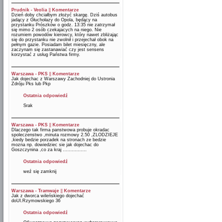
Prudnik - Veolia
||
Komentarze
Dzień doby chciałbym złożyć skargę. Dziś autobus
jadący z Głuchołazy do Opola, będący na
przystanku Prószków o godz. 13:35 nie zatrzymał
się mimo 2 osób czekajacych na niego. Nie
rozumiem powodów kierowcy, który nawet zbliżając
się do przystanku nie zwolnił i przejechał obok na
pełnym gazie. Posiadam bilet miesięczny, ale
zaczynam się zastanawiać czy jest sensens
korzystać z usług Państwa firmy.
Warszawa - PKS
||
Komentarze
Jak dojechac z Warszawy Zachodniej do Ustronia
Zdróju Pks lub Pkp
Ostatnia odpowiedź
Srak
Warszawa - PKS
||
Komentarze
Dlaczego tak firma panstwowa probuje okradac
spoleczenstwo ,minuta rozmowy 2.50 ,ZLODZIEJE
,kiedy bedzie porzadek na stronach ze bedzie
mozna np. dowiedziec sie jak dojechac do
Goszczynina ,co za kraj ................
Ostatnia odpowiedź
weź się zamknij
Warszawa - Tramwaje
||
Komentarze
Jak z dworca wileńskiego dojechać
doUl.Rzymowskiego 36
Ostatnia odpowiedź