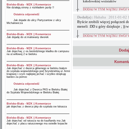
ksłodowskiej wożniaków
Bielsko-Biała - MZK
||
Komentarze
__________________________
Nie działają strony z rozkładem jazdy !!
->
DODAJ W TYM WĄTKU SWÓJ 
Ostatnia odpowiedź
Dodał(a) :
Hahaha 2011-01-02 
Jak dojade do ulicy Partyzantow z ulicy
Byście zrobili więcej połączeń d
Michalowicza
meneli :DD z góry dziękuje ; )) 
__________________________
Bielsko-Biała - MZK
||
Komentarze
->
DODAJ W TYM WĄTKU SWÓJ 
Jak dojadę do ul.malowany dworek
Bielsko-Biała - MZK
||
Komentarze
Dodaj
Jak dojechaç z os.beskidzkiego kładka do campusu
na ul.willowej 2 w bielsku
Komenta
Bielsko-Biała - MZK
||
Komentarze
Jak dojechać z dworca głównego w bielsku białym
do szpitala wojewódzkiego pod Szyndzielnią ul. Armii
krajowej i czym najlepiej jechać i szybko dziękuję
bardzo za pomoc
Ostatnia odpowiedź
Jak dojechać z Dworca PKS w Bielsku Białej
do Szpitala Wojewódzkiego w Bielsku Białej
Bielsko-Biała - MZK
||
Komentarze
jak dojechac z dworca pkp do szpitala sw łukasza
Bielsko-Biała - MZK
||
Komentarze
Jak dojechać od ratusza na do kauflandu ma Jak
dojechać z placu ratuszowego ma osiedle lsrpaclie