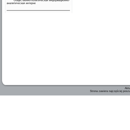
Общественно-политическая информационно-
аналитическая интерне
Aktu
Strona zawiera najczęściej posz