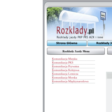
Rozkłady Jazdy Menu
Komunikacja Miejska
Komunikacja PKS
Komunikacja Prywatna
Komunikacja Kolejowa
Komunikacja Lotnicza
Komunikacja Morska
Komunikacja Międzynarodowa