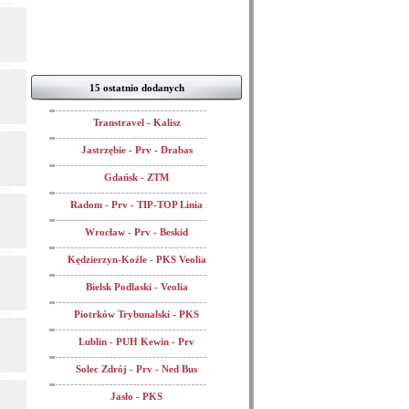
15 ostatnio dodanych
Transtravel - Kalisz
Jastrzębie - Prv - Drabas
Gdańsk - ZTM
Radom - Prv - TIP-TOP Linia
Wrocław - Prv - Beskid
Kędzierzyn-Koźle - PKS Veolia
Bielsk Podlaski - Veolia
Piotrków Trybunalski - PKS
Lublin - PUH Kewin - Prv
Solec Zdrój - Prv - Ned Bus
Jasło - PKS