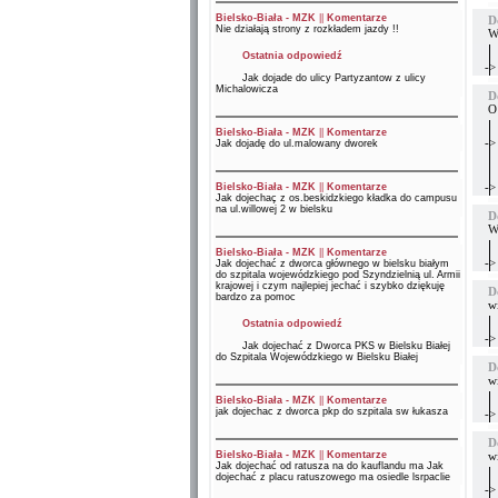
Bielsko-Biała - MZK
||
Komentarze
D
Nie działają strony z rozkładem jazdy !!
Wi
Ostatnia odpowiedź
->
Jak dojade do ulicy Partyzantow z ulicy
Michalowicza
D
O 
Bielsko-Biała - MZK
||
Komentarze
->
Jak dojadę do ul.malowany dworek
->
Bielsko-Biała - MZK
||
Komentarze
Jak dojechaç z os.beskidzkiego kładka do campusu
na ul.willowej 2 w bielsku
D
Wi
Bielsko-Biała - MZK
||
Komentarze
->
Jak dojechać z dworca głównego w bielsku białym
do szpitala wojewódzkiego pod Szyndzielnią ul. Armii
krajowej i czym najlepiej jechać i szybko dziękuję
D
bardzo za pomoc
w
Ostatnia odpowiedź
->
Jak dojechać z Dworca PKS w Bielsku Białej
do Szpitala Wojewódzkiego w Bielsku Białej
D
w
Bielsko-Biała - MZK
||
Komentarze
jak dojechac z dworca pkp do szpitala sw łukasza
->
D
Bielsko-Biała - MZK
||
Komentarze
w
Jak dojechać od ratusza na do kauflandu ma Jak
dojechać z placu ratuszowego ma osiedle lsrpaclie
->