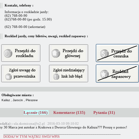
Kontakt, telefony :
Informacja o rozkładzie jazdy:
(62) 768-00-90
(62)768-00-80 (po godz. 15.00)
(62) 768-00-00 (sekretariat)
Rozkład jazdy, ceny biletów, uwagi, rozkład zapasowy :
Obsługiwane miasta :
Kalisz , Jarocin , Pleszew
Łącznie (166)
Komentarze (135)
Pytania (31)
odał(a) :
ula.skotniczna@o2.pl 2016-03-10 09:10:02
zy 30 Marca jest autokar z Krakowa z Dworca Glownego do Kalisza??? Proszę o pomoc!
_______________________________________________________________
DODAJ W TYM WĄTKU SWÓJ WPIS