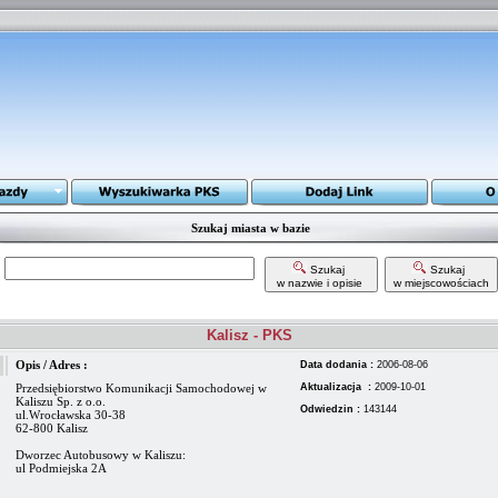
Szukaj miasta w bazie
Szukaj
Szukaj
w nazwie i opisie
w miejscowościach
Kalisz - PKS
Opis / Adres :
Data dodania :
2006-08-06
Przedsiębiorstwo Komunikacji Samochodowej w
Aktualizacja :
2009-10-01
Kaliszu Sp. z o.o.
Odwiedzin :
143144
ul.Wrocławska 30-38
62-800 Kalisz
Dworzec Autobusowy w Kaliszu:
ul Podmiejska 2A