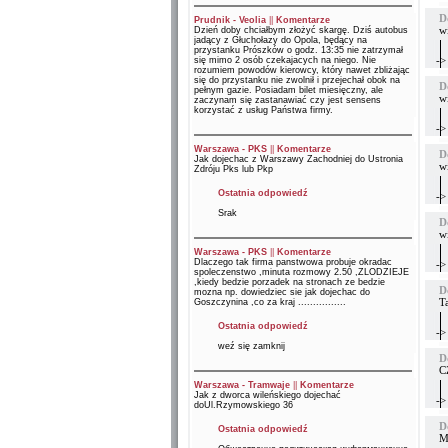
D
Prudnik - Veolia
||
Komentarze
w
Dzień doby chciałbym złożyć skargę. Dziś autobus
jadący z Głuchołazy do Opola, będący na
przystanku Prószków o godz. 13:35 nie zatrzymał
->
się mimo 2 osób czekajacych na niego. Nie
rozumiem powodów kierowcy, który nawet zbliżając
się do przystanku nie zwolnił i przejechał obok na
D
pełnym gazie. Posiadam bilet miesięczny, ale
w
zaczynam się zastanawiać czy jest sensens
korzystać z usług Państwa firmy.
->
Warszawa - PKS
||
Komentarze
D
Jak dojechac z Warszawy Zachodniej do Ustronia
w
Zdróju Pks lub Pkp
Ostatnia odpowiedź
->
Srak
D
wi
Warszawa - PKS
||
Komentarze
Dlaczego tak firma panstwowa probuje okradac
->
spoleczenstwo ,minuta rozmowy 2.50 ,ZLODZIEJE
,kiedy bedzie porzadek na stronach ze bedzie
D
mozna np. dowiedziec sie jak dojechac do
Ta
Goszczynina ,co za kraj ................
Ostatnia odpowiedź
->
weź się zamknij
D
C
Warszawa - Tramwaje
||
Komentarze
Jak z dworca wileńskiego dojechać
->
doUl.Rzymowskiego 36
D
Ostatnia odpowiedź
Ma