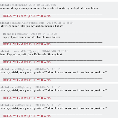
odał(a) :
cookimen12 2015-10-05 08:04:26
e może ktoś jak kursuje autobus z kalisza-turek o której i z skąd i ile cena biletu
_______________________________________________________________
DODAJ W TYM WĄTKU SWÓJ WPIS
odał(a) :
kasiapawlak@outlook.com 2014-09-28 11:48:54
której godzinie jutro jest wyjazd do mazur z kalisza
_______________________________________________________________
Dodał(a) :
teresa554 2015-03-14 19:18:25
czy jest jakis samochod do sliwnik koio kalisza
_______________________________________________________________
DODAJ W TYM WĄTKU SWÓJ WPIS
odał(a) :
Karolcia13207@wp.pl 2014-08-04 21:23:08
tam. Czy jedzie jakiś pks z Kalisza do Skorzęcina?
_______________________________________________________________
DODAJ W TYM WĄTKU SWÓJ WPIS
odał(a) :
ania904@onet.pl 2014-07-27 11:10:28
itam czy jeździ jakis pks do powidza?? albo chociaz do konina i z konina do powidza??
_______________________________________________________________
DODAJ W TYM WĄTKU SWÓJ WPIS
odał(a) :
ania904@onet.pl 2014-07-27 11:10:28
itam czy jeździ jakis pks do powidza?? albo chociaz do konina i z konina do powidza??
_______________________________________________________________
DODAJ W TYM WĄTKU SWÓJ WPIS
odał(a) :
ania904@onet.pl 2014-07-27 11:10:28
itam czy jeździ jakis pks do powidza?? albo chociaz do konina i z konina do powidza??
_______________________________________________________________
DODAJ W TYM WĄTKU SWÓJ WPIS