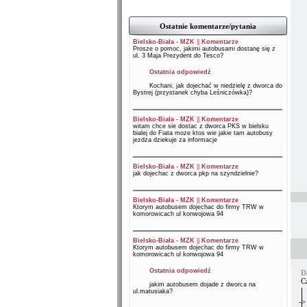
Ostatnie komentarze/pytania
Bielsko-Biała - MZK
||
Komentarze
Prosze o pomoc, jakimi autobusami dostanę się z
ul. 3 Maja Prezydent do Tesco?
Ostatnia odpowiedź
Kochani, jak dojechać w niedzielę z dworca do
Bystrej (przystanek chyba Leśniczówka)?
Bielsko-Biała - MZK
||
Komentarze
witam chce sie dostac z dworca PKS w bielsku
bialej do Fiata moze ktos wie jakie tam autobusy
jezdza dziekuje za informacje
Bielsko-Biała - MZK
||
Komentarze
jak dojechac z dworca pkp na szyndzielnie?
Bielsko-Biała - MZK
||
Komentarze
Ktorym autobusem dojechac do firmy TRW w
komorowicach ul konwojowa 94
Bielsko-Biała - MZK
||
Komentarze
Ktorym autobusem dojechac do firmy TRW w
komorowicach ul konwojowa 94
Ostatnia odpowiedź
D
C
jakim autobusem dojade z dworca na
ul.matusiaka?
->