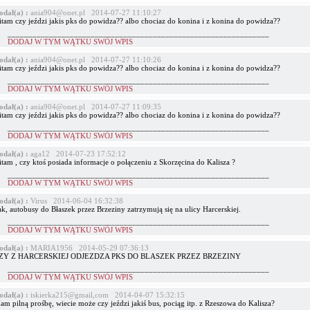
odał(a) :
ania904@onet.pl 2014-07-27 11:10:27
itam czy jeździ jakis pks do powidza?? albo chociaz do konina i z konina do powidza??
_______________________________________________________________
DODAJ W TYM WĄTKU SWÓJ WPIS
odał(a) :
ania904@onet.pl 2014-07-27 11:10:26
itam czy jeździ jakis pks do powidza?? albo chociaz do konina i z konina do powidza??
_______________________________________________________________
DODAJ W TYM WĄTKU SWÓJ WPIS
odał(a) :
ania904@onet.pl 2014-07-27 11:09:35
itam czy jeździ jakis pks do powidza?? albo chociaz do konina i z konina do powidza??
_______________________________________________________________
DODAJ W TYM WĄTKU SWÓJ WPIS
odał(a) :
aga12 2014-07-23 17:52:12
tam , czy ktoś posiada informacje o połączeniu z Skorzęcina do Kalisza ?
_______________________________________________________________
DODAJ W TYM WĄTKU SWÓJ WPIS
odał(a) :
Virus 2014-06-04 16:32:38
k, autobusy do Błaszek przez Brzeziny zatrzymują się na ulicy Harcerskiej.
_______________________________________________________________
DODAJ W TYM WĄTKU SWÓJ WPIS
odał(a) :
MARIA1956 2014-05-29 07:36:13
ZY Z HARCERSKIEJ ODJEZDZA PKS DO BLASZEK PRZEZ BRZEZINY
_______________________________________________________________
DODAJ W TYM WĄTKU SWÓJ WPIS
odał(a) :
iskierka215@gmail,com 2014-04-07 15:32:15
m pilną prośbę, wiecie może czy jeździ jakiś bus, pociąg itp. z Rzeszowa do Kalisza?