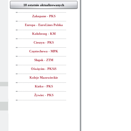
10 ostatnio aktualizowanych
Zakopane - PKS
Europa - EuroLines Polska
Kołobrzeg - KM
Cieszyn - PKS
Częstochowa - MPK
Słupsk - ZTM
Oświęcim - PKSiS
Koleje Mazowieckie
Kielce - PKS
Żywiec - PKS