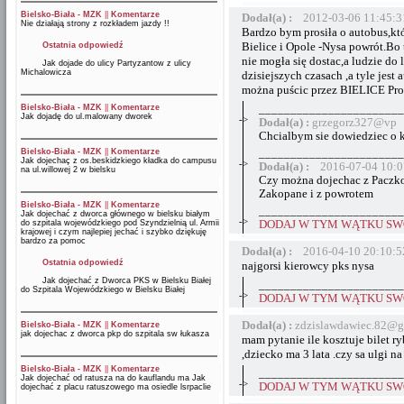
Bielsko-Biała - MZK
||
Komentarze
Dodał(a) :
2012-03-06 11:45:3
Nie działają strony z rozkładem jazdy !!
Bardzo bym prosiła o autobus,kt
Bielice i Opole -Nysa powrót.Bo 
Ostatnia odpowiedź
nie mogła się dostac,a ludzie do 
Jak dojade do ulicy Partyzantow z ulicy
Michalowicza
dzisiejszych czasach ,a tyle jes
można puścic przez BIELICE Pros
Bielsko-Biała - MZK
||
Komentarze
_______________________
Jak dojadę do ul.malowany dworek
->
Dodał(a) :
grzegorz327@vp 
Chcialbym sie dowiedziec o 
Bielsko-Biała - MZK
||
Komentarze
_______________________
Jak dojechaç z os.beskidzkiego kładka do campusu
->
Dodał(a) :
2016-07-04 10:0
na ul.willowej 2 w bielsku
Czy można dojechac z Paczko
Zakopane i z powrotem
Bielsko-Biała - MZK
||
Komentarze
_______________________
Jak dojechać z dworca głównego w bielsku białym
->
do szpitala wojewódzkiego pod Szyndzielnią ul. Armii
DODAJ W TYM WĄTKU SWÓ
krajowej i czym najlepiej jechać i szybko dziękuję
bardzo za pomoc
Dodał(a) :
2016-04-10 20:10:5
Ostatnia odpowiedź
najgorsi kierowcy pks nysa
Jak dojechać z Dworca PKS w Bielsku Białej
_______________________
do Szpitala Wojewódzkiego w Bielsku Białej
->
DODAJ W TYM WĄTKU SWÓ
Dodał(a) :
zdzislawdawiec.82@g
Bielsko-Biała - MZK
||
Komentarze
jak dojechac z dworca pkp do szpitala sw łukasza
mam pytanie ile kosztuje bilet ry
,dziecko ma 3 lata .czy sa ulgi n
Bielsko-Biała - MZK
||
Komentarze
_______________________
Jak dojechać od ratusza na do kauflandu ma Jak
->
DODAJ W TYM WĄTKU SWÓ
dojechać z placu ratuszowego ma osiedle lsrpaclie