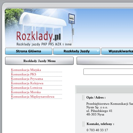
Rozkłady Jazdy Menu
Komunikacja Miejska
Komunikacja PKS
Komunikacja Prywatna
Komunikacja Kolejowa
Komunikacja Lotnicza
Komunikacja Morska
Komunikacja Międzynarodowa
Opis / Adres :
Przedsiębiorstwo Komunikacji 
Nysie Sp. z o.o.
ul. Piłsudskiego 41
48-303 Nysa
Kontakt, telefony :
0 703 40 33 17