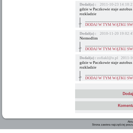
Dodał(a) :
2011-10-23 14:10:2
gdzie w Paczkowie staje autobus
rozkladzie
_______________________
->
DODAJ W TYM WĄTKU SWÓ
Dodał(a) :
2010-11-20 19:02:4
Niemodlim
_______________________
->
DODAJ W TYM WĄTKU SWÓ
Dodał(a) :
zofiakl@o.pl 2011-1
gdzie w Paczkowie staje autobus
rozkladzie
_______________________
->
DODAJ W TYM WĄTKU SWÓ
Dodaj
Komenta
Aktu
Strona zawiera najczęściej posz