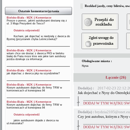
Rozkład jazdy, ceny biletów, uw
Ostatnie komentarze/pytania
Bielsko-Biała - MZK
||
Komentarze
Prosze o pomoc, jakimi autobusami dostanę się z
ul. 3 Maja Prezydent do Tesco?
Ostatnia odpowiedź
Kochani, jak dojechać w niedzielę z dworca do
Bystrej (przystanek chyba Leśniczówka)?
Bielsko-Biała - MZK
||
Komentarze
witam chce sie dostac z dworca PKS w bielsku
bialej do Fiata moze ktos wie jakie tam autobusy
jezdza dziekuje za informacje
Obsługiwane miasta :
Nysa
Bielsko-Biała - MZK
||
Komentarze
jak dojechac z dworca pkp na szyndzielnie?
Łącznie (26)
Bielsko-Biała - MZK
||
Komentarze
Dodał(a) :
2017-02-23 22:12:2
Ktorym autobusem dojechac do firmy TRW w
komorowicach ul konwojowa 94
Jak dojechać z Nysy do Ostrołęki
_______________________
Bielsko-Biała - MZK
||
Komentarze
->
DODAJ W TYM WĄTKU SWÓ
Ktorym autobusem dojechac do firmy TRW w
komorowicach ul konwojowa 94
Dodał(a) :
brydzia2105@onet.e
Ostatnia odpowiedź
Czy jest autobus, którym z Nysy
jakim autobusem dojade z dworca na
_______________________
ul.matusiaka?
->
DODAJ W TYM WĄTKU SWÓ