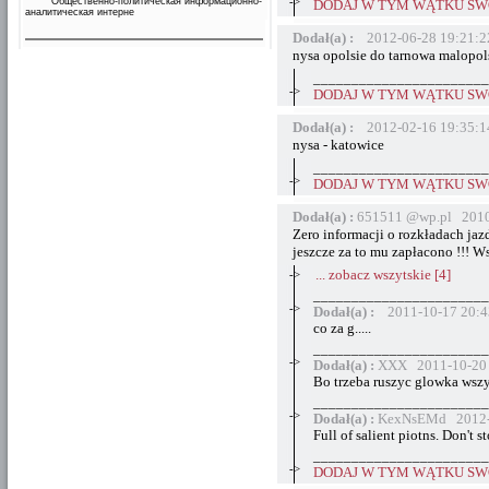
->
Общественно-политическая информационно-
DODAJ W TYM WĄTKU SWÓ
аналитическая интерне
Dodał(a) :
2012-06-28 19:21:2
nysa opolsie do tarnowa malopol
_______________________
->
DODAJ W TYM WĄTKU SWÓ
Dodał(a) :
2012-02-16 19:35:1
nysa - katowice
_______________________
->
DODAJ W TYM WĄTKU SWÓ
Dodał(a) :
651511 @wp.pl 2010
Zero informacji o rozkładach ja
jeszcze za to mu zapłacono !!! Ws
->
... zobacz wszytskie [4]
_______________________
->
Dodał(a) :
2011-10-17 20:4
co za g.....
_______________________
->
Dodał(a) :
XXX 2011-10-20 
Bo trzeba ruszyc glowka wszy
_______________________
->
Dodał(a) :
KexNsEMd 2012-0
Full of salient piotns. Don't s
_______________________
->
DODAJ W TYM WĄTKU SWÓ