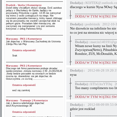
Dodał(a) :
KOJTEK@.outlook.co
Prudnik - Veolia
||
Komentarze
dlaczego w kursie Nysa NOwy Sącz
Dzień doby chciałbym złożyć skargę. Dziś autobus
jadący z Głuchołazy do Opola, będący na
_______________________
przystanku Prószków o godz. 13:35 nie zatrzymał
->
się mimo 2 osób czekajacych na niego. Nie
DODAJ W TYM WĄTKU SWÓ
rozumiem powodów kierowcy, który nawet zbliżając
się do przystanku nie zwolnił i przejechał obok na
pełnym gazie. Posiadam bilet miesięczny, ale
Dodał(a) :
podróżnik 2012-10-3
zaczynam się zastanawiać czy jest sensens
Nie dzowńcie na infolinie bo nie 
korzystać z usług Państwa firmy.
to co jest na stroniea nic więcej n
_______________________
Warszawa - PKS
||
Komentarze
->
Jak dojechac z Warszawy Zachodniej do Ustronia
Dodał(a) :
marcin140191@gm
Zdróju Pks lub Pkp
Witam nowe kursy na linii Ny
Zwycięstwa(Netto), Piłsudsk
Ostatnia odpowiedź
Rondzie, ZUS, McDonalds, K
Srak
_______________________
->
DODAJ W TYM WĄTKU SWÓ
Warszawa - PKS
||
Komentarze
Dlaczego tak firma panstwowa probuje okradac
Dodał(a) :
2012-06-28 19:20:3
spoleczenstwo ,minuta rozmowy 2.50 ,ZLODZIEJE
,kiedy bedzie porzadek na stronach ze bedzie
nysa
mozna np. dowiedziec sie jak dojechac do
Goszczynina ,co za kraj ................
_______________________
->
Dodał(a) :
IiTlxLhxYTOsj 20
Ostatnia odpowiedź
Too many compliments too lit
weź się zamknij
_______________________
->
DODAJ W TYM WĄTKU SWÓ
Warszawa - Tramwaje
||
Komentarze
Jak z dworca wileńskiego dojechać
Dodał(a) :
2012-08-09 09:53:0
doUl.Rzymowskiego 36
gdzie jest rozklad
Ostatnia odpowiedź
_______________________