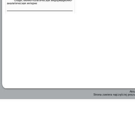
Общественно-политическая информационно-
аналитическая интерне
Aktu
Strona zawiera najczęściej posz