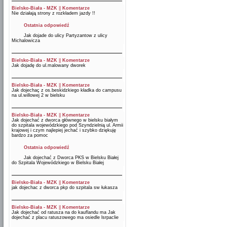
Bielsko-Biała - MZK
||
Komentarze
Nie działają strony z rozkładem jazdy !!
Ostatnia odpowiedź
Jak dojade do ulicy Partyzantow z ulicy
Michalowicza
Bielsko-Biała - MZK
||
Komentarze
Jak dojadę do ul.malowany dworek
Bielsko-Biała - MZK
||
Komentarze
Jak dojechaç z os.beskidzkiego kładka do campusu
na ul.willowej 2 w bielsku
Bielsko-Biała - MZK
||
Komentarze
Jak dojechać z dworca głównego w bielsku białym
do szpitala wojewódzkiego pod Szyndzielnią ul. Armii
krajowej i czym najlepiej jechać i szybko dziękuję
bardzo za pomoc
Ostatnia odpowiedź
Jak dojechać z Dworca PKS w Bielsku Białej
do Szpitala Wojewódzkiego w Bielsku Białej
Bielsko-Biała - MZK
||
Komentarze
jak dojechac z dworca pkp do szpitala sw łukasza
Bielsko-Biała - MZK
||
Komentarze
Jak dojechać od ratusza na do kauflandu ma Jak
dojechać z placu ratuszowego ma osiedle lsrpaclie