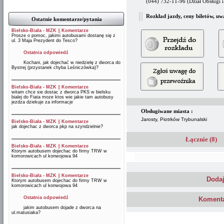
(044) 732-11-96 (Dział Obsługi 
Rozkład jazdy, ceny biletów, uw
Ostatnie komentarze/pytania
Bielsko-Biała - MZK
||
Komentarze
Prosze o pomoc, jakimi autobusami dostanę się z
ul. 3 Maja Prezydent do Tesco?
Ostatnia odpowiedź
Kochani, jak dojechać w niedzielę z dworca do
Bystrej (przystanek chyba Leśniczówka)?
Bielsko-Biała - MZK
||
Komentarze
witam chce sie dostac z dworca PKS w bielsku
bialej do Fiata moze ktos wie jakie tam autobusy
jezdza dziekuje za informacje
Obsługiwane miasta :
Jarosty, Piotrków Trybunalski
Bielsko-Biała - MZK
||
Komentarze
jak dojechac z dworca pkp na szyndzielnie?
Łącznie (8)
Bielsko-Biała - MZK
||
Komentarze
Ktorym autobusem dojechac do firmy TRW w
komorowicach ul konwojowa 94
Bielsko-Biała - MZK
||
Komentarze
Dodaj
Ktorym autobusem dojechac do firmy TRW w
komorowicach ul konwojowa 94
Ostatnia odpowiedź
Komenta
jakim autobusem dojade z dworca na
ul.matusiaka?