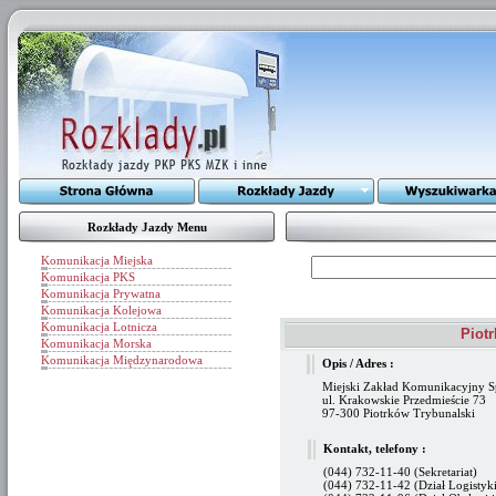
Rozkłady Jazdy Menu
Komunikacja Miejska
Komunikacja PKS
Komunikacja Prywatna
Komunikacja Kolejowa
Komunikacja Lotnicza
Piot
Komunikacja Morska
Komunikacja Międzynarodowa
Opis / Adres :
Miejski Zakład Komunikacyjny Sp
ul. Krakowskie Przedmieście 73
97-300 Piotrków Trybunalski
Kontakt, telefony :
(044) 732-11-40 (Sekretariat)
(044) 732-11-42 (Dział Logistyki 