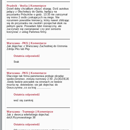
Prudnik - Veolia
||
Komentarze
Dzień doby chciałbym złożyć skargę. Dziś autobus
jadący z Głuchołazy do Opola, będący na
przystanku Prószków o godz. 13:35 nie zatrzymał
się mimo 2 osób czekajacych na niego. Nie
rozumiem powodów kierowcy, który nawet zbliżając
się do przystanku nie zwolnił i przejechał obok na
pełnym gazie. Posiadam bilet miesięczny, ale
zaczynam się zastanawiać czy jest sensens
korzystać z usług Państwa firmy.
Warszawa - PKS
||
Komentarze
Jak dojechac z Warszawy Zachodniej do Ustronia
Zdróju Pks lub Pkp
Ostatnia odpowiedź
Srak
Warszawa - PKS
||
Komentarze
Dlaczego tak firma panstwowa probuje okradac
spoleczenstwo ,minuta rozmowy 2.50 ,ZLODZIEJE
,kiedy bedzie porzadek na stronach ze bedzie
mozna np. dowiedziec sie jak dojechac do
Goszczynina ,co za kraj ................
Ostatnia odpowiedź
weź się zamknij
Warszawa - Tramwaje
||
Komentarze
Jak z dworca wileńskiego dojechać
doUl.Rzymowskiego 36
Ostatnia odpowiedź